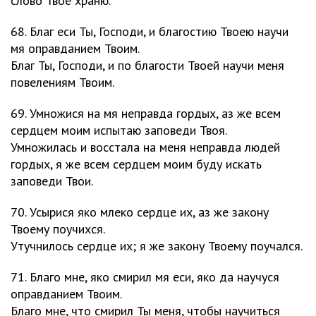
слово Твое храню.
68. Благ еси Ты, Господи, и благостию Твоею научи
мя оправданием Твоим.
Благ Ты, Господи, и по благости Твоей научи меня
повелениям Твоим.
69. Умножися на мя неправда гордых, аз же всем
сердцем моим испытаю заповеди Твоя.
Умножилась и восстала на меня неправда людей
гордых, я же всем сердцем моим буду искать
заповеди Твои.
70. Усырися яко млеко сердце их, аз же закону
Твоему поучихся.
Утучнилось сердце их; я же закону Твоему поучался.
71. Благо мне, яко смирил мя еси, яко да научуся
оправданием Твоим.
Благо мне, что смирил Ты меня, чтобы научиться