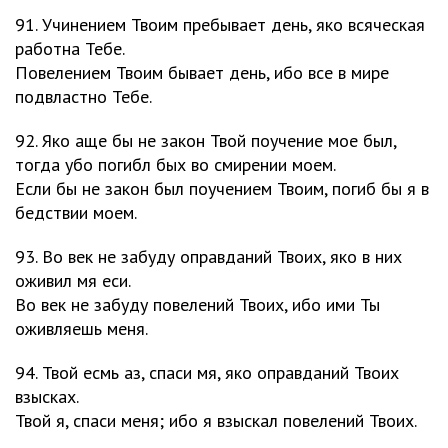
91. Учинением Твоим пребывает день, яко всяческая
работна Тебе.
Повелением Твоим бывает день, ибо все в мире
подвластно Тебе.
92. Яко аще бы не закон Твой поучение мое был,
тогда убо погибл бых во смирении моем.
Если бы не закон был поучением Твоим, погиб бы я в
бедствии моем.
93. Во век не забуду оправданий Твоих, яко в них
оживил мя еси.
Во век не забуду повелений Твоих, ибо ими Ты
оживляешь меня.
94. Твой есмь аз, спаси мя, яко оправданий Твоих
взысках.
Твой я, спаси меня; ибо я взыскал повелений Твоих.