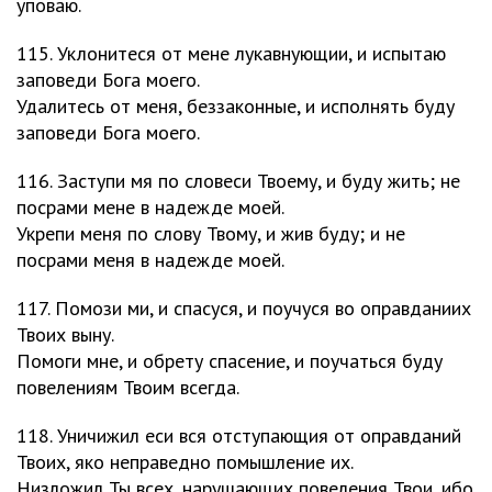
уповаю.
115. Уклонитеся от мене лукавнующии, и испытаю
заповеди Бога моего.
Удалитесь от меня, беззаконные, и исполнять буду
заповеди Бога моего.
116. Заступи мя по словеси Твоему, и буду жить; не
посрами мене в надежде моей.
Укрепи меня по слову Твому, и жив буду; и не
посрами меня в надежде моей.
117. Помози ми, и спасуся, и поучуся во оправданиих
Твоих выну.
Помоги мне, и обрету спасение, и поучаться буду
повелениям Твоим всегда.
118. Уничижил еси вся отступающия от оправданий
Твоих, яко неправедно помышление их.
Низложил Ты всех, нарушающих повеления Твои, ибо