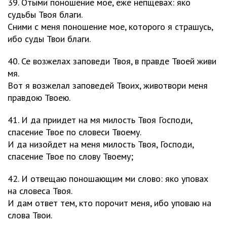
39. Отыми поношение мое, еже непщевах: яко
судьбы Твоя благи.
Сними с меня поношение мое, которого я страшусь,
ибо суды Твои благи.
40. Се возжелах заповеди Твоя, в правде Твоей живи
мя.
Вот я возжелал заповедей Твоих, животвори меня
правдою Твоею.
41. И да приидет на мя милость Твоя Господи,
спасение Твое по словеси Твоему.
И да низойдет на меня милость Твоя, Господи,
спасение Твое по слову Твоему;
42. И отвещаю поношающим ми слово: яко уповах
на словеса Твоя.
И дам ответ тем, кто порочит меня, ибо уповаю на
слова Твои.