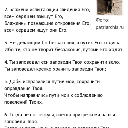
2. Блажени испытающии свидения Его,
всем сердцем взыщут Его,
Фото:
Блаженны познающие откровения Его,
patriarchia.ru
всем сердцем ищут они Его.
3. Не делающии бо беззакония, в путех Его ходиша.
Ибо те, кто не творит беззакония, путями Его ходят.
4. Ты заповедал еси заповеди Твоя сохранити зело.
Ты заповедал крепко хранить заповеди Твои;
5. Дабы исправилися путие мои, сохранити
оправдания Твоя.
Чтобы направились пути мои к соблюдению
повелений Твоих.
6. Тогда не постыжуся, внегда призрети ми на вся
заповеди Твоя.