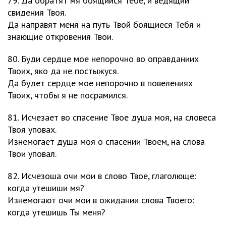
79. Да обратят мя боящиися Тебе, и ведящии
свидения Твоя.
Да направят меня на путь Твой боящиеся Тебя и
знающие откровения Твои.
80. Буди сердце мое непорочно во оправданиих
Твоих, яко да не постыжуся.
Да будет сердце мое непорочно в повелениях
Твоих, чтобы я не посрамился.
81. Исчезает во спасение Твое душа моя, на словеса
Твоя уповах.
Изнемогает душа моя о спасении Твоем, на слова
Твои уповал.
82. Исчезоша очи мои в слово Твое, глаголюще:
когда утешиши мя?
Изнемогают очи мои в ожидании слова Твоего:
когда утешишь Ты меня?