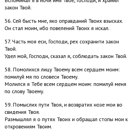
Вспоминал я в ночи имя Твое, Господи, и хранил
закон Твой.
56. Сей бысть мне, яко оправданий Твоих взысках.
Он стал моим, ибо повелений Твоих я искал.
57. Часть моя еси, Господи, рех сохранити закон
Твой.
Удел мой, Господи, сказал я, соблюдать закон Твой.
58. Помолихся лицу Твоему всем сердцем моим:
помилуй мя по словеси Твоему.
Молился я Тебе всем сердцем моим: помилуй меня
по слову Твоему.
59. Помыслих пути Твоя, и возвратих нозе мои во
свидения Твоя.
Размышлял я о путях Твоих и обращал стопы мои к
откровениям Твоим.