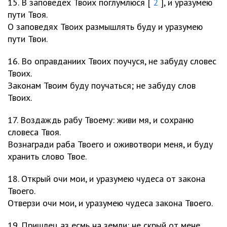
15. В заповедех Твоих поглумлюся [
2
], и уразумею
пути Твоя.
О заповедях Твоих размышлять буду и уразумею
пути Твои.
16. Во оправданиих Твоих поучуся, не забуду словес
Твоих.
Законам Твоим буду поучаться; не забуду слов
Твоих.
17. Воздаждь рабу Твоему: живи мя, и сохраню
словеса Твоя.
Вознагради раба Твоего и оживотвори меня, и буду
хранить слово Твое.
18. Открый очи мои, и уразумею чудеса от закона
Твоего.
Отверзи очи мои, и уразумею чудеса закона Твоего.
19. Пришлец аз есмь на земли: не скрый от мене