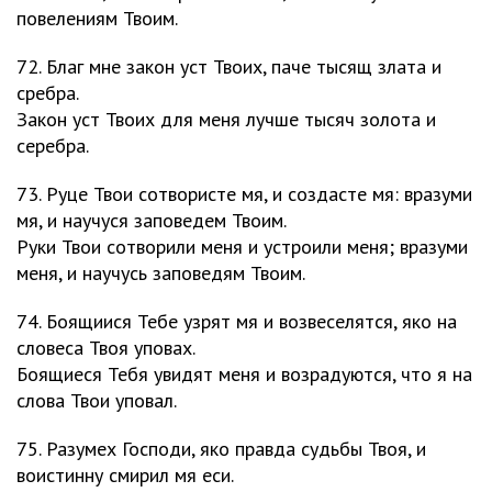
повелениям Твоим.
72. Благ мне закон уст Твоих, паче тысящ злата и
сребра.
Закон уст Твоих для меня лучше тысяч золота и
серебра.
73. Руце Твои сотвористе мя, и создасте мя: вразуми
мя, и научуся заповедем Твоим.
Руки Твои сотворили меня и устроили меня; вразуми
меня, и научусь заповедям Твоим.
74. Боящиися Тебе узрят мя и возвеселятся, яко на
словеса Твоя уповах.
Боящиеся Тебя увидят меня и возрадуются, что я на
слова Твои уповал.
75. Разумех Господи, яко правда судьбы Твоя, и
воистинну смирил мя еси.