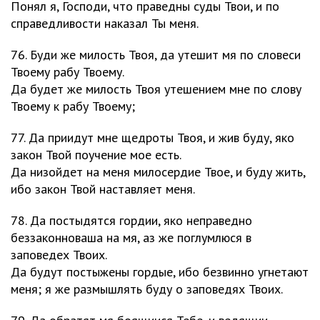
Понял я, Господи, что праведны суды Твои, и по
справедливости наказал Ты меня.
76. Буди же милость Твоя, да утешит мя по словеси
Твоему рабу Твоему.
Да будет же милость Твоя утешением мне по слову
Твоему к рабу Твоему;
77. Да приидут мне щедроты Твоя, и жив буду, яко
закон Твой поучение мое есть.
Да низойдет на меня милосердие Твое, и буду жить,
ибо закон Твой наставляет меня.
78. Да постыдятся гордии, яко неправедно
беззаконноваша на мя, аз же поглумлюся в
заповедех Твоих.
Да будут постыжены гордые, ибо безвинно угнетают
меня; я же размышлять буду о заповедях Твоих.