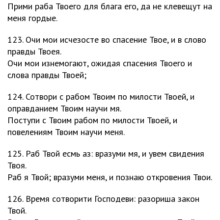
Прими раба Твоего для блага его, да не клевещут на
меня гордые.
123. Очи мои исчезосте во спасение Твое, и в слово
правды Твоея.
Очи мои изнемогают, ожидая спасения Твоего и
слова правды Твоей;
124. Сотвори с рабом Твоим по милости Твоей, и
оправданием Твоим научи мя.
Поступи с Твоим рабом по милости Твоей, и
повелениям Твоим научи меня.
125. Раб Твой есмь аз: вразуми мя, и увем свидения
Твоя.
Раб я Твой; вразуми меня, и познаю откровения Твои.
126. Время сотворити Господеви: разориша закон
Твой.