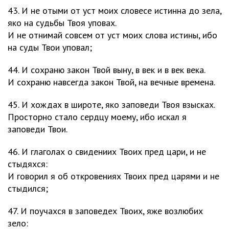
43. И не отыми от уст моих словесе истинна до зела,
яко на судьбы Твоя уповах.
И не отнимай совсем от уст моих слова истины, ибо
на суды Твои уповал;
44. И сохраню закон Твой выну, в век и в век века.
И сохраню навсегда закон Твой, на вечные времена.
45. И хождах в широте, яко заповеди Твоя взысках.
Просторно стало сердцу моему, ибо искал я
заповеди Твои.
46. И глаголах о свидениих Твоих пред цари, и не
стыдяхся:
И говорил я об откровениях Твоих пред царями и не
стыдился;
47. И поучахся в заповедех Твоих, яже возлюбих
зело: