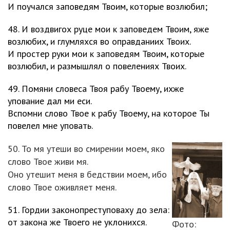
И поучался заповедям Твоим, которые возлюбил;
48. И воздвигох руце мои к заповедем Твоим, яже
возлюбих, и глумляхся во оправданиих Твоих.
И простер руки мои к заповедям Твоим, которые
возлюбил, и размышлял о повелениях Твоих.
49. Помяни словеса Твоя рабу Твоему, ихже
упование дал ми еси.
Вспомни слово Твое к рабу Твоему, на которое Ты
повелел мне уповать.
50. То мя утеши во смирении моем, яко
слово Твое живи мя.
Оно утешит меня в бедствии моем, ибо
слово Твое оживляет меня.
51. Гордии законопреступоваху до зела:
от закона же Твоего не уклонихся.
Фото: