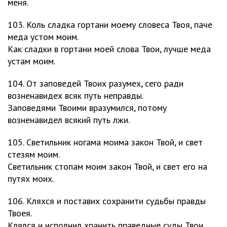
меня.
103. Коль сладка гортани моему словеса Твоя, паче
меда устом моим.
Как сладки в гортани моей слова Твои, лучше меда
устам моим.
104. От заповедей Твоих разумех, сего ради
возненавидех всяк путь неправды.
Заповедями Твоими вразумился, потому
возненавидел всякий путь лжи.
105. Светильник ногама моима закон Твой, и свет
стезям моим.
Светильник стопам моим закон Твой, и свет его на
путях моих.
106. Кляхся и поставих сохранити судьбы правды
Твоея.
Клялся и исполнил хранить праведные суды Твои.