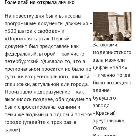
Гюльчетай не открыла личико
На повестку дня были вынесены
программные документы движения –
«300 шагов к свободе» и
«Дорожная карта». Первый
За окнами
документ был представлен как
модернистского
федеральный, второй – как чисто
зала маячили
петербургский. Удивляло то, что в
цифры «1914»
«региональном проекте» не было по
– именно тогда
сути ничего регионального, никакой
было возведено
специфики, актуальной для города.
здание
Произошло недоразумение – как
будущего
выяснилось позднее, оба документа
завода
были спроектированы одними и
«Красный
теми же людьми и в одном и том же
треугольник».
городе (угадайте с трех раз, в
Фото:
каком).
Владимир