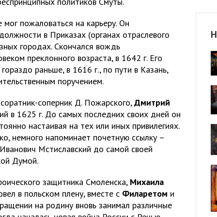
беспринципных политиков Смуты.
 мог пожаловаться на карьеру. Он
Н
должности в Приказах (органах отраслевого
азных городах. Скончался вождь
еком преклонного возраста, в 1642 г. Его
гораздо раньше, в 1616 г., по пути в Казань,
вительственным поручением.
соратник-соперник Д. Пожарского,
Дмитрий
ий в 1625 г. До самых последних своих дней он
оянно настаивая на тех или иных привилегиях.
ко, немного напоминает почетную ссылку –
 Иванович Мстиславский до самой своей
кой Думой.
ероического защитника Смоленска,
Михаила
ровел в польском плену, вместе с
Филаретом
и
звращении на родину вновь занимал различные
когда началась новая война России с Речью