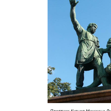
Памятник Кузьме Минину и Дм