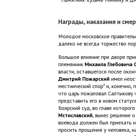
Награды, наказания и сме
Молодое московское правительс
далеко не всегда торжество по
Большое влияние при дворе пр
племянник
Михаила Глебовича 
власти, оставшегося после око
Дмитрий Пожарский
имел неос
местнический спор* и, конечно, 
что царь пожаловал Салтыкову 
представить его в новом статус
Боярский суд, во главе которо
Мстиславский
, вынес решение 
воевода должен был приехать на
просить прощения у человека, н