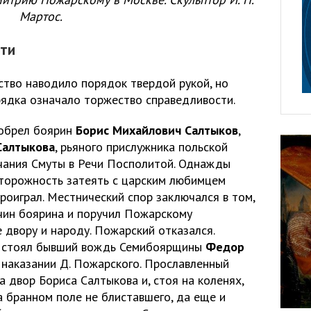
Мартос.
рти
тво наводило порядок твердой рукой, но
рядка означало торжество справедливости.
иобрел боярин
Борис Михайлович Салтыков
,
Салтыкова
, рьяного прислужника польской
нчания Смуты в Речи Посполитой. Однажды
торожность затеять с царским любимцем
проиграл. Местнический спор заключался в том,
чин боярина и поручил Пожарскому
е двору и народу. Пожарский отказался.
го стоял бывший вождь Семибоярщины
Федор
о наказании Д. Пожарского. Прославленный
 двор Бориса Салтыкова и, стоя на коленях,
а бранном поле не блиставшего, да еще и