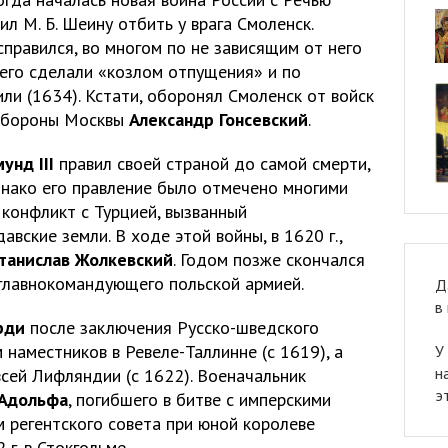
л М. Б. Шеину отбить у врага Смоленск.
правился, во многом по не зависящим от него
 его сделали «козлом отпущения» и по
ли (1634). Кстати, оборонял Смоленск от войск
 обороны Москвы
Александр Гонсевский
.
унд III
правил своей страной до самой смерти,
днако его правление было отмечено многими
 конфликт с Турцией, вызванный
вские земли. В ходе этой войны, в 1620 г.,
танислав Жолкевский
. Годом позже скончался
 главнокомандующего польской армией.
Д
в
рди
после заключения Русско-шведского
наместников в Ревеле-Таллинне (с 1619), а
У
н
сей Лифляндии (с 1622). Военачальник
э
-Адольфа
, погибшего в битве с имперскими
м регентского совета при юной королеве
 г. в Стокгольме.