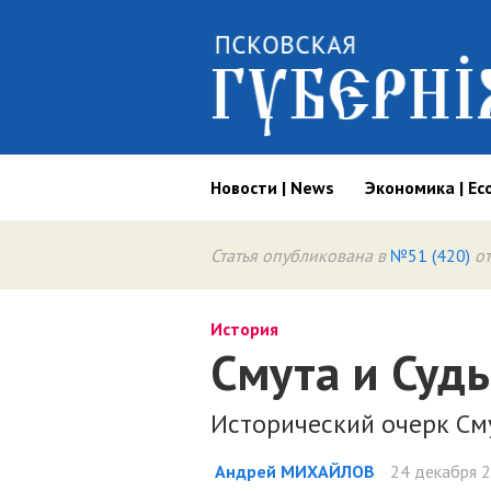
Новости | News
Экономика | Ec
Статья опубликована в
№51 (420)
от
История
Смута и Суд
Исторический очерк Сму
Андрей МИХАЙЛОВ
24 декабря 2