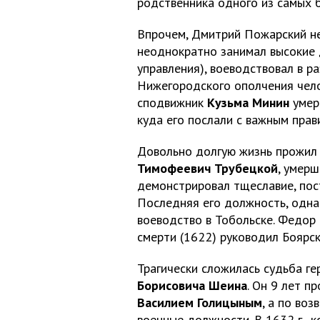
родственника одного из самых 
Впрочем, Дмитрий Пожарский не
неоднократно занимал высокие 
управления), воеводствовал в р
Нижегородского ополчения челов
сподвижник
Кузьма Минин
умер 
куда его послали с важным пра
Довольно долгую жизнь прожил 
Тимофеевич Трубецкой
, умерш
демонстрировал тщеславие, пост
Последняя его должность, одна
воеводство в Тобольске. Федор
смерти (1622) руководил Боярс
Трагически сложилась судьба г
Борисовича Шеина
. Он 9 лет п
Василием Голицыным
, а по во
военные должности. В 1632 г., 