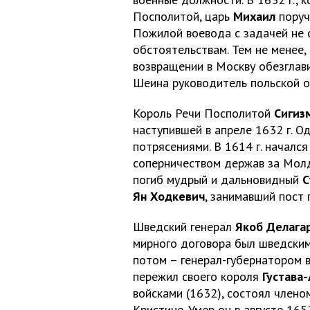
Посполитой, царь
Михаил
поручи
Пожилой воевода с задачей не с
обстоятельствам. Тем не менее,
возвращении в Москву обезглави
Шеина руководитель польской
Король Речи Посполитой
Сигизм
наступившей в апреле 1632 г. О
потрясениями. В 1614 г. начался
соперничеством держав за Молда
погиб мудрый и дальновидный
С
Ян Ходкевич
, занимавший пост
Шведский генерал
Якоб Делага
мирного договора был шведским 
потом – генерал-губернатором в
пережил своего короля
Густава
войсками (1632), состоял члено
Кристине. Умер он в августе 1652