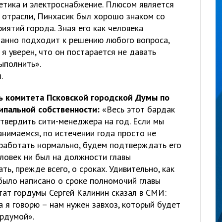
етика и электроснабжение. Плюсом является
й отрасли, Пинхасик был хорошо знаком со
ятий города. Зная его как человека
нанно подходит к решению любого вопроса,
 я уверен, что он постарается не давать
ыполнить».
.
ь комитета Псковской городской Думы по
ипальной собственности:
«Весь этот бардак
твердить сити-менеджера на год. Если мы
анимаемся, по истечении года просто не
 работать нормально, будем подтверждать его
ловек ни был на должности главы
ь, прежде всего, о сроках. Удивительно, как
было написано о сроке полномочий главы
тат гордумы Сергей Калинин сказал в СМИ:
а я говорю – нам нужен завхоз, который будет
ордумой».