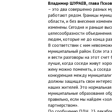
Владимир ШУРАЕВ, глава Псков
– это два совершенно разных м
работают рядом. Границы муни
области, и без внесения измене
изменены. Сегодня и раньше вы
целесообразности объединения.
людям, которые не до конца раз
В соответствии с ним невозмож
муниципальный район. Если эта 
и вести разговоры на этот счет
лучше, когда соседи живут хоро
жену можно поменять, а соседа
конкуренция между муниципалит
должны защищать свои интересы
наших жителей. Это нормальная 
муниципальные образования обр
правильно, если мы найдем «зо
партнерством».
По сообщению ПЛН, 23 декабря