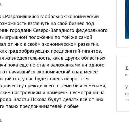
.
:
«Разразившийся глобально-экономический
возможность взглянуть на свой бизнес под
угими городами Северо-Западного федерального
в выигрышном положении по той же самой
вал от них в своём экономическом развитии.
аких градообразующих предприятий-гигантов,
ая жизнедеятельность, как в других областных
ичи пока ещё не стали заложниками ни одного
Д
ают начавшийся экономический спад менее
в
ющий год у нас будет очень непростым.
удничеству прежде всего с теми бизнесменами,
У
ским настроениям и намерены несмотря ни на
н
орода. Власти Пскова будут делать всё от них
э
оги таких предпринимателей любые
.