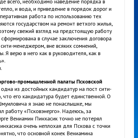
де всего, необходимо наведение порядка в
тепло, и вода, и приведение в порядок дорог и
оперативная работа по использованию тех
яются государством на ремонт ветхого жилья,
Поэтому свежий взгляд на предстоящую работу
т сформирована в случае заключения договора
сити-менеджером, вне всяких сомнений,
 Я верю в него как в руководителя, как в
ь».
.
оргово-промышленной палаты Псковской
одна из достойных кандидатур на пост сити-
, что его кандидатура будет единственной. О
муиловича я знаю не понаслышке, мы
ял работу «Псковэнерго». Надеюсь, за
урге Вениамин Пинхасик точно не потерял
инхасика очень неплохая для Пскова с точки
онятно, что основной конек Вениамина