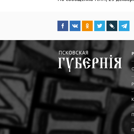
О
Р
К
П
П