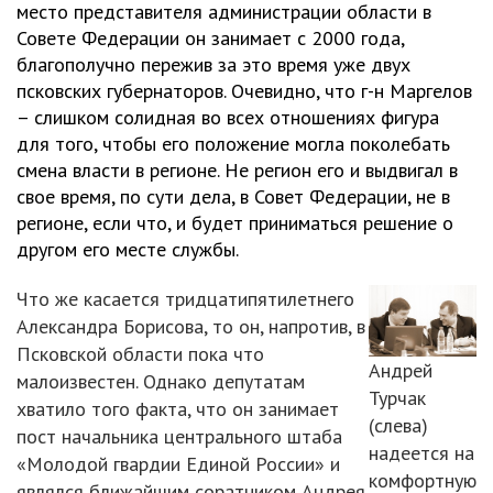
место представителя администрации области в
Совете Федерации он занимает с 2000 года,
благополучно пережив за это время уже двух
псковских губернаторов. Очевидно, что г-н Маргелов
– слишком солидная во всех отношениях фигура
для того, чтобы его положение могла поколебать
смена власти в регионе. Не регион его и выдвигал в
свое время, по сути дела, в Совет Федерации, не в
регионе, если что, и будет приниматься решение о
другом его месте службы.
Что же касается тридцатипятилетнего
Александра Борисова, то он, напротив, в
Псковской области пока что
Андрей
малоизвестен. Однако депутатам
Турчак
хватило того факта, что он занимает
(слева)
пост начальника центрального штаба
надеется на
«Молодой гвардии Единой России» и
комфортную
являлся ближайшим соратником Андрея