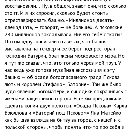
восстановили… Ну, в общем, знают они, что сколько
стоит. И я их спросил, сколько будет стоить
отреставрировать башню. «Миллионов десять-
двенадцать, — говорят, — не больше». А псковские
280 миллионов закладывали. Ничего себе откаты!
Потом вдруг написали в газетах, что башня
выставлена на тендер и ее берет под ресторан
господин Батурин, брат жены московского мэра. Но
я тут же сказал, что, это только через мой труп. У
нас ведь уже готова музейная экспозиция в эту
башню — об осаде богоспасаемого града Пскова
лютым королем Стефаном Баторием. Там же было
чудо явления Богоматери, и синодики сохранились с
именами защитников города. Еще мы предложили
сделать копии двух полотен: «Осада Пскова» Карла
Брюллова и «Баторий под Псковом» Яна Матейко —
как бы два взгляда на битву за город, с нашей и с
польской стороны, чтобы понять что-то про себя и