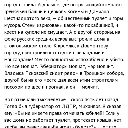
города сгнила. А дальше, где потрясающий комплекс
Гремячьей башни и церковь Косьмы и Дамиана
шестнадцатого века, — общественный туалет и горы
мусора. Стены изрисованы какой-то похабщиной, и
крест на куполе не смущает. А с другой стороны, на
фоне русских средних веков выстроили дома в
стокгольмском стиле. К кремлю, к Довмонтову
городу, пристроили коттеджи с верандами и
мансардами! Место полностью испохаблено и убито.
Но все молчат. Губернаторы молчат, мэр молчит.
Владыка Псковский сидит рядом в Троицком соборе,
другой бы на его месте дал всем этим строителям
посохом по шее и прогнал, а он — молчит.
Вот отмечали тысячелетие Пскова пять лет назад.
Тогда был губернатор от ЛДПР, Михайлов. Я сказал
ему: «Вы не имеете права отмечать юбилей! Если у
вас дома не работает туалет, протекает крыша, нет
хлеба, вы разве свадьбу играть будете?» — «Нет». —