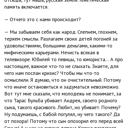
память включается.
— Отчего это с нами происходит?
— Мы забываем себя как народ. Слепнем, глохнем,
теряем смыслы. Разлагаем своих детей погоней за
удовольствиями, большими деньгами, какими-то
мифическими карьерами. Нечисть всякая в
телевизоре. Юбилей то певицы, то юмориста… А про
настоящее, важное что-то не слыхать. Знаете, для
чего нам послан кризис? Чтобы мы что-то
осмыслили. Я думаю, что он очистительный. Потому
что иначе остановиться и задуматься невозможно.
Вот тут мне сказали, что молодежь не понимает, за
что Тарас Бульба убивает Андрея, своего родного
сына, такого красивого. Любит, но убивает. Почему?
Ну подумаешь, с бабой погулял, ну чего такого? Да
от позора! Потому что сын опозорил его перед всей
Сечью! А у нас на экране девица Ксюша разлагает