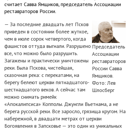
считает Савва Ямщиков, председатель Ассоциации
реставраторов России.
— За последние двадцать лет Псков
приведен в состоянии более жуткое,
чем в июле сорок четвертого, когда
фашистов оттуда выгнали. Разрушено
Председатель
все, что можно было разрушить.
Ассоциации
Загажены и практически уничтожены
реставраторов
реки. Была Пскова, чистейшая,
России Савва
сказочная река: с перекатами, на
Ямщиков.
берегу белеют церкви пятнадцатого-
Фото: Лев
шестнадцатого веков. А сейчас там
Шлосберг
можно снимать римейк
«Апокалипсиса» Копполы. Джунгли Вьетнама, а не
берега русской реки. Все заросло, грязища кругом. На
набережной, в двадцати метрах от церкви
Богоявления в Запсковье — это один из уникальных