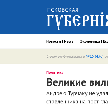
Новости | News
Экономика | Ec
Статья опубликована в
№15 (436)
от
Политика
Великие ви
Андрею Турчаку не удал
ставленника на пост г