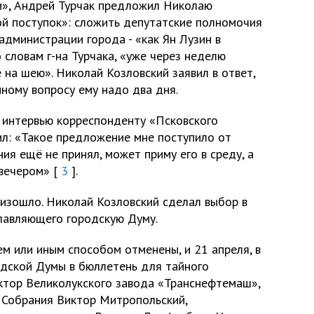
и», Андрей Турчак предложил Николаю
й поступок»: сложить депутатские полномочия
администрации города - «как Ян Лузин в
 словам г-на Турчака, «уже через неделю
е на шею». Николай Козловский заявил в ответ,
ному вопросу ему надо два дня.
в интервью корреспонденту «Псковского
ил: «Такое предложение мне поступило от
ия ещё не принял, может приму его в среду, а
 вечером» [
3
].
роизошло. Николай Козловский сделал выбор в
главляющего городскую Думу.
м или иным способом отменены, и 21 апреля, в
одской Думы в бюллетень для тайного
ктор Великолукского завода «Транснефтемаш»,
 Собрания Виктор Митропольский,