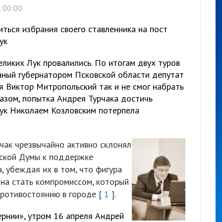
 00:00
ться избрания своего ставленника на пост
ук
ликих Лук провалились. По итогам двух туров
нный губернатором Псковской области депутат
я Виктор Митропольский так и не смог набрать
разом, попытка Андрея Турчака достичь
ук Николаем Козловским потерпела
рчак чрезвычайно активно склонял
дской Думы к поддержке
, убеждая их в том, что фигура
на стать компромиссом, который
ротивостоянию в городе [
1
].
рнии», утром 16 апреля Андрей