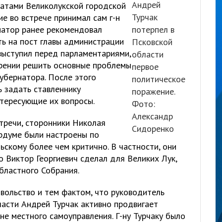
Андрей
татами Великолукской городской
Турчак
ие во встрече принимал сам г-н
натор ранее рекомендовал
потерпел в
ь на пост главы администрации
Псковской
выступил перед парламентариями,
области
ерении решить основные проблемы
первое
убернатора. После этого
политическое
 задать ставленнику
поражение.
тересующие их вопросы.
Фото:
Александр
тречи, сторонники Николая
Сидоренко
ордуме были настроены по
скому более чем критично. В частности, они
о Виктор Георгиевич сделал для Великих Лук,
бластного Собрания.
вольство и тем фактом, что руководитель
ласти Андрей Турчак активно продвигает
ане местного самоуправления. Г-ну Турчаку было