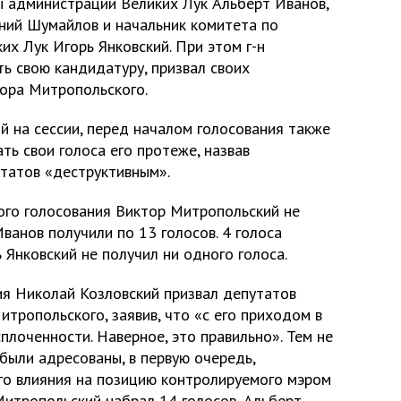
 администрации Великих Лук Альберт Иванов,
ний Шумайлов и начальник комитета по
х Лук Игорь Янковский. При этом г-н
ть свою кандидатуру, призвал своих
тора Митропольского.
й на сессии, перед началом голосования также
ть свои голоса его протеже, назвав
утатов «деструктивным».
ного голосования Виктор Митропольский не
ванов получили по 13 голосов. 4 голоса
 Янковский не получил ни одного голоса.
я Николай Козловский призвал депутатов
тропольского, заявив, что «с его приходом в
плоченности. Наверное, это правильно». Тем не
, были адресованы, в первую очередь,
ого влияния на позицию контролируемого мэром
Митропольский набрал 14 голосов, Альберт