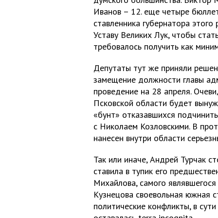
Иванов – 12. еще четыре бюлле
ставленника губернатора этого 
Уставу Великих Лук, чтобы стат
требовалось получить как миним
Депутаты тут же приняли решени
замещение должности главы адм
проведение на 28 апреля. Очеви
Псковской области будет вынуж
«бунт» отказавшихся подчинить
с Николаем Козловскими. В прот
нанесен внутри области серьезн
Так или иначе, Андрей Турчак с
ставила в тупик его предшествен
Михайлова, самого являвшегося
Кузнецова своевольная южная с
политические конфликты, в сути
оставалась terra incognita.