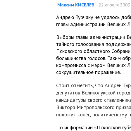
Максим КИСЕЛЕВ
22 апреля 2009,
Андрею Турчаку не удалось доби
главы администрации Великих Л
Выборы главы администрации Ве
тайного голосования поддержа
Псковского областного Собрани
большинства голосов. Таким об
компромисса с мэром Великих Л
сокрушительное поражение.
Стоит отметить, что Андрей Ту
депутатов Великолукской горо
кандидатуры своего ставленника
Виктора Митропольского призва
положит конец политическому п
По информации «Псковской губе