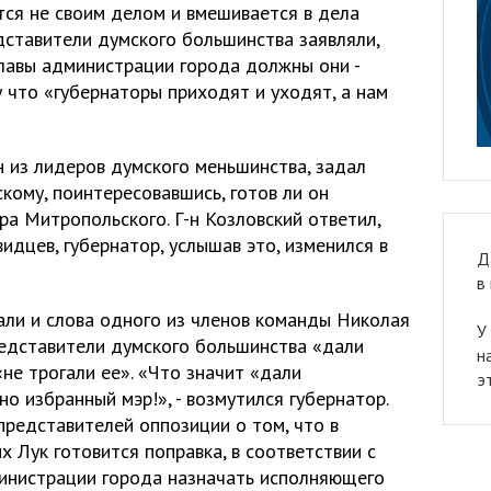
тся не своим делом и вмешивается в дела
дставители думского большинства заявляли,
главы администрации города должны они -
 что «губернаторы приходят и уходят, а нам
н из лидеров думского меньшинства, задал
кому, поинтересовавшись, готов ли он
а Митропольского. Г-н Козловский ответил,
идцев, губернатор, услышав это, изменился в
Д
в
али и слова одного из членов команды Николая
У
редставители думского большинства «дали
н
не трогали ее». «Что значит «дали
э
о избранный мэр!», - возмутился губернатор.
представителей оппозиции о том, что в
х Лук готовится поправка, в соответствии с
министрации города назначать исполняющего