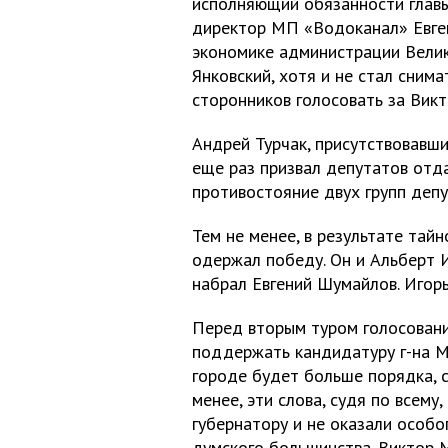
исполняющий обязанности главы
директор МП «Водоканал» Евге
экономике администрации Велики
Янковский, хотя и не стал снима
сторонников голосовать за Вик
Андрей Турчак, присутствовавши
еще раз призвал депутатов отда
противостояние двух групп деп
Тем не менее, в результате тай
одержал победу. Он и Альберт И
набрал Евгений Шумайлов. Игорь
Перед вторым туром голосовани
поддержать кандидатуру г-на Ми
городе будет больше порядка, с
менее, эти слова, судя по всему
губернатору и не оказали особ
думского большинства. Виктор 