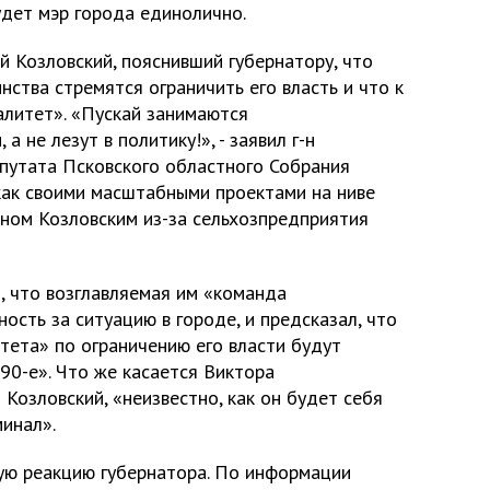
дет мэр города единолично.
й Козловский, пояснивший губернатору, что
ства стремятся ограничить его власть и что к
алитет». «Пускай занимаются
 не лезут в политику!», - заявил г-н
епутата Псковского областного Собрания
как своими масштабными проектами на ниве
-ном Козловским из-за сельхозпредприятия
, что возглавляемая им «команда
ость за ситуацию в городе, и предсказал, что
итета» по ограничению его власти будут
 90-е». Что же касается Виктора
 Козловский, «неизвестно, как он будет себя
минал».
ую реакцию губернатора. По информации