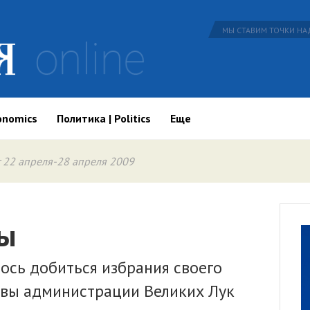
МЫ СТАВИМ ТОЧКИ НАД
onomics
Политика | Politics
Еще
 22 апреля-28 апреля 2009
лы
ось добиться избрания своего
лавы администрации Великих Лук