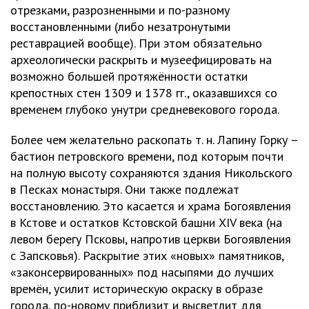
отрезками, разрозненными и по-разному
восстановленными (либо незатронутыми
реставрацией вообще). При этом обязательно
археологически раскрыть и музеефицировать на
возможно большей протяжённости остатки
крепостных стен 1309 и 1378 гг., оказавшихся со
временем глубоко унутри средневекового города.
Более чем желательно раскопать т. н. Лапину Горку –
бастион петровского времени, под которым почти
на полную высоту сохраняются здания Никольского
в Песках монастыря. Они также подлежат
восстановлению. Это касается и храма Богоявления
в Кстове и остатков Кстовской башни XIV века (на
левом берегу Псковы, напротив церкви Богоявления
с Запсковья). Раскрытие этих «новых» памятников,
«законсервированных» под насыпями до лучших
времён, усилит историческую окраску в образе
города, по-новому приблизит и высветлит для