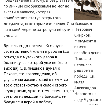
предназначен к этому. В результате я
по личным соображениям не мог не
внести в записку, которая
приобретает статус открытого
Всеволод
документа, некоторые изменения. Они
Петрович
ни в коей мере не затронули её сути и
Смирнов.
смысла.
Монумент в
Буквально до последней минуты
память
своей активной жизни и работы (до
освобождения
отъезда с музейного двора в
Пскова от
больницу, из которой уже не было
немецких
выхода) С. В. Ямщиков думал о
рыцарей и
Пскове, его возрождении, об
победы Св.
улучшении жизни людей в нём – со
князя
всею страстностью и силой своего
Александра
неудержимо, яркого темперамента, со
Невского на
светлой надеждой на ближайшее
льду Чудского
будущее и верой в победу.