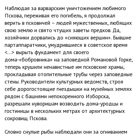
Наблюдая за варварским уничтожением любимого
Пскова, переживая его погибель, я продолжал
верить в псковичей – людей мужественных, любящих
свою землю и свято чтущих заветы предков. Да,
хозяйчики дорвались до «сияющих вершин». Бывшие
партаппаратчики, умудрившиеся в советское время
<…> вырыть фундамент для своего
дома-«бобровника» на заповедной Романовой Горке,
теперь крушили ненавистные им псковские храмы,
прокладывая отопительные трубы через заповедные
стены. Руководители культурных ведомств, строя
себе дорогостоящие гнездышки на музейных землях
рядом с башнями непокоренного Изборска,
разрешали нуворишам возводить дома-уродцы и
гостиницы в нескольких метрах от архитектурных
сокровищ Пскова.
Словно снулые рыбы наблюдали они за огниванием