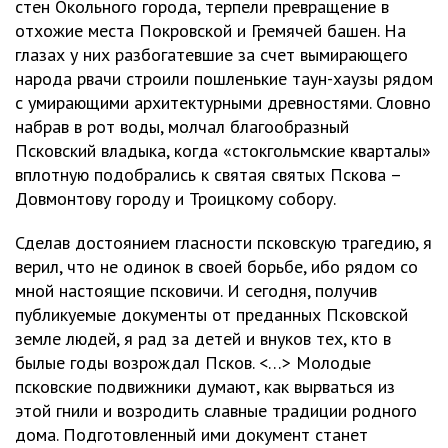
стен Окольного города, терпели превращение в
отхожие места Покровской и Гремячей башен. На
глазах у них разбогатевшие за счет вымирающего
народа рвачи строили пошленькие таун-хаузы рядом
с умирающими архитектурными древностями. Словно
набрав в рот воды, молчал благообразный
Псковский владыка, когда «стокгольмские кварталы»
вплотную подобрались к святая святых Пскова –
Довмонтову городу и Троицкому собору.
Сделав достоянием гласности псковскую трагедию, я
верил, что не одинок в своей борьбе, ибо рядом со
мной настоящие псковичи. И сегодня, получив
публикуемые документы от преданных Псковской
земле людей, я рад за детей и внуков тех, кто в
былые годы возрождал Псков. <…> Молодые
псковские подвижники думают, как вырваться из
этой гнили и возродить славные традиции родного
дома. Подготовленный ими документ станет