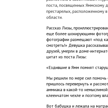
поста, посвященных Яммскому д
престарелых, расположенному в
области.
Рассказ Лизы, проиллюстрирова
еще более шокирующими фотогр
фотографии размещают «под кат
смотреть!» Девушка рассказывала
друзей, умерли в доме-интернат
цитат из поста Лизы:
«Ездившие в Ямм помнят стару
Мы решили по мере сил помочь с
пришлось перевернуть и рассмот
аммиака в какой-то немыслимой
клеенчатом чехле и поэтому вла
Вот бабушка и лежала на матрас