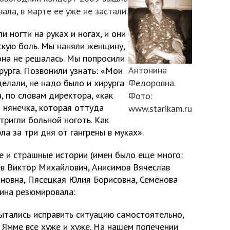
вала, в марте ее уже не застали.
и ногти на руках и ногах, и они
скую боль. Мы наняли женщину,
 она не решалась. Мы попросили
Антонина
рурга. Позвонили узнать: «Мои
елали, не надо было и хирурга
Федоровна.
, по словам директора, «как
Фото:
м нянечка, которая оттуда
www.starikam.ru
тригли больной ноготь. Как
а за три дня от гангрены в муках».
е и страшные истории (имен было еще много:
в Виктор Михайлович, Анисимов Вячеслав
новна, Пясецкая Юлия Борисовна, Семёнова
кина резюмировала:
ытались исправить ситуацию самостоятельно,
 В Ямме все хуже и хуже. На нашем попечении