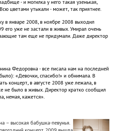
ладбище - и могилка у него такая узенькая,
. Всю цветами утыкали - может, так приятнее.
ку в январе 2008, в ноябре 2008 выходил
9 его уже не застали в живых. Умирал очень
ивающие там еще не придумали. Даже директор
нина Федоровна - все писала нам на последней
 было): «Девочки, спасибо!» и обнимала. В
ть концерт, в августе 2008 уже лежала, в
е не было в живых. Директор кратко сообщил
а, немая, кажется».
а – высокая бабушка-певунья.
новогодний концерт 2009 вышла