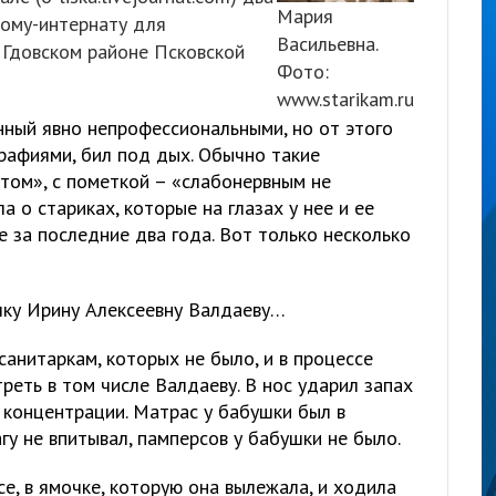
Мария
ому-интернату для
Васильевна.
 Гдовском районе Псковской
Фото:
www.starikam.ru
нный явно непрофессиональными, но от этого
афиями, бил под дых. Обычно такие
ом», с пометкой – «слабонервным не
 о стариках, которые на глазах у нее и ее
е за последние два года. Вот только несколько
шку Ирину Алексеевну Валдаеву…
анитаркам, которых не было, и в процессе
реть в том числе Валдаеву. В нос ударил запах
 концентрации. Матрас у бабушки был в
гу не впитывал, памперсов у бабушки не было.
е, в ямочке, которую она вылежала, и ходила