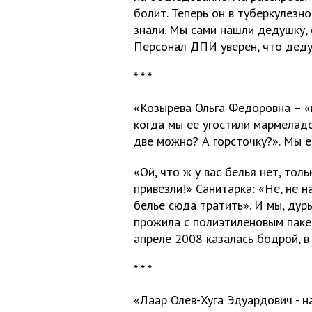
болит. Теперь он в туберкулезн
знали. Мы сами нашли дедушку, 
Персонал ДПИ уверен, что деду
* * *
«Козырева Ольга Федоровна – «
когда мы ее угостили мармеладо
две можно? А горсточку?». Мы е
«Ой, что ж у вас белья нет, то
привезли!» Санитарка: «Не, не н
белье сюда тратить». И мы, дуры
прожила с полиэтиленовым пакет
апреле 2008 казалась бодрой, в
* * *
«Лаар Олев-Хуга Эдуардович - 