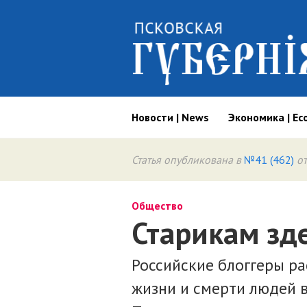
Новости | News
Экономика | Ec
Статья опубликована в
№41 (462)
от
Общество
Старикам зде
Российские блоггеры р
жизни и смерти людей 