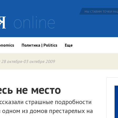
МЫ СТАВИМ ТОЧКИ НАД
onomics
Политика | Politics
Еще
 28 октября-03 октября 2009
сь не место
ассказали страшные подробности
в одном из домов престарелых на