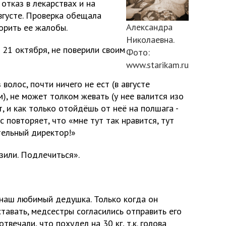
 отказ в лекарствах и на
вгусте. Проверка обещала
Александра
орить ее жалобы.
Николаевна.
 21 октября, не поверили своим
Фото:
www.starikam.ru
 волос, почти ничего не ест (в августе
, не может толком жевать (у нее валится изо
т, и как только отойдёшь от неё на полшага -
 повторяет, что «мне тут так нравится, тут
тельный директор!»
зили. Подлечиться».
наш любимый дедушка. Только когда он
ставать, медсестры согласились отправить его
твечали, что похудел на 30 кг, т.к. голова