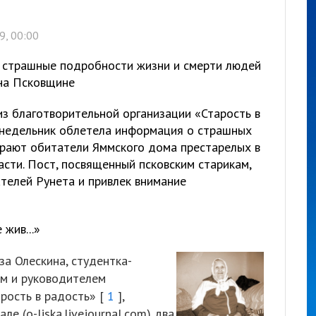
9, 00:00
и страшные подробности жизни и смерти людей
 на Псковщине
из благотворительной организации «Старость в
понедельник облетела информация о страшных
мирают обитатели Яммского дома престарелых в
сти. Пост, посвященный псковским старикам,
телей Рунета и привлек внимание
жив...»
а Олескина, студентка-
м и руководителем
рость в радость» [
1
],
е (o-liska.livejournal.com) два