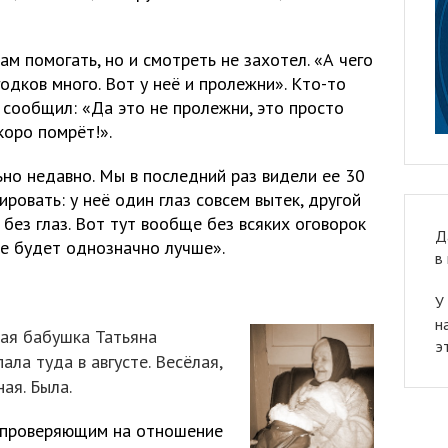
ам помогать, но и смотреть не захотел. «А чего
 годков много. Вот у неё и пролежни». Кто-то
 сообщил: «Да это не пролежни, это просто
коро помрёт!».
но недавно. Мы в последний раз видели ее 30
ровать: у неё один глаз совсем вытек, другой
 без глаз. Вот тут вообще без всяких оговорок
Д
е будет однозначно лучше».
в
У
н
ная бабушка Татьяна
э
ла туда в августе. Весёлая,
ая. Была.
ь проверяющим на отношение