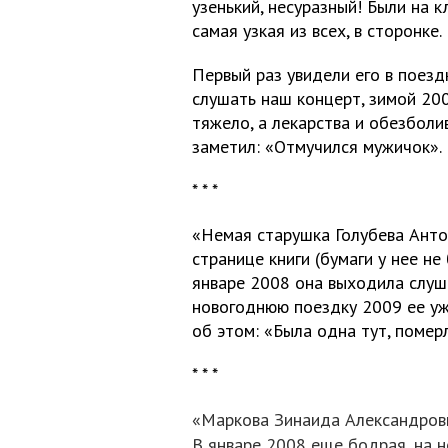
узенький, несуразный! Были на к
самая узкая из всех, в сторонке
Первый раз увидели его в поезд
слушать наш концерт, зимой 200
тяжело, а лекарства и обезбол
заметил: «Отмучился мужичок».
* * *
«Немая старушка Голубева Анто
странице книги (бумаги у нее не
январе 2008 она выходила слуша
новогоднюю поездку 2009 ее уж
об этом: «Была одна тут, померл
* * *
«Маркова Зинаида Александровн
В январе 2008 еще бодрая, на 