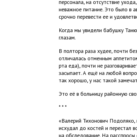
персонала, на отсутствие ухода,
неважное питание. Это было в а
срочно перевести ее и удовлетв
Когда мы увидели бабушку Таню
глазам.
В полтора раза худее, почти без
отличалась отменным аппетитом)
рта еда), почти не разговаривае
засыпает. А ещё на любой вопрос
так хорошо, у нас такой замеча
Это её в больницу районную сво
* * *
«Валерий Тихонович Подоляко, 
исхудал до костей и перестал в
на обследование. На расспросы о