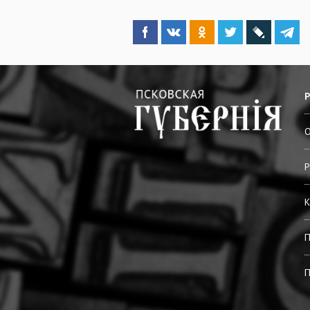
О
Р
К
П
П