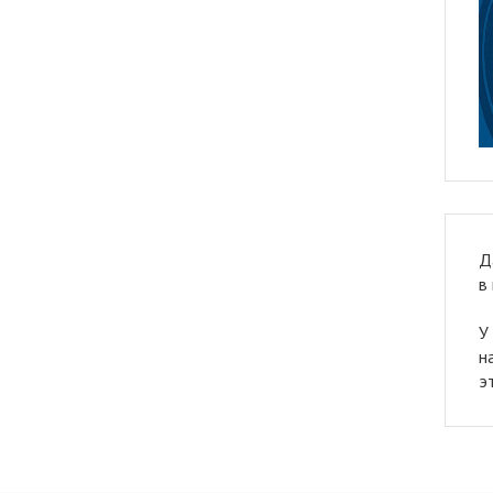
Д
в
У
н
э