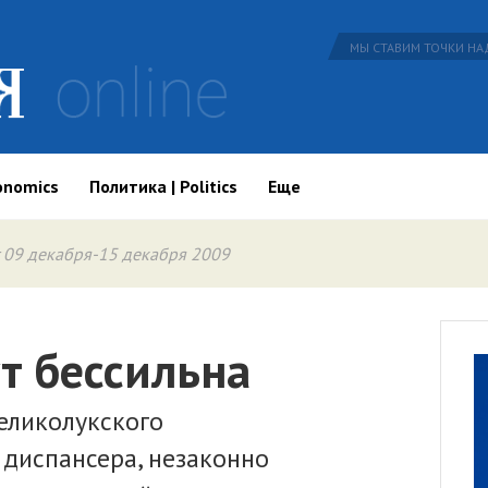
МЫ СТАВИМ ТОЧКИ НАД
onomics
Политика | Politics
Еще
 09 декабря-15 декабря 2009
т бессильна
еликолукского
 диспансера, незаконно