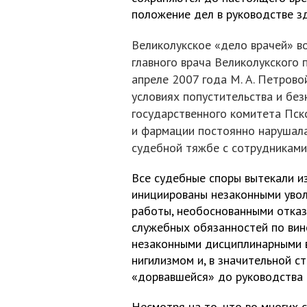
положение дел в руководстве з
Великолукское «дело врачей» в
главного врача Великолукского 
апреле 2007 года М. А. Петрово
условиях попустительства и без
государственного комитета Пск
и фармации постоянно нарушала
судебной тяжбе с сотрудниками
Все судебные споры вытекали и
инициированы незаконными увол
работы, необоснованными отказ
служебных обязанностей по вин
незаконными дисциплинарными 
нигилизмом и, в значительной с
«дорвавшейся» до руководства М
Несмотря на то, что во многих