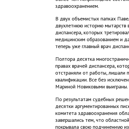
здравоохранением.
В двух объемистых папках Паве
двухлетнюю историю мытарств в
диспансера, которых третирова
медицинским образованием и да
теперь уже главный врач диспа
Полтора десятка многостраничн
правах врачей диспансера, кото
отстраняли от работы, лишали 
квалификации. Все без исключе
Мариной Новиковыми выиграны.
По результатам судебных решени
десятки аргументированных пис
комитета здравоохранения обл
завершались тем, что областно
покрывала свою подчиненную из