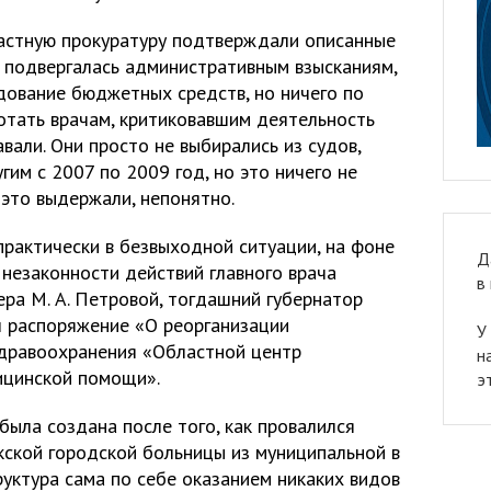
астную прокуратуру подтверждали описанные
а подвергалась административным взысканиям,
дование бюджетных средств, но ничего по
ботать врачам, критиковавшим деятельность
вали. Они просто не выбирались из судов,
гим с 2007 по 2009 год, но это ничего не
 это выдержали, непонятно.
практически в безвыходной ситуации, на фоне
Д
незаконности действий главного врача
в
ра М. А. Петровой, тогдашний губернатор
 распоряжение «О реорганизации
У
здравоохранения «Областной центр
н
ицинской помощи».
э
была создана после того, как провалился
кской городской больницы из муниципальной в
руктура сама по себе оказанием никаких видов