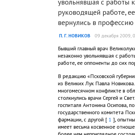
увольнявшая с работы к
руководящей работе, ее
вернулись в профессию
П. Г. НОВИКОВ
09 декабря 2009, 
Бывший главный врач Великолук
незаконно увольнявшая с работ
работе, ее оппоненты до сих по
В редакцию «Псковской губерни
из Великих Лук Павла Новикова
многомесячном конфликте в обл
столкнулись врачи Сергей и Све
госпиталя Антонина Осипова, 
государственного комитета Пск
фармации, с другой [
1
], опытны
имеет весьма косвенное отношен
более чем неприглядное состоя