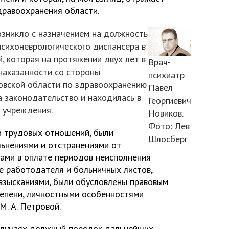
дравоохранения области.
озникло с назначением на должность
психоневрологического диспансера в
й, которая на протяжении двух лет в
Врач-
наказанности со стороны
психиатр
овской области по здравоохранению
Павел
 законодательство и находилась в
Георгиевич
 учреждения.
Новиков.
Фото: Лев
з трудовых отношений, были
Шлосберг
ьнениями и отстранениями от
ами в оплате периодов неисполнения
е работодателя и больничных листов,
взысканиями, были обусловлены правовым
тепени, личностными особенностями
. А. Петровой.
 случаях должный порядок дальнейших