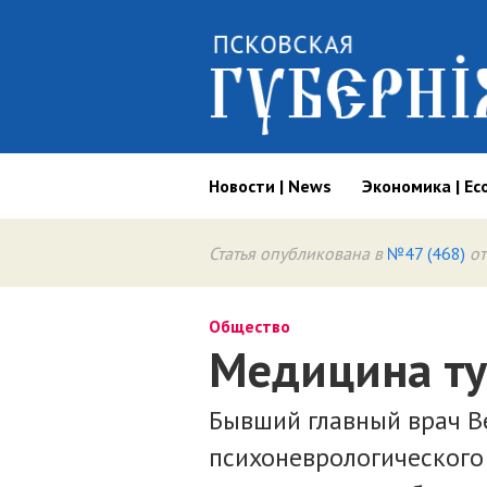
Новости | News
Экономика | Ec
Статья опубликована в
№47 (468)
от
Общество
Медицина ту
Бывший главный врач В
психоневрологического