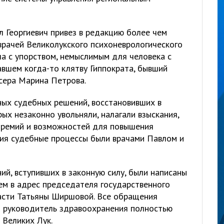
л Георгиевич привез в редакцию более чем
рачей Великолукского психоневрологического
ла с упорством, немыслимым для человека с
вшем когда-то клятву Гиппократа, бывший
нсера Марина Петрова.
ых судебных решений, восстановивших в
рых незаконно увольняли, налагали взыскания,
премий и возможностей для повышения
ния судебные процессы были врачами Павлом и
й, вступивших в законную силу, были написаны
ем в адрес председателя государственного
асти Татьяны Ширшовой. Все обращения
й руководитель здравоохранения полностью
 Великих Лук.