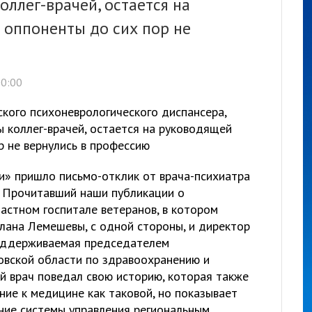
оллег-врачей, остается на
 оппоненты до сих пор не
00:00
ского психоневрологического диспансера,
ы коллег-врачей, остается на руководящей
р не вернулись в профессию
и» пришло письмо-отклик от врача-психиатра
. Прочитавший наши публикации о
астном госпитале ветеранов, в котором
тлана Лемешевы, с одной стороны, и директор
поддерживаемая председателем
овской области по здравоохранению и
й врач поведал свою историю, которая также
ие к медицине как таковой, но показывает
ние системы управления региональным