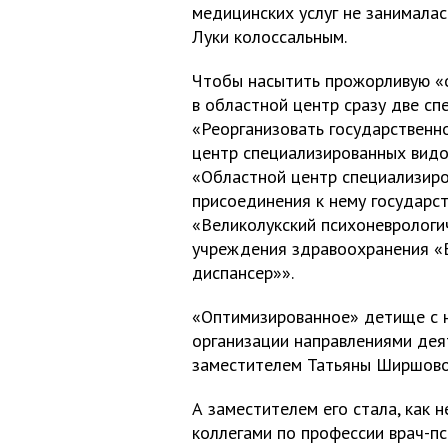
медицинских услуг не занимала
Луки колоссальным.
Чтобы насытить прожорливую «о
в областной центр сразу две с
«Реорганизовать государствен
центр специализированных видо
«Областной центр специализир
присоединения к нему государс
«Великолукский психоневрологи
учреждения здравоохранения «
диспансер»».
«Оптимизированное» детище с 
организации направлениями дея
заместителем Татьяны Ширшово
А заместителем его стала, как 
коллегами по профессии врач-п