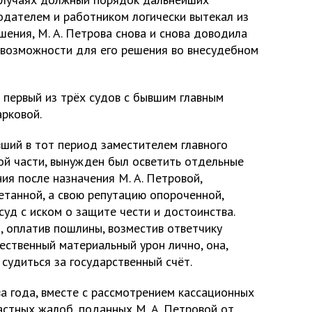
дателем и работником логически вытекал из
ения, М. А. Петрова снова и снова доводила
я возможности для его решения во внесудебном
 первый из трёх судов с бывшим главным
арковой.
вший в тот период заместителем главного
ой части, вынужден был осветить отдельные
я после назначения М. А. Петровой,
етанной, а свою репутацию опороченной,
суд с иском о защите чести и достоинства.
, оплатив пошлины, возместив ответчику
ественный материальный урон лично, она,
судиться за государственный счёт.
два года, вместе с рассмотрением кассационных
астных жалоб, поданных М. А. Петровой от