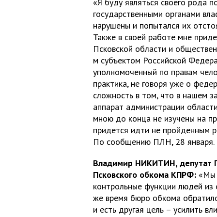
«Я буду являться своего рода 
государственными органами влас
нарушены и попытался их отсто
Также в своей работе мне прид
Псковской области и общественн
м субъектом Российской Федера
уполномоченный по правам чело
практика, не говоря уже о феде
сложность в том, что в нашем 
аппарат администрации области
мною до конца не изучены на пр
придется идти не пройденным р
По сообщению ПЛН, 28 января.
Владимир НИКИТИН, депутат Г
Псковского обкома КПРФ:
«Мы 
контрольные функции людей из о
же время бюро обкома обратило
и есть другая цель – усилить в