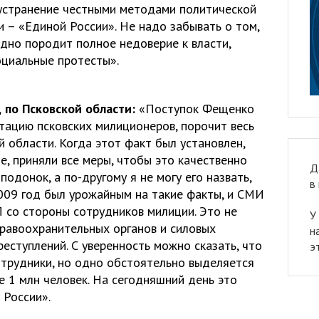
 устранение честными методами политической
 – «Единой России». Не надо забывать о том,
дно породит полное недоверие к власти,
оциальные протесты».
 по Псковской области:
«Поступок Фещенко
тацию псковских милиционеров, порочит весь
 области. Когда этот факт был установлен,
ле, приняли все меры, чтобы это качественно
Д
одонок, а по-другому я не могу его назвать,
в
2009 год был урожайным на такие факты, и СМИ
П со стороны сотрудников милиции. Это не
У
правоохранительных органов и силовых
н
еступлений. С уверенность можно сказать, что
э
отрудники, но одно обстоятельно выделяется
 1 млн человек. На сегодняшний день это
 России».