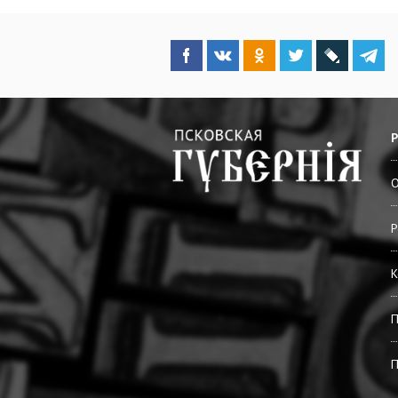
О
Р
К
П
П