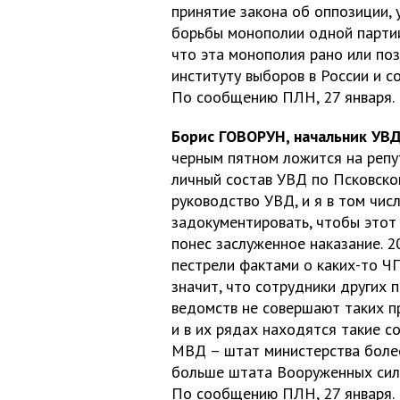
принятие закона об оппозиции,
борьбы монополии одной партии
что эта монополия рано или поз
институту выборов в России и с
По сообщению ПЛН, 27 января.
Борис ГОВОРУН, начальник УВД
черным пятном ложится на репу
личный состав УВД по Псковской
руководство УВД, и я в том чис
задокументировать, чтобы этот п
понес заслуженное наказание. 
пестрели фактами о каких-то Ч
значит, что сотрудники других 
ведомств не совершают таких пр
и в их рядах находятся такие с
МВД – штат министерства более
больше штата Вооруженных сил
По сообщению ПЛН, 27 января.