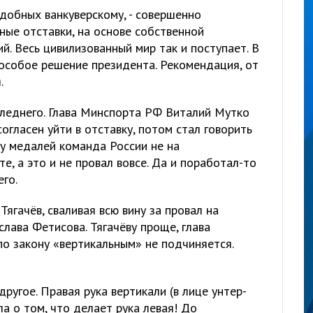
одобных ванкуверскому, - совершенно
ные отставки, на основе собственной
й. Весь цивилизованный мир так и поступает. В
 особое решение президента. Рекомендация, от
.
леднего. Глава Минспорта РФ Виталий Мутко
согласен уйти в отставку, потом стал говорить
ву медалей команда России не на
е, а это и не провал вовсе. Да и поработал-то
его.
ягачёв, сваливая всю вину за провал на
лава Фетисова. Тягачёву проще, глава
по закону «вертикальным» не подчиняется.
ругое. Правая рука вертикали (в лице унтер-
ла о том, что делает рука левая! До