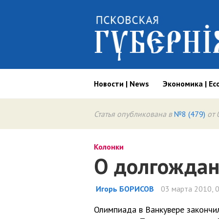
Новости | News
Экономика | Ec
Статья опубликована в
№8 (479)
от 
Колонки
О долгождан
Игорь БОРИСОВ
03 марта 2010, 
Олимпиада в Ванкувере закончи