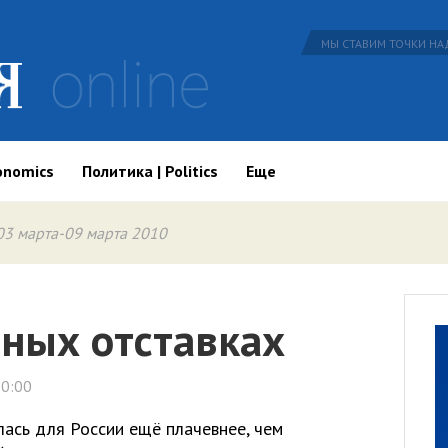
МЫ СТАВИМ ТОЧКИ НАД
onomics
Политика | Politics
Еще
03 марта-09 марта 2010
ных отставках
00:00
лась для России ещё плачевнее, чем