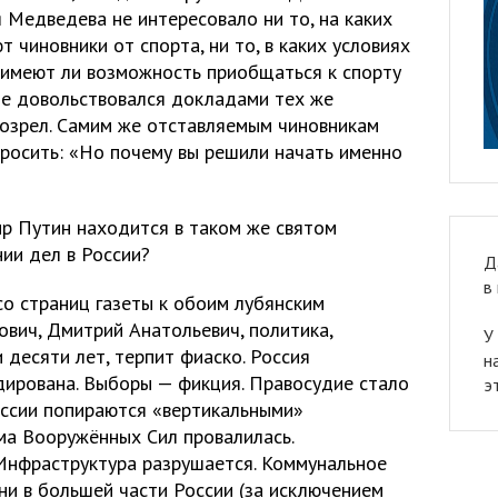
Медведева не интересовало ни то, на каких
 чиновники от спорта, ни то, в каких условиях
, имеют ли возможность приобщаться к спорту
не довольствовался докладами тех же
розрел. Самим же отставляемым чиновникам
спросить: «Но почему вы решили начать именно
р Путин находится в таком же святом
ии дел в России?
Д
в
со страниц газеты к обоим лубянским
вич, Дмитрий Анатольевич, политика,
У
десяти лет, терпит фиаско. Россия
н
дирована. Выборы — фикция. Правосудие стало
э
ссии попираются «вертикальными»
ма Вооружённых Сил провалилась.
Инфраструктура разрушается. Коммунальное
ни в большей части России (за исключением