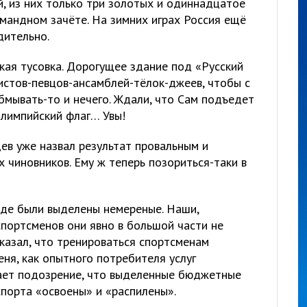
, из них только три золотых и одиннадцатое
андном зачёте. На зимних играх Россия ещё
дительно.
кая тусовка. Дорогущее здание под «Русский
истов-певцов-ансамблей-тёлок-джеев, чтобы с
бмывать-то и нечего. Ждали, что Сам подъедет
олимпийский флаг… Увы!
в уже назвал результат провальным и
 чиновников. Ему ж теперь позориться-таки в
аде были выделены немереные. Наши,
спортсменов они явно в большой части не
казал, что тренироваться спортсменам
еня, как опытного потребителя услуг
кает подозрение, что выделенные бюджетные
спорта «освоены» и «распилены».