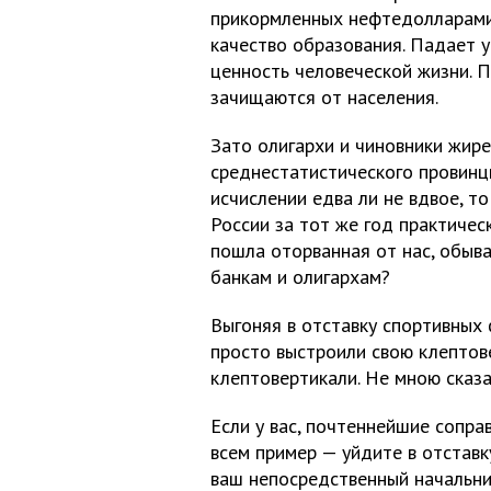
прикормленных нефтедолларами
качество образования. Падает 
ценность человеческой жизни. 
зачищаются от населения.
Зато олигархи и чиновники жире
среднестатистического провинц
исчислении едва ли не вдвое, т
России за тот же год практичес
пошла оторванная от нас, обы
банкам и олигархам?
Выгоняя в отставку спортивных 
просто выстроили свою клептов
клептовертикали. Не мною сказан
Если у вас, почтеннейшие соправ
всем пример — уйдите в отставк
ваш непосредственный начальни