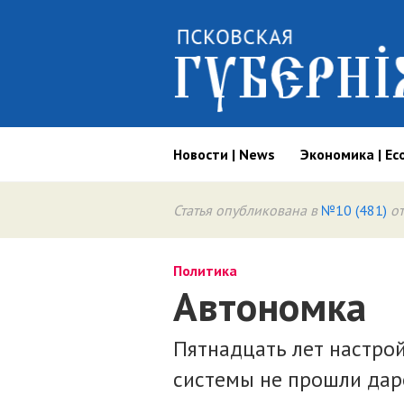
Новости | News
Экономика | Ec
Статья опубликована в
№10 (481)
от
Политика
Автономка
Пятнадцать лет настро
системы не прошли да