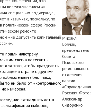
пресс-конференции, что
вым волеизъявлением «в
ович специально подчеркнул,
ет в кавычках, поскольку, по
 в политической сфере России
етическом ремонте
ном «не допустить капитальный
Михаил
оссии».
Брячак,
председатель
сти пошли навстречу
Совета
лив им слегка потеснить
Псковского
ле для того, чтобы «разделить
регионального
ходящее в стране с другими
отделения
по наблюдениям яблочника,
партии
бы то ни было от «контрольного
«Справедливая
 не намерена.
Россия». Фото:
Александр
 последние пятнадцать лет в
Сидоренко
 фальсификации выборов,