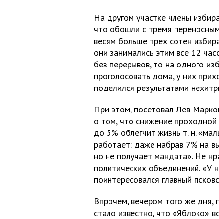
На другом участке члены избир
что обошли с тремя переносным
весям больше трех сотен избир
они занимались этим все 12 час
без перерывов, то на одного из
проголосовать дома, у них прих
поделился результатами нехитры
При этом, посетовал Лев Марков
о том, что снижение проходной
до 5% облегчит жизнь т. н. «ма
работает: даже набрав 7% на вы
но не получает мандата». Не нр
политических объединений. «У на
поинтересовался главный псковс
Впрочем, вечером того же дня, 
стало известно, что «Яблоко» в