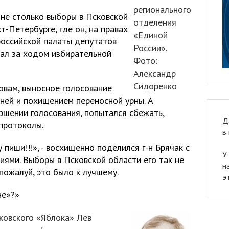
регионального
 не столько выборы в Псковской
отделения
т-Петербурге, где он, на правах
«Единой
оссийской палаты депутатов
России».
ал за ходом избирательной
Фото:
Александр
Сидоренко
ловам, выносное голосование
ней и похищением переносной урны. А
ршении голосования, попытался сбежать,
Д
протоколы.
в
 пиши!!!», - восхищенно поделился г-н Брячак с
У
иями. Выборы в Псковской области его так не
н
пожалуй, это было к лучшему.
э
не»?»
ковского «Яблока» Лев