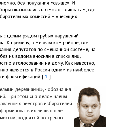
ономно, без понукания «свыше». И
боры оказывались возможны лишь там, где
збирательных комиссий – «несущих
ь с целым рядом грубых нарушений
а. К примеру, в Невельском районе, где
ания депутатов по смешанной системе, на
без из ведома вносили в списки лиц,
стие в голосовании на дому. Как известно,
нно является в России одним из наиболее
 и фальсификаций [
1
].
елыми деревнями!», - обозначил
й. При этом «на дело» члены
тавленных реестров избирателей
сформировать их лишь после
иссии, поднятой по тревоге