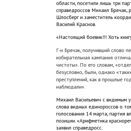
области, посетили лишь три пар
справедроссов Михаил Брячак, 
Шлосберг и заместитель коорд
Василий Краснов.
«Настоящий боевик!!! Хоть книгу
Г-н Брячак, получивший слово п
избирательная кампания отлича
чистоты». По его словам, «отде
безусловно, были, однако «таки
преступлений, как в прошлые го
наблюдали».
Михаил Васильевич с видимым 
слова видных единороссов о том
голосования 14 марта, партия в
позиции. «Арифметика краснореч
заявил справедросс.