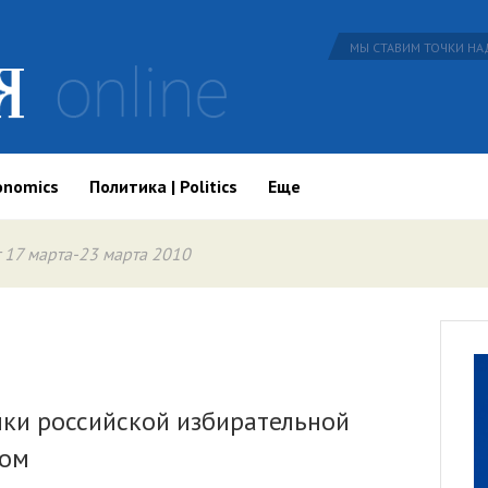
МЫ СТАВИМ ТОЧКИ НАД
onomics
Политика | Politics
Еще
 17 марта-23 марта 2010
йки российской избирательной
ром