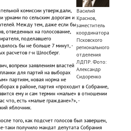
ательной комиссии утверждали,
Василий
и урнами по сельским дорогам и
Краснов,
ателей. Между тем, даже если бы
заместитель
ов, отведенных на голосование,
координатора
бирателя, поделавшего
Псковского
одилось бы не больше 7 минут, -
регионального
х расчетов г-н Шлосберг.
отделения
ЛДПР. Фото:
ич, вопреки заявлениям властей
Александр
 планки для партий на выборах
Сидоренко
лым» партиям, новая норма не
борах в районе, партия «проходит в Собрание,
авится ему и сам термин «малые» в отношении
с что, есть «малые граждане»?», -
кий яблочник.
после того, как подсчет голосов был завершен,
се-таки получило мандат депутата Собрания