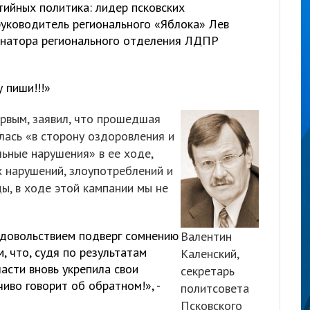
тийных политика: лидер псковских
руководитель регионального «Яблока» Лев
инатора регионального отделения ЛДПР
 пиши!!!»
ервым, заявил, что прошедшая
лась «в сторону оздоровления и
льные нарушения» в ее ходе,
х нарушений, злоупотреблений и
ды, в ходе этой кампании мы не
удовольствием подверг сомнению
Валентин
, что, судя по результатам
Каленский,
ласти вновь укрепила свои
секретарь
иво говорит об обратном!», -
политсовета
Псковского