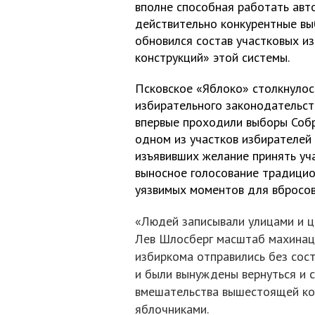
вполне способная работать авт
действительно конкурентные вы
обновился состав участковых и
конструкций» этой системы.
Псковское «Яблоко» столкнулос
избирательного законодательств
впервые проходили выборы Собр
одном из участков избирателей 
изъявивших желание принять уча
выносное голосование традицио
уязвимых моментов для вбросов
«Людей записывали улицами и ц
Лев Шлосберг масштаб махинаци
избиркома отправились без сос
и были вынуждены вернуться и 
вмешательства вышестоящей ком
яблочниками.