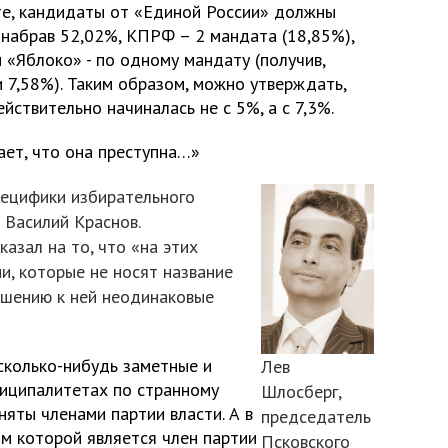
ате, кандидаты от «Единой России» должны
 набрав 52,02%, КПРФ – 2 мандата (18,85%),
 «Яблоко» - по одному мандату (получив,
и 7,58%). Таким образом, можно утверждать,
йствительно начиналась не с 5%, а с 7,3%.
ает, что она преступна…»
пецифики избирательного
 Василий Краснов.
азал на то, что «на этих
и, которые не носят название
ошению к ней неодинаковые
 сколько-нибудь заметные и
Лев
иципалитетах по странному
Шлосберг,
няты членами партии власти. А в
председатель
ом которой является член партии
Псковского