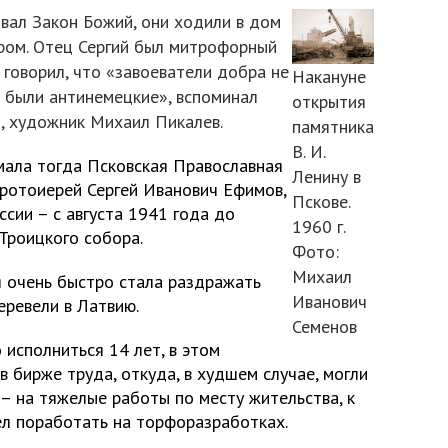
вал Закон Божий, они ходили в дом
ром. Отец Сергий был митрофорный
 говорил, что «завоеватели добра не
Накануне
 были антинемецкие», вспоминал
открытия
, художник Михаил Пикалев.
памятника
В. И.
мала тогда Псковская Православная
Ленину в
 протоиерей Сергей Иванович Ефимов,
Пскове.
сии – с августа 1941 года до
1960 г.
Троицкого собора.
Фото:
Михаил
я очень быстро стала раздражать
Иванович
еревели в Латвию.
Семенов
исполниться 14 лет, в этом
в бирже труда, откуда, в худшем случае, могли
 – на тяжелые работы по месту жительства, к
ел поработать на торфоразработках.