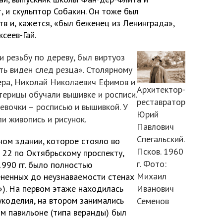
, и скульптор Собакин. Он тоже был
в и, кажется, «был беженец из Ленинграда»,
сеев-Гай.
и резьбу по дереву, был виртуоз
ть виден след резца». Столярному
ера, Николай Николаевич Ефимов и
Архитектор-
стерицы обучали вышивке и росписи.
реставратор
евочки – росписью и вышивкой. У
Юрий
и живопись и рисунок.
Павлович
Спегальский.
ом здании, которое стояло во
Псков. 1960
22 по Октябрьскому проспекту,
г. Фото:
1990 гг. было полностью
Михаил
ененных до неузнаваемости стенах
»). На первом этаже находилась
Иванович
укоделия, на втором занимались
Семенов
ом павильоне (типа веранды) был