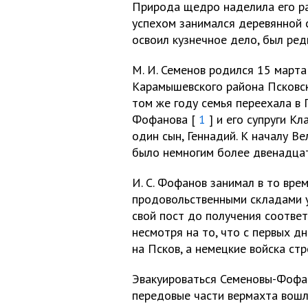
Природа щедро наделила его ра
успехом занимался деревянной с
освоил кузнечное дело, был ре
М. И. Семенов родился 15 марта
Карамышевского района Псковск
том же году семья переехала в П
Фофанова [
1
] и его супруги К
один сын, Геннадий. К началу 
было немногим более двенадцати
И. С. Фофанов занимал в то вр
продовольственными складами у
свой пост до получения соответ
несмотря на то, что с первых д
на Псков, а немецкие войска ст
Эвакуироваться Семеновы-Фофан
передовые части вермахта вошл