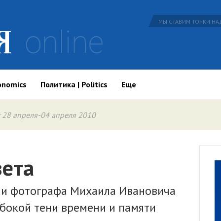
МЫ СТАВИМ ТОЧКИ НАД
onomics
Политика | Politics
Еще
 28 апреля-04 апреля 2010
ета
 и фотографа Михаила Ивановича
убокой тени времени и памяти