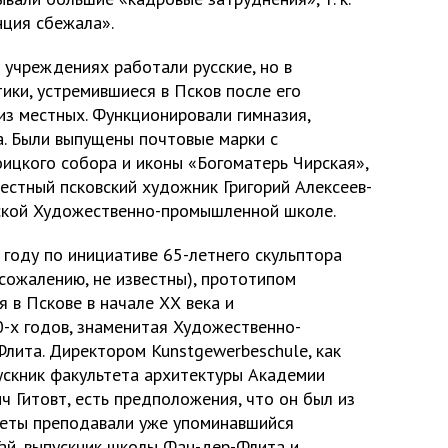
нция сбежала».
 учреждениях работали русские, но в
ики, устремившиеся в Псков после его
из местных. Функционировали гимназия,
а. Были выпущены почтовые марки с
оицкого собора и иконы «Богоматерь Чирская»,
естный псковский художник Григорий Алексеев-
сской Художественно-промышленной школе.
 году по инициативе 65-летнего скульптора
 сожалению, не известны), прототипом
я в Пскове в начале ХХ века и
-х годов, знаменитая Художественно-
ита. Директором Kunstgewerbeschule, как
ускник факультета архитектуры Академии
 Гитовт, есть предположения, что он был из
меты преподавали уже упоминавшийся
ай, выпускник школы Фан-дер-Флита и