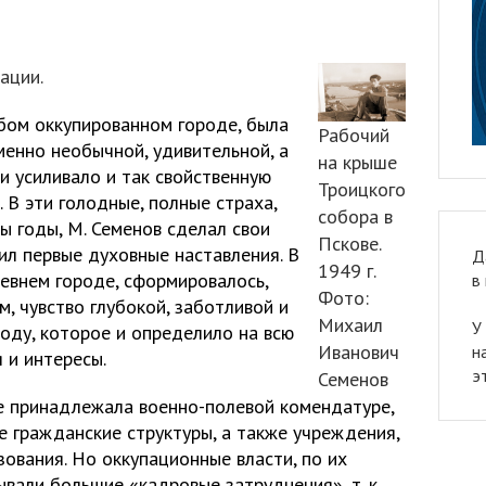
ации.
юбом оккупированном городе, была
Рабочий
менно необычной, удивительной, а
на крыше
 усиливало и так свойственную
Троицкого
 В эти голодные, полные страха,
собора в
ы годы, М. Семенов сделал свои
Пскове.
чил первые духовные наставления. В
Д
1949 г.
евнем городе, сформировалось,
в
Фото:
, чувство глубокой, заботливой и
Михаил
У
оду, которое и определило на всю
Иванович
н
 и интересы.
э
Семенов
е принадлежала военно-полевой комендатуре,
е гражданские структуры, а также учреждения,
азования. Но оккупационные власти, по их
вали большие «кадровые затруднения», т. к.