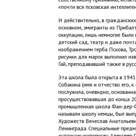
«почти вся псковская интеллиге
И действительно, в гражданских
основном, эмигранты из Прибалт
оккупации, лишь немногие были 
детский сад, театр и даже почт
изображением герба Пскова, Тр
рисунки для марок выполнил изв
Гай, преподававший также в ру
Эта школа была открыта в 1941
Собакина (имя и отчество его, к
послужила, очевидно, основанна
просуществовавшая до конца 20
промышленная школа Фан-дер-Фл
называли школу немцы, был вып
Художеств Вячеслав Анатольевич
Ленинграда. Специальные пред
художник-живописец Алексеев-Г