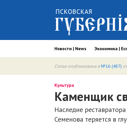
Новости | News
Экономика | Ec
Статья опубликована в
№16 (487)
от
Культура
Каменщик св
Наследие реставратора
Семенова теряется в гл