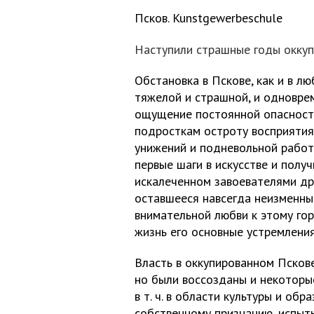
Псков. Kunstgewerbeschule
Наступили страшные годы оккуп
Обстановка в Пскове, как и в л
тяжелой и страшной, и одновре
ощущение постоянной опасности
подросткам остроту восприятия.
унижений и подневольной работ
первые шаги в искусстве и полу
искалеченном завоевателями др
оставшееся навсегда неизменным
внимательной любви к этому гор
жизнь его основные устремления
Власть в оккупированном Псков
но были воссозданы и некоторы
в т. ч. в области культуры и обр
собственному признанию, испыты