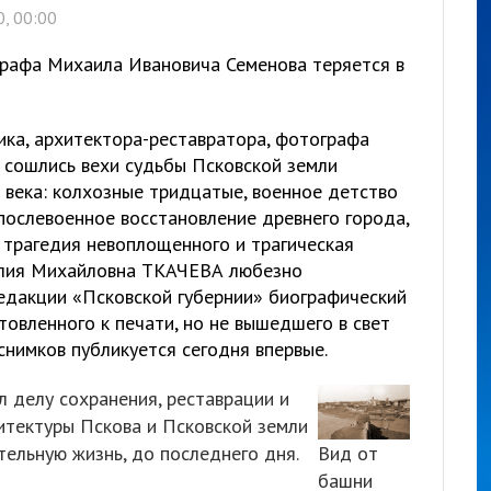
, 00:00
рафа Михаила Ивановича Семенова теряется в
ика, архитектора-реставратора, фотографа
ошлись вехи судьбы Псковской земли
 века: колхозные тридцатые, военное детство
послевоенное восстановление древнего города,
 трагедия невоплощенного и трагическая
талия Михайловна ТКАЧЕВА любезно
едакции «Псковской губернии» биографический
отовленного к печати, но не вышедшего в свет
снимков публикуется сегодня впервые.
 делу сохранения, реставрации и
итектуры Пскова и Псковской земли
тельную жизнь, до последнего дня.
Вид от
башни