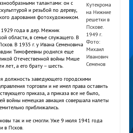
знообразными талантами: он с
Кутекрома
кульптурой и резьбой по дереву,
на Нижние
дкого дарования фотохудожником.
решетки в
Пскове.
 1929 года в дер. Межник
1949 г.
ой области, в семье служащего. В
Фото:
сков. В 1935 г. у Ивана Семеновича
Михаил
лавдии Тимофеевны родился еще
Иванович
Великой Отечественной войны Мише
Семенов
 лет, а его брату – шесть.
емя должность заведующего городскими
правления торговли и не имел права оставить
ствующего приказа, а приказа все не было,
ней войны немецкая авиация совершала налеты
ремительно приближались.
овы так и не смогли. Уже 9 июля 1941 года
и в Псков.