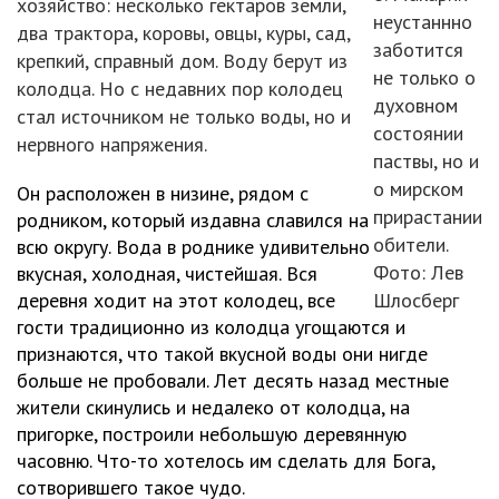
хозяйство: несколько гектаров земли,
неустаннно
два трактора, коровы, овцы, куры, сад,
заботится
крепкий, справный дом. Воду берут из
не только о
колодца. Но с недавних пор колодец
духовном
стал источником не только воды, но и
состоянии
нервного напряжения.
паствы, но и
о мирском
Он расположен в низине, рядом с
прирастании
родником, который издавна славился на
обители.
всю округу. Вода в роднике удивительно
Фото: Лев
вкусная, холодная, чистейшая. Вся
деревня ходит на этот колодец, все
Шлосберг
гости традиционно из колодца угощаются и
признаются, что такой вкусной воды они нигде
больше не пробовали. Лет десять назад местные
жители скинулись и недалеко от колодца, на
пригорке, построили небольшую деревянную
часовню. Что-то хотелось им сделать для Бога,
сотворившего такое чудо.