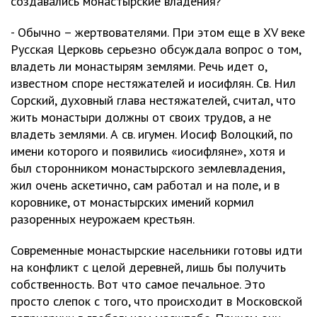
создавались монастырские владения?
- Обычно – жертвователями. При этом еще в XV веке
Русская Церковь серьезно обсуждала вопрос о том,
владеть ли монастырям землями. Речь идет о,
известном споре нестяжателей и иосифлян. Св. Нил
Сорский, духовный глава нестяжателей, считал, что
жить монастыри должны от своих трудов, а не
владеть землями. А св. игумен. Иосиф Волоцкий, по
имени которого и появились «иосифляне», хотя и
был сторонником монастырского землевладения,
жил очень аскетично, сам работал и на поле, и в
коровнике, от монастырских имений кормил
разоренных неурожаем крестьян.
Современные монастырские насельники готовы идти
на конфликт с целой деревней, лишь бы получить
собственность. Вот что самое печальное. Это
просто слепок с того, что происходит в Московской