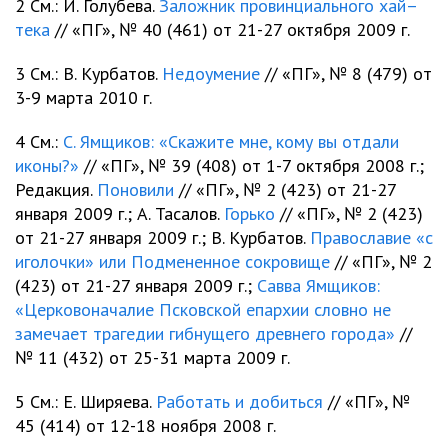
2 См.: И. Голубева.
Заложник провинциального хай–
тека
// «ПГ», № 40 (461) от 21-27 октября 2009 г.
3 См.: В. Курбатов.
Недоумение
// «ПГ», № 8 (479) от
3-9 марта 2010 г.
4 См.:
С. Ямщиков: «Скажите мне, кому вы отдали
иконы?»
// «ПГ», № 39 (408) от 1-7 октября 2008 г.;
Редакция.
Поновили
// «ПГ», № 2 (423) от 21-27
января 2009 г.; А. Тасалов.
Горько
// «ПГ», № 2 (423)
от 21-27 января 2009 г.; В. Курбатов.
Православие «с
иголочки» или Подмененное сокровище
// «ПГ», № 2
(423) от 21-27 января 2009 г.;
Савва Ямщиков:
«Церковоначалие Псковской епархии словно не
замечает трагедии гибнущего древнего города»
//
№ 11 (432) от 25-31 марта 2009 г.
5 См.: Е. Ширяева.
Работать и добиться
// «ПГ», №
45 (414) от 12-18 ноября 2008 г.