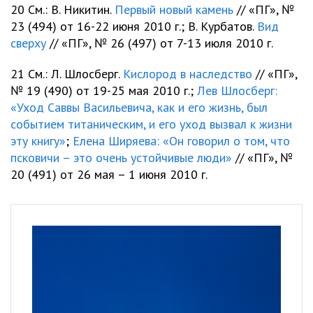
20 См.: В. Никитин.
Первый новый камень
// «ПГ», №
23 (494) от 16-22 июня 2010 г.; В. Курбатов.
Вид
сверху
// «ПГ», № 26 (497) от 7-13 июля 2010 г.
21 См.: Л. Шлосберг.
Кислород в наследство
// «ПГ»,
№ 19 (490) от 19-25 мая 2010 г.;
Лев Шлосберг:
«Уход Саввы Васильевича, как и его жизнь, был
событием титаническим, и его уход вызвал к жизни
эту книгу»
;
Елена Ширяева: «Он говорил о том, что
псковичи – это очень устойчивые люди»
// «ПГ», №
20 (491) от 26 мая – 1 июня 2010 г.