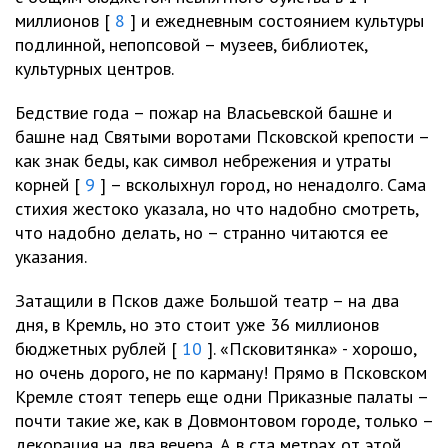
миллионов [
8
] и ежедневным состоянием культуры
подлинной, непопсовой – музеев, библиотек,
культурных центров.
Бедствие года – пожар на Власьевской башне и
башне над Святыми воротами Псковской крепости –
как знак беды, как символ небрежения и утраты
корней [
9
] – всколыхнул город, но ненадолго. Сама
стихия жестоко указала, но что надобно смотреть,
что надобно делать, но – странно читаются ее
указания.
Затащили в Псков даже Большой театр – на два
дня, в Кремль, но это стоит уже 36 миллионов
бюджетных рублей [
10
]. «Псковитянка» - хорошо,
но очень дорого, не по карману! Прямо в Псковском
Кремле стоят теперь еще одни Приказные палаты –
почти такие же, как в Довмонтовом городе, только –
декорация на два вечера. А в ста метрах от этой