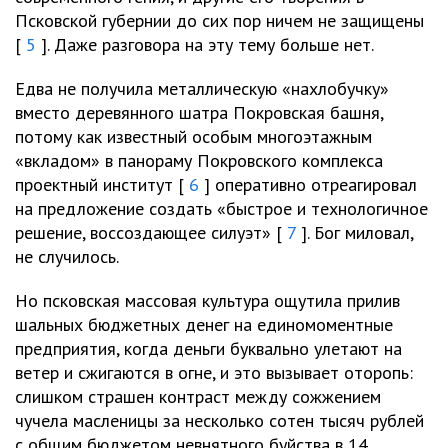
Псковской губернии до сих пор ничем не защищены
[
5
]. Даже разговора на эту тему больше нет.
Едва не получила металлическую «нахлобучку»
вместо деревянного шатра Покровская башня,
потому как известный особым многоэтажным
«вкладом» в панораму Покровского комплекса
проектный институт [
6
] оперативно отреагировал
на предложение создать «быстрое и технологичное
решение, воссоздающее силуэт» [
7
]. Бог миловал,
не случилось.
Но псковская массовая культура ощутила прилив
шальных бюджетных денег на единомоментные
предприятия, когда деньги буквально улетают на
ветер и сжигаются в огне, и это вызывает оторопь:
слишком страшен контраст между сожжением
чучела масленицы за несколько сотен тысяч рублей
с общим бюджетом невнятного буйства в 14