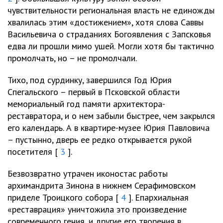
чувствительности региональная власть не единожды
хвалилась этим «достижением», хотя слова Саввы
Васильевича о страданиях Богоявления с Запсковья
едва ли прошли мимо ушей. Могли хотя бы тактично
промолчать, но – не промолчали.
Тихо, под сурдинку, завершился Год Юрия
Спегальского – первый в Псковской области
мемориальный год памяти архитектора-
реставратора, и о нем забыли быстрее, чем закрылся
его календарь. А в квартире-музее Юрия Павловича
– пустынно, дверь ее редко открывается рукой
посетителя [
3
].
Безвозвратно утрачен иконостас работы
архимандрита Зинона в нижнем Серафимовском
приделе Троицкого собора [
4
]. Епархиальная
«реставрация» уничтожила это произведение
современного гения, и другие его творения в