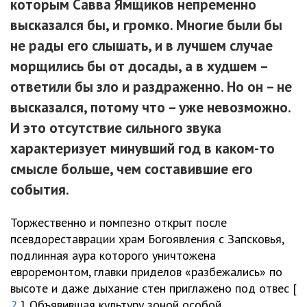
которым Савва Ямщиков непременно
высказался бы, и громко. Многие были бы
не рады его слышать, и в лучшем случае
морщились бы от досады, а в худшем –
ответили бы зло и раздраженно. Но он – не
высказался, потому что – уже невозможно.
И это отсутствие сильного звука
характеризует минувший год в каком-то
смысле больше, чем составившие его
события.
Торжественно и помпезно открыт после
псевдореставрации храм Богоявления с Запсковья,
подлинная аура которого уничтожена
евроремонтом, главки приделов «разбежались» по
высоте и даже дыхание стен приглажено под отвес [
2
]. Объявившая культуру зоной особой