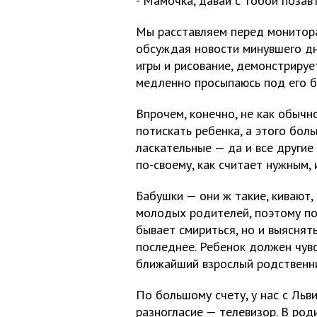
- Мамочка, давай с тобой позав
Мы расставляем перед монитора
обсуждая новости минувшего дня
игры и рисование, демонстрируе
медленно просыпаюсь под его б
Впрочем, конечно, не как обычн
потискать ребенка, а этого боль
ласкательные — да и все други
по-своему, как считает нужным, 
Бабушки — они ж такие, кивают,
молодых родителей, поэтому по
бывает смириться, но и выясня
последнее. Ребенок должен чувс
ближайший взрослый родственни
По большому счету, у нас с Ль
разногласие — телевизор. В ро