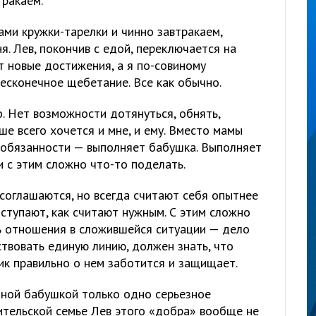
тракаем.
ми кружки-тарелки и чинно завтракаем,
. Лев, покончив с едой, переключается на
т новые достижения, а я по-совиному
есконечное щебетание. Все как обычно.
о. Нет возможности дотянуться, обнять,
ше всего хочется и мне, и ему. Вместо мамы
е обязанности — выполняет бабушка. Выполняет
и с этим сложно что-то поделать.
 соглашаются, но всегда считают себя опытнее
ступают, как считают нужным. С этим сложно
ть отношения в сложившейся ситуации — дело
твовать единую линию, должен знать, что
к правильно о нем заботится и защищает.
виной бабушкой только одно серьезное
дительской семье Лев этого «добра» вообще не