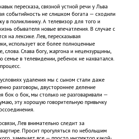
авык пересказа, связной устной речи у Льва
кая событийность не слишком богата — сходили
вку в поликлинику. А телевизор для того и
жизнь обывателя новые впечатления. В случае с
ся на лексике. Лев, пересказывая
ки, использует все более полноценные
, слова. Слава богу, жаргона и нецензурщины,
ю семье в телевидении, ребенок не нахватался.
процесс.
 условиях удаления мы с сыном стали даже
менно разговоры, двустороннее деление
я бок о бок, мы столько не разговаривали —
 Думаю, эту хорошую говорительную привычку
оссоединения.
связи, Лев внимательно следит за
квартире. Просит прогуляться по небольшим
кого, замечает все — просто инспектор какой-