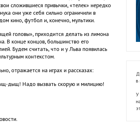
свои сложившиеся привычки, «телек» нередко
нука они уже себя сильно ограничили в
ом кино, футбол и, конечно, мультики.
ящей головы», приходится делать из лимона
на. В конце концов, большинство его
ией. Будем считать, что и у Льва появилась
ультурным контекстом.
но, отражается на играх и рассказах:
Д
в
дыщ-дыщ! Надо вызвать скорую и милицию!
У
н
э
овости.