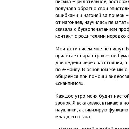
письма – рыдательное, восторже
получала обратно свои эпистол
ошибками и нагоняй за почерк –
от нагоняев, научилась печатат
связала с буквопечатанием проф
контакт с родителями нередко 
Мои дети писем мне не пишут. Б
прилетает пара строк — не бум
две недели через расстояния, а 
по е-майлу. В основном же мы с
общаемся при помощи видеосвяз
«скайпимся».
Каждое утро меня будит насто
звонок. Я вскакиваю, втыкаю в н
наушники, активизирую функцию
младшего сына: