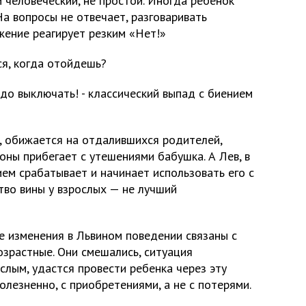
 человеческий, не простой. Иногда ребенок
На вопросы не отвечает, разговаривать
жение реагирует резким «Нет!»
ся, когда отойдешь?
адо выключать! - классический выпад с биением
т, обижается на отдалившихся родителей,
роны прибегает с утешениями бабушка. А Лев, в
ием срабатывает и начинает использовать его с
тво вины у взрослых — не лучший
е изменения в Львином поведении связаны с
озрастные. Они смешались, ситуация
ослым, удастся провести ребенка через эту
лезненно, с приобретениями, а не с потерями.