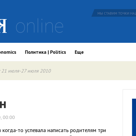
МЫ СТАВИМ ТОЧКИ НАД
onomics
Политика | Politics
Еще
 21 июля-27 июля 2010
н
, 00:00
я когда-то успевала написать родителям три