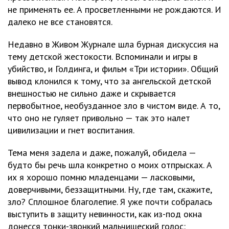
не применять ее. А просветленными не рождаются. И
далеко не все становятся.
Недавно в Живом Журнале шла бурная дискуссия на
тему детской жестокости. Вспоминали и игры в
убийство, и Голдинга, и фильм «Три истории». Общий
вывод клонился к тому, что за ангельской детской
внешностью не сильно даже и скрывается
первобытное, необузданное зло в чистом виде. А то,
что оно не гуляет привольно — так это налет
цивилизации и гнет воспитания.
Тема меня задела и даже, пожалуй, обидела —
будто бы речь шла конкретно о моих отпрысках. А
их я хорошо помню младенцами — ласковыми,
доверчивыми, беззащитными. Ну, где там, скажите,
зло? Сплошное благолепие. Я уже почти собралась
выступить в защиту невинности, как из-под окна
донесся тонки-звонкий мальчишеский голос: