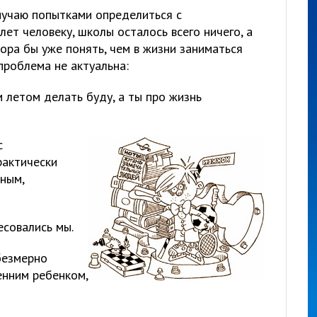
 мучаю попытками определиться с
ет человеку, школы осталось всего ничего, а
Пора бы уже понять, чем в жизни заниматься
 проблема не актуальна:
м летом делать буду, а ты про жизнь
с
рактически
ным,
есовались мы.
безмерно
енним ребенком,