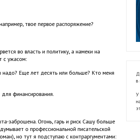
 например, твое первое распоряжение?
вется во власть и политику, а намеки на
т с ужасом:
ся надо? Еще лет десять или больше? Кто меня
Д
в
ы для финансирования.
У
н
э
а-заброшена. Огонь, гарь и риск Сашу больше
одумывает о профессиональной писательской
оман), но тут я подступаю с контраргументами: