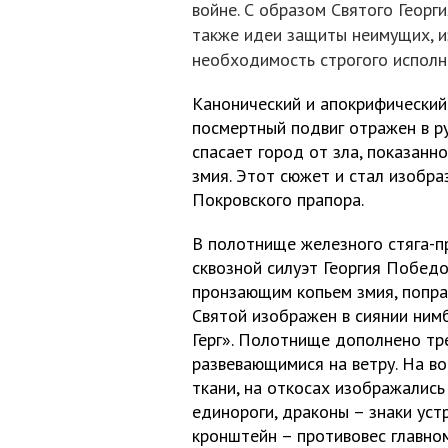
войне. С образом Святого Геор
также идеи защиты неимущих, и
необходимость строгого исполн
Канонический и апокрифический
посмертный подвиг отражен в ру
спасает город от зла, показанн
змия. Этот сюжет и стал изобр
Покровского прапора.
В полотнище железного стяга-п
сквозной силуэт Георгия Победо
пронзающим копьем змия, попра
Святой изображен в сиянии нимб
Герг». Полотнище дополнено тре
развевающимися на ветру. На во
ткани, на откосах изображались
единороги, драконы – знаки уст
кронштейн – противовес главно