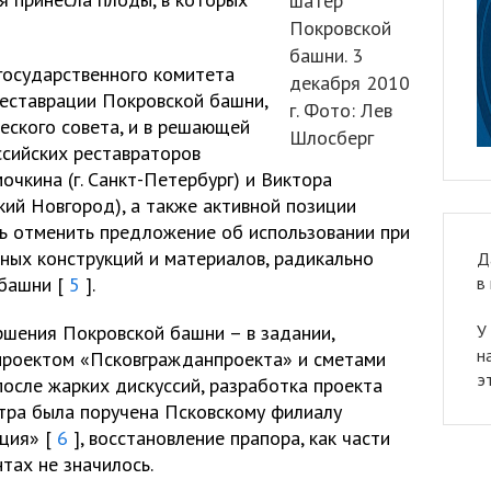
шатёр
Покровской
башни. 3
государственного комитета
декабря 2010
реставрации Покровской башни,
г. Фото: Лев
еского совета, и в решающей
Шлосберг
ссийских реставраторов
чкина (г. Санкт-Петербург) и Виктора
кий Новгород), а также активной позиции
ь отменить предложение об использовании при
ных конструкций и материалов, радикально
Д
башни [
5
].
в
ршения Покровской башни – в задании,
У
н
 проектом «Псковгражданпроекта» и сметами
э
после жарких дискуссий, разработка проекта
тра была поручена Псковскому филиалу
ция» [
6
], восстановление прапора, как части
тах не значилось.