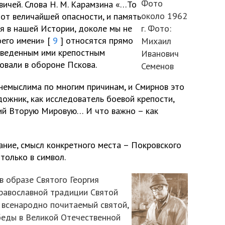
Фото
ичей. Слова Н. М. Карамзина «…То
около 1962
ю от величайшей опасности, и память
ся в нашей Истории, доколе мы не
г. Фото:
оего имени» [
9
] относятся прямо
Михаил
озведенным ими крепостным
Иванович
овали в обороне Пскова.
Семенов
немыслима по многим причинам, и Смирнов это
удожник, как исследователь боевой крепости,
ий Вторую Мировую… И что важно – как
ание, смысл конкретного места – Покровского
 только в символ.
в образе Святого Георгия
православной традиции Святой
, всенародно почитаемый святой,
обеды в Великой Отечественной