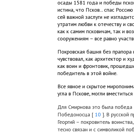
осады 1581 года и победы псков
истина, что Псков... спас Росси
сей важной заслуги не изгладит
утратим любви к отечеству и св
как к самим псковичам, так и в
сооружениям – все равно участв
Покровская башня без прапора 
чувствовал, как архитектор и х
как воин и фронтовик, прошедш
победитель в этой войне.
Все явное и скрытое миропоним
угла в Пскове, могли вместиться
Для Смирнова это была победа 
Победоносца [
10
]. В русской 
Георгий – покровитель воинства
тесно связан и с символикой п