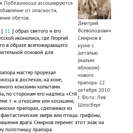
гия Победоносца ассоциируются
збавление от опасности,
ения обетов.
Дмитрий
Всеволодович
 [
11
] образ святого и его
сской иконописи, где Георгий
Смирнов в
ого в образе всепожирающего
кузне с
азительной основой для
деталью
(малым
яблоком)
рапора мастер прорезал
нового
носца в доспехах, на коне,
прапора. 22
нного конскими копытами.
октября 2010
а, по сторонам его надпись «Стй
г. Фото: Лев
мя т. н. откосами или косицами,
Шлосберг
инских прапорах, сделанных из
 фантастические звери или птицы: грифоны,
рашения врага. Смирнов перенес этот знак на
му полотнищу прапора.