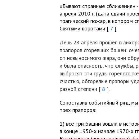
«Бывают странные сближения» - 
апреля 2010 г. (дата сдачи про
трагический пожар, в котором 
Святыми воротами [
7
].
День 28 апреля прошел в лихор
прапоров сгоревших башен: очев
от невыносимого жара, они обр
и была опасность, что службы, 
выбросят эти груды горелого же
счастью, обгорелые прапоры уда
разной степени [
8
].
Сопоставив событийный ряд, мы
трех прапоров:
1) все три башни вошли в исто
в конце 1950-х начале 1970-х гг
Власьевская (восстановлена), 