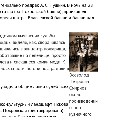
гениально предрек А. С. Пушкин. В ночь на 28
екта шатра Покровской башни), произошел
сгорели шатры Власьевской башни и башни над
адочном выяснении судьбы
идцы видели, как, сворачиваясь
ушивались в эпицентр пожарища,
работавшие на пепелище, просто
леза и спекшиеся комки меди. К
лось спасти, но они пострадали в
Всеволод
Петрович
 увидели общие линии судеб всех
Смирнов
около
произведений
рико-культурный ландшафт Пскова
своего
.: Покровская (реставрирована),
кузнечного
башня над Святыми воротами