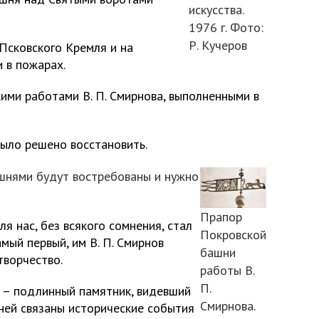
искусства.
1976 г. Фото:
Р. Кучеров
 Псковского Кремля и на
 в пожарах.
кими работами В. П. Смирнова, выполненными в
было решено восстановить.
шнями будут востребованы и нужно
Прапор
я нас, без всякого сомнения, стал
Покровской
мый первый, им В. П. Смирнов
башни
творчество.
работы В.
П.
 – подлинный памятник, видевший
Смирнова.
ней связаны исторические события