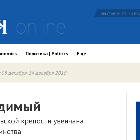
МЫ СТАВИМ ТОЧКИ НАД
onomics
Политика | Politics
Еще
 08 декабря-14 декабря 2010
едимый
вской крепости увенчана
инства