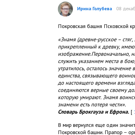
Ирина Голубева
08 декаб
Покровская башня Псковской кр
«Знамя (древне-русское – стяг, 
прикрепленный к древку, имею
изображение.Первоначально, на
служить указанием места в бою
утратилось, осталось значение
единства, связывающего воинов
до настоящего времени взгляда
соединяются верные своему дол
которую умирают. Знамя воинско
знамени есть потеря чести».
Словарь Брокгауза и Ефрона.
[
В мир вернулся еще один значи
Покровской башни. Прапор – ор