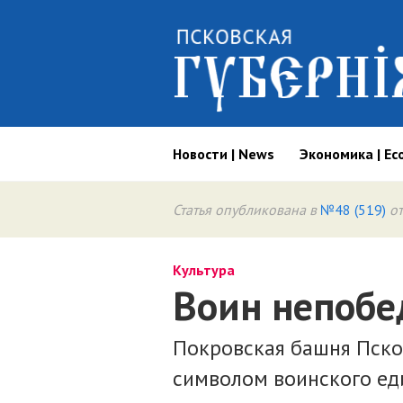
Новости | News
Экономика | Ec
Статья опубликована в
№48 (519)
от
Культура
Воин непоб
Покровская башня Пско
символом воинского ед