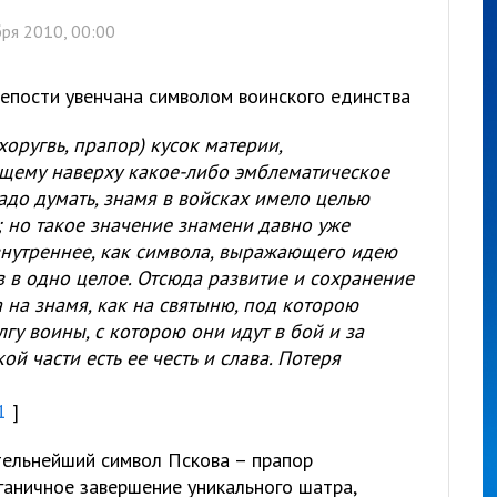
ря 2010, 00:00
епости увенчана символом воинского единства
хоругвь, прапор) кусок материи,
щему наверху какое-либо эмблематическое
до думать, знамя в войсках имело целью
; но такое значение знамени давно уже
 внутреннее, как символа, выражающего идею
 в одно целое. Отсюда развитие и сохранение
 на знамя, как на святыню, под которою
гу воины, с которою они идут в бой и за
й части есть ее честь и слава. Потеря
1
]
тельнейший символ Пскова – прапор
ганичное завершение уникального шатра,