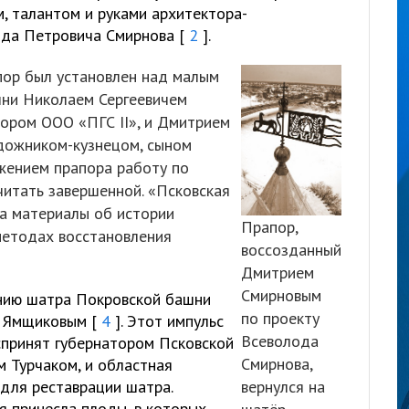
, талантом и руками архитектора-
ода Петровича Смирнова [
2
].
пор был установлен над малым
ни Николаем Сергеевичем
ором ООО «ПГС II», и Дмитрием
дожником-кузнецом, сыном
жением прапора работу по
итать завершенной. «Псковская
ла материалы об истории
Прапор,
методах восстановления
воссозданный
Дмитрием
Смирновым
нию шатра Покровской башни
по проекту
м Ямщиковым [
4
]. Этот импульс
Всеволода
принят губернатором Псковской
Смирнова,
 Турчаком, и областная
для реставрации шатра.
вернулся на
 принесла плоды, в которых