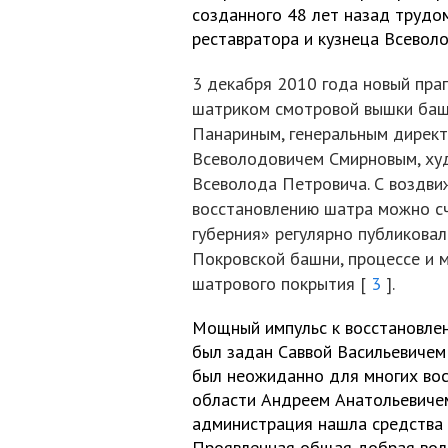
созданного 48 лет назад трудом
реставратора и кузнеца Всевол
3 декабря 2010 года новый пра
шатриком смотровой вышки баш
Панариным, генеральным директ
Всеволодовичем Смирновым, ху
Всеволода Петровича. С воздви
восстановлению шатра можно сч
губерния» регулярно публикова
Покровской башни, процессе и 
шатрового покрытия [
3
].
Мощный импульс к восстановле
был задан Саввой Васильевиче
был неожиданно для многих вос
области Андреем Анатольевичем
администрация нашла средства 
Проявленная общая добрая воля