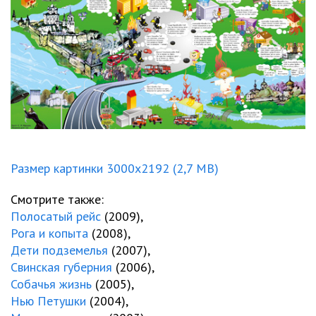
Размер картинки 3000x2192 (2,7 MB)
Смотрите также:
Полосатый рейс
(2009),
Рога и копыта
(2008),
Дети подземелья
(2007),
Свинская губерния
(2006),
Собачья жизнь
(2005),
Нью Петушки
(2004),