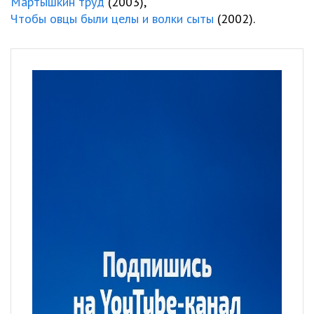
Мартышкин труд
(2003),
Чтобы овцы были целы и волки сыты
(2002).