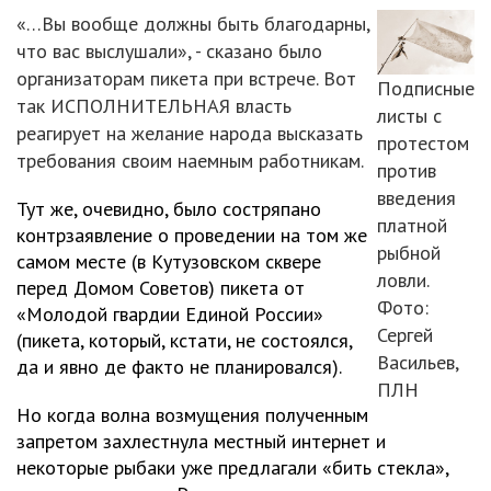
«…Вы вообще должны быть благодарны,
что вас выслушали», - сказано было
организаторам пикета при встрече. Вот
Подписные
так ИСПОЛНИТЕЛЬНАЯ власть
листы с
реагирует на желание народа высказать
протестом
требования своим наемным работникам.
против
введения
Тут же, очевидно, было состряпано
платной
контрзаявление о проведении на том же
рыбной
самом месте (в Кутузовском сквере
ловли.
перед Домом Советов) пикета от
Фото:
«Молодой гвардии Единой России»
Сергей
(пикета, который, кстати, не состоялся,
Васильев,
да и явно де факто не планировался).
ПЛН
Но когда волна возмущения полученным
запретом захлестнула местный интернет и
некоторые рыбаки уже предлагали «бить стекла»,