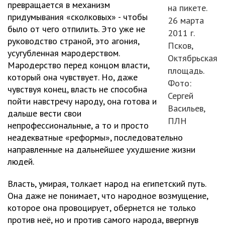
превращается в механизм
на пикете.
придумывания «сколковых» - чтобы
26 марта
было от чего отпилить. Это уже не
2011 г.
руководство страной, это агония,
Псков,
усугубленная мародерством.
Октябрьская
Мародерство перед концом власти,
площадь.
который она чувствует. Но, даже
Фото:
чувствуя конец, власть не способна
Сергей
пойти навстречу народу, она готова и
Васильев,
дальше вести свои
ПЛН
непрофессиональные, а то и просто
неадекватные «реформы», последовательно
направленные на дальнейшее ухудшение жизни
людей.
Власть, умирая, толкает народ на египетский путь.
Она даже не понимает, что народное возмущение,
которое она провоцирует, обернется не только
против неё, но и против самого народа, ввергнув