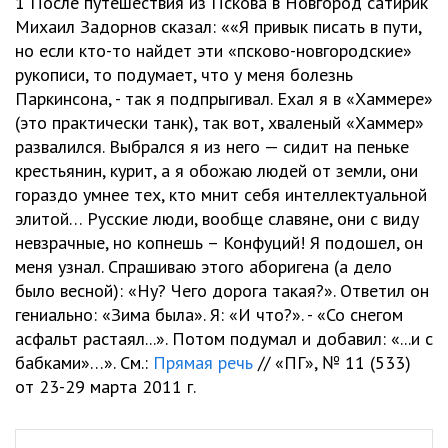
1 После путешествия из Пскова в Новгород сатирик
Михаил Задорнов сказал: ««Я привык писать в пути,
но если кто-то найдет эти «псково-новгородские»
рукописи, то подумает, что у меня болезнь
Паркинсона, - так я подпрыгивал. Ехал я в «Хаммере»
(это практически танк), так вот, хваленый «Хаммер»
развалился. Выбрался я из него — сидит на пеньке
крестьянин, курит, а я обожаю людей от земли, они
гораздо умнее тех, кто мнит себя интеллектуальной
элитой… Русские люди, вообще славяне, они с виду
невзрачные, но копнешь – Конфуций! Я подошел, он
меня узнал. Спрашиваю этого аборигена (а дело
было весной): «Ну? Чего дорога такая?». Ответил он
гениально: «Зима была». Я: «И что?». - «Со снегом
асфальт растаял...». Потом подумал и добавил: «...и с
бабками»…». См.:
Прямая речь
// «ПГ», № 11 (533)
от 23-29 марта 2011 г.