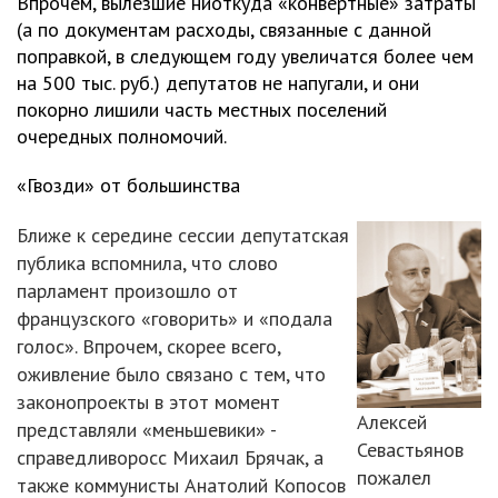
Впрочем, вылезшие ниоткуда «конвертные» затраты
(а по документам расходы, связанные с данной
поправкой, в следующем году увеличатся более чем
на 500 тыс. руб.) депутатов не напугали, и они
покорно лишили часть местных поселений
очередных полномочий.
«Гвозди» от большинства
Ближе к середине сессии депутатская
публика вспомнила, что слово
парламент произошло от
французского «говорить» и «подала
голос». Впрочем, скорее всего,
оживление было связано с тем, что
законопроекты в этот момент
Алексей
представляли «меньшевики» -
Севастьянов
справедливоросс Михаил Брячак, а
пожалел
также коммунисты Анатолий Копосов