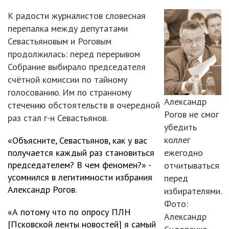
К радости журналистов словесная
перепалка между депутатами
Севастьяновым и Роговым
продолжилась: перед перерывом
Собрание выбирало председателя
счётной комиссии по тайному
голосованию. Им по странному
Александр
стечению обстоятельств в очередной
Рогов не смог
раз стал г-н Севастьянов.
убедить
коллег
«Объясните, Севастьянов, как у вас
получается каждый раз становиться
ежегодно
председателем? В чем феномен?» -
отчитываться
усомнился в легитимности избрания
перед
Александр Рогов.
избирателями.
Фото:
«А потому что по опросу ПЛН
Александр
[Псковской ленты новостей] я самый