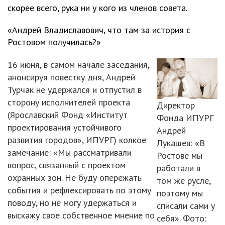
скорее всего, рука ни у кого из членов совета.
«Андрей Владиславович, что там за история с
Ростовом получилась?»
16 июня, в самом начале заседания,
анонсируя повестку дня, Андрей
Турчак не удержался и отпустил в
сторону исполнителей проекта
Директор
(Ярославский Фонд «Институт
Фонда ИПУРГ
проектирования устойчивого
Андрей
развития городов», ИПУРГ) колкое
Лукашев: «В
замечание: «Мы рассматривали
Ростове мы
вопрос, связанный с проектом
работали в
охранных зон. Не буду опережать
том же русле,
события и рефлексировать по этому
поэтому мы
поводу, но не могу удержаться и
списали сами у
выскажу свое собственное мнение по
себя». Фото: