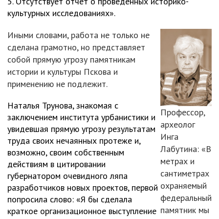
5. Отсутствует отчёт о проведённых историко-
культурных исследованиях».
Иными словами, работа не только не
сделана грамотно, но представляет
собой прямую угрозу памятникам
истории и культуры Пскова и
применению не подлежит.
Наталья Трунова, знакомая с
Профессор,
заключением института урбанистики и
археолог
увидевшая прямую угрозу результатам
Инга
труда своих нечаянных протеже и,
Лабутина: «В
возможно, своим собственным
метрах и
действиям в цитировании
сантиметрах
губернатором очевидного ляпа
охраняемый
разработчиков новых проектов, первой
федеральный
попросила слово: «Я бы сделала
памятник мы
краткое организационное выступление