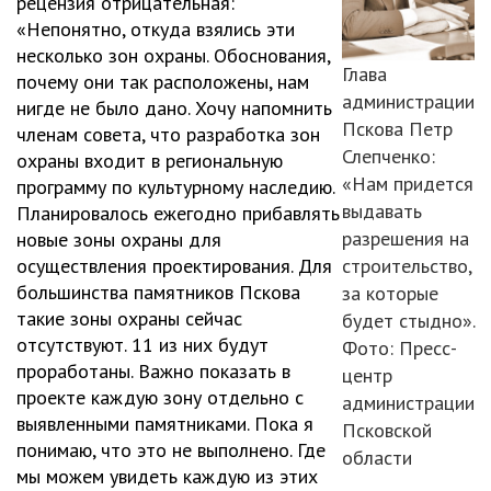
рецензия отрицательная:
«Непонятно, откуда взялись эти
несколько зон охраны. Обоснования,
Глава
почему они так расположены, нам
администрации
нигде не было дано. Хочу напомнить
Пскова Петр
членам совета, что разработка зон
Слепченко:
охраны входит в региональную
«Нам придется
программу по культурному наследию.
выдавать
Планировалось ежегодно прибавлять
разрешения на
новые зоны охраны для
осуществления проектирования. Для
строительство,
большинства памятников Пскова
за которые
такие зоны охраны сейчас
будет стыдно».
отсутствуют. 11 из них будут
Фото: Пресс-
проработаны. Важно показать в
центр
проекте каждую зону отдельно с
администрации
выявленными памятниками. Пока я
Псковской
понимаю, что это не выполнено. Где
области
мы можем увидеть каждую из этих