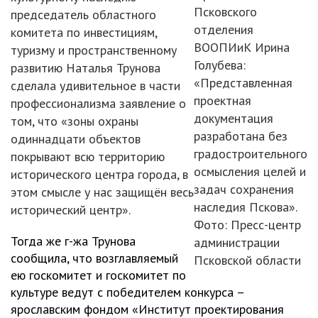
Псковского
председатель областного
отделения
комитета по инвестициям,
ВООПИиК Ирина
туризму и пространственному
Голубева:
развитию Наталья Трунова
«Представленная
сделала удивительное в части
проектная
профессионализма заявление о
документация
том, что «зоны охраны
разработана без
одиннадцати объектов
градостроительного
покрывают всю территорию
осмысления целей и
исторического центра города, в
задач сохранения
этом смысле у нас защищён весь
наследия Пскова».
исторический центр».
Фото: Пресс-центр
Тогда же г-жа Трунова
администрации
сообщила, что возглавляемый
Псковской области
ею госкомитет и госкомитет по
культуре ведут с победителем конкурса –
ярославским фондом «Институт проектирования