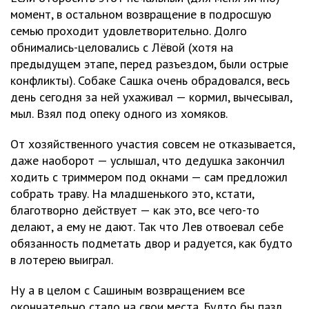
момент, в остальном возвращение в подросшую
семью проходит удовлетворительно. Долго
обнимались-целовались с Лёвой (хотя на
предыдущем этапе, перед разъездом, были острые
конфликты). Собаке Сашка очень обрадовался, весь
день сегодня за ней ухаживал — кормил, вычесывал,
мыл. Взял под опеку одного из хомяков.
От хозяйственного участия совсем не отказывается,
даже наоборот — услышал, что дедушка закончил
ходить с триммером под окнами — сам предложил
собрать траву. На младшенького это, кстати,
благотворно действует — как это, все чего-то
делают, а ему не дают. Так что Лев отвоевал себе
обязанность подметать двор и радуется, как будто
в лотерею выиграл.
Ну а в целом с Сашиным возвращением все
окончательно стало на свои места. Будто бы пазл