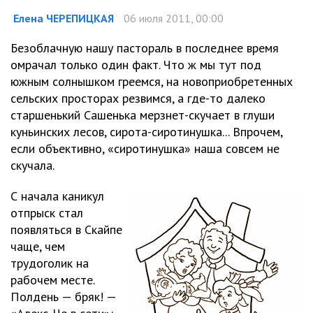
Елена ЧЕРЕПИЦКАЯ
06 июля 2011, 00:00
Безоблачную нашу пастораль в последнее время
омрачал только один факт. Что ж мы тут под
южным солнышком греемся, на новоприобретенных
сельских просторах резвимся, а где-то далеко
старшенький Сашенька мерзнет-скучает в глуши
куньинских лесов, сирота-сиротинушка... Впрочем,
если объективно, «сиротинушка» наша совсем не
скучала.
С начала каникул
отпрыск стал
появляться в Скайпе
чаще, чем
трудоголик на
рабочем месте.
Полдень — бряк! —