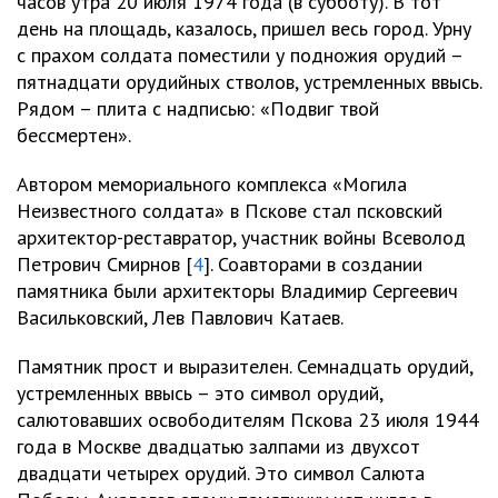
часов утра 20 июля 1974 года (в субботу). В тот
день на площадь, казалось, пришел весь город. Урну
с прахом солдата поместили у подножия орудий –
пятнадцати орудийных стволов, устремленных ввысь.
Рядом – плита с надписью: «Подвиг твой
бессмертен».
Автором мемориального комплекса «Могила
Неизвестного солдата» в Пскове стал псковский
архитектор-реставратор, участник войны Всеволод
Петрович Смирнов [
4
]. Соавторами в создании
памятника были архитекторы Владимир Сергеевич
Васильковский, Лев Павлович Катаев.
Памятник прост и выразителен. Семнадцать орудий,
устремленных ввысь – это символ орудий,
салютовавших освободителям Пскова 23 июля 1944
года в Москве двадцатью залпами из двухсот
двадцати четырех орудий. Это символ Салюта