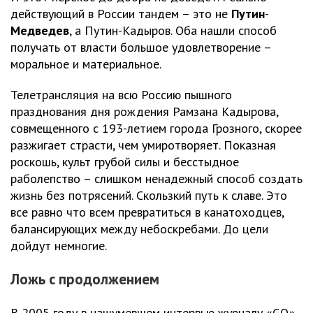
действующий в России тандем – это не
Путин
-
Медведев
, а Путин-Кадыров. Оба нашли способ
получать от власти большое удовлетворение –
моральное и материальное.
Телетрансляция на всю Россию пышного
празднования дня рождения Рамзана Кадырова,
совмещенного с 193-летием города Грозного, скорее
разжигает страсти, чем умиротворяет. Показная
роскошь, культ грубой силы и бесстыдное
раболепство – слишком ненадежный способ создать
жизнь без потрясений. Скользкий путь к славе. Это
все равно что всем превратиться в канатоходцев,
балансирующих между небоскребами. До цели
дойдут немногие.
Ложь с продолжением
В 2005 году в нашумевшем интервью журналу «GQ»