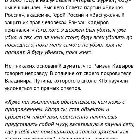
нынешний член Высшего Совета партии «Единая
Россия», академик, Герой России и «Заслуженный
защитник прав человека» Рамзан Кадыров
признался: «
Того, кого я должен был убить, я уже
убил. А тех, кто за ними стоит, буду всех убивать до
последнего, пока меня самого не убьют или не
посадят. Я буду убивать, пока жив».
Нет никаких оснований думать, что Рамзан Кадыров
говорит неправду. В отличие от своего покровителя
Владимира Путина, которого в школе КГБ научили
уклоняться от прямых ответов.
«Х
уже нет жизненных обстоятельств, чем ложь с
продолжением. Когда ты, став объектом и
субъектом такой лжи, постепенно начинаешь
представлять собой муху, залетевшую в паучьи сети,
где у тебя нет помощников, а только зрители: как
ты там дрыгаешься?.. Наша страна… слишком