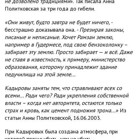
не дозволено традициями
». Так писала Анна
Политковская за три года до гибели.
«Они живут, будто завтра не будет ничего,
-
бесстрашно доказывала она
. - Презирая законы,
писаные и неписаные. Хочет Рамзан землю,
например в Гудермесе, под свою бензоколонку –
забирает эту землю. Просто забирает — и всё. Даже
не ставя в известность, к примеру, министерство
образования, которому принадлежит здание
педучилища на этой земле...
Кадыровы заняты тем, что стравливают всех со
всеми... Ради чего? Ради укрепления собственной
власти – когда нет авторитета, остаются только
страх и кровь, как цемент подножия трона...»
Из
статьи Анны Политковской, 16.06.2003.
При Кадыровых была создана атмосфера, при
которой проще убить, чем не убить.