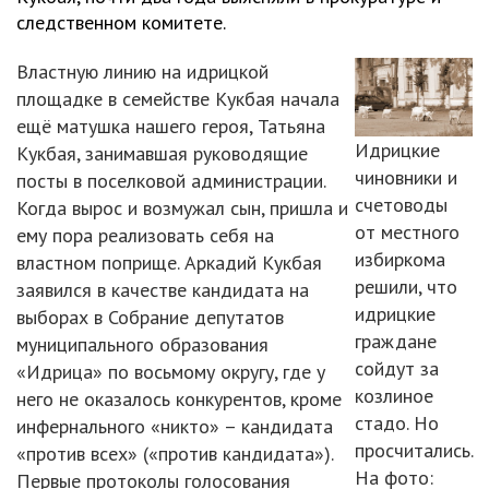
следственном комитете.
Властную линию на идрицкой
площадке в семействе Кукбая начала
ещё матушка нашего героя, Татьяна
Идрицкие
Кукбая, занимавшая руководящие
чиновники и
посты в поселковой администрации.
счетоводы
Когда вырос и возмужал сын, пришла и
от местного
ему пора реализовать себя на
избиркома
властном поприще. Аркадий Кукбая
решили, что
заявился в качестве кандидата на
идрицкие
выборах в Собрание депутатов
граждане
муниципального образования
сойдут за
«Идрица» по восьмому округу, где у
козлиное
него не оказалось конкурентов, кроме
стадо. Но
инфернального «никто» – кандидата
просчитались.
«против всех» («против кандидата»).
На фото:
Первые протоколы голосования