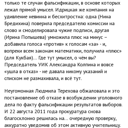
только те случаи фальсификации, в основе которых
лежал прямой умысел. Идрицкая же компания на
удивление невинна и бесхитростна: одна (Нина
Бредихина) поверила председателю комиссии на
слово и смоделировала чужие подписи, другая
(Ирина Попышева) умножила плюс на минус –
добавила голоса «против» к голосам «за» - и,
вопреки всем законам математики, получила «плюс»
(для Кукбая)… Где тут умысел, о чём вы?
Председатель УИК Александра Колпина и вовсе
«ушла в отказ» - не давала никому указаний и
списком не размахивала, и всё тут.
Неугомонная Людмила Терехова обжаловала и это
постановление об отказе в возбуждении уголовного
дела по факту фальсификации результатов выборов.
И 22 августа 2011 года прокуратура снова
благосклонно решилась на… очередную проверку,
аккуратно уведомив об этом активную учительницу.