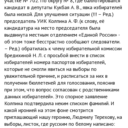
участке № 702. По округу № 8, где баллотировался
кандидат в депутаты Кукбая А. В., явка избирателей
была низкой. Для улучшения ситуации (!!! – Ред.)
председатель УИК Колпина А. Ф. (к слову, её
кандидатура на место председателя была
выдвинута местным отделением «Единой России» -
об этом тоже бесстрастно сообщают следователи.
– Ред.) обратилась к члену избирательной комиссии
Бредихиной Н. Л. с просьбой внести в список
избирателей номера паспортов избирателей,
которые не смогли явиться на выборы по
уважительной причине, и расписаться за них в
получении бюллетеней для голосования, пояснив
при этом, что вопрос согласован с родственниками
данных избирателей». Это спорное заявление
Колпина подтвердила неким списком фамилий. И
какой иронией на этом фоне смотрится
приглашающий нашу героиню, Людмилу Терехову, на
выборы, листок, где русским по белому написано: