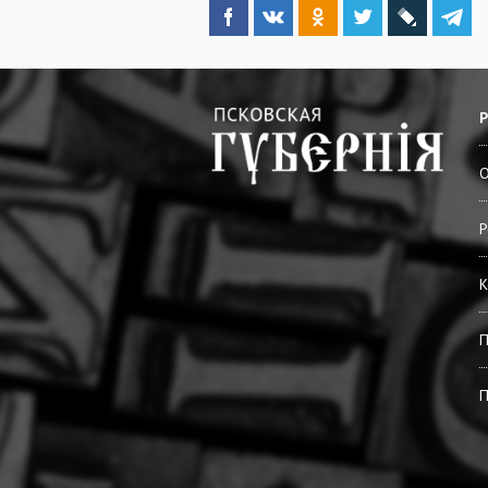
О
Р
К
П
П