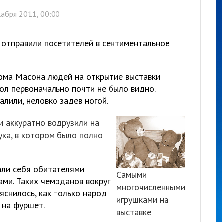
абря 2011, 00:00
а отправили посетителей в сентиментальное
ома Масона людей на открытие выставки
кол первоначально почти не было видно.
лили, неловко задев ногой.
и аккуратно водрузили на
ука, в котором было полно
али себя обитателями
Самыми
ами. Таких чемоданов вокруг
многочисленными
яснилось, как только народ
игрушками на
 на фуршет.
выставке