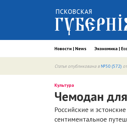
Новости | News
Экономика | Ec
Статья опубликована в
№50 (572)
от
Культура
Чемодан для
Российские и эстонские
сентиментальное путеш