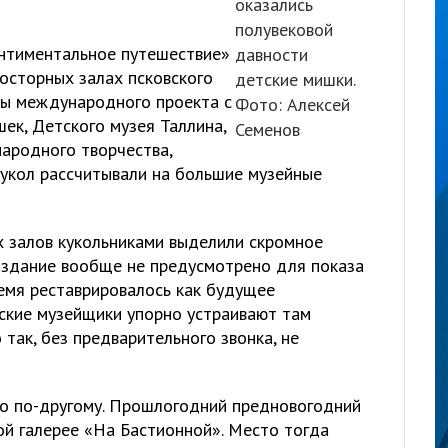
оказались
полувековой
ентиментальное путешествие»
давности
осторных залах псковского
детские мишки.
ры международного проекта с
Фото: Алексей
шек, Детского музея Таллина,
Семенов
народного творчества,
кукол рассчитывали на большие музейные
х залов кукольниками выделили скромное
 здание вообще не предусмотрено для показа
ремя реставрировалось как будущее
ские музейщики упорно устраивают там
 так, без предварительного звонка, не
ло по-другому. Прошлогодний предновогодний
ой галерее «На Бастионной». Место тогда