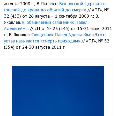
августа 2008 г.; В. Яковлев.
Век русской Церкви: от
гонений до крови до объятий до смерти
// «ПГ», №
32 (453) от 26 августа – 1 сентября 2009 г.; В.
Яковлев.
Я, обвиняемый священник Павел
Адельгейм…
// «ПГ», № 23 (545) от 15-21 июня 2011
г.; В. Яковлев.
Священник Павел Адельгейм: «Этот
устав называется «смерть приходам»
// «ПГ», № 32
(554) от 24-30 августа 2011 г.