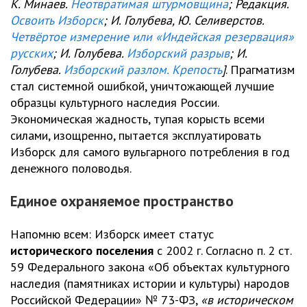
К. Минаев.
Неотвратимая штурмовщина
; Редакция.
Освоить Изборск
; И. Голубева, Ю. Селиверстов.
Четвёртое измерение или «Индейская резервация»
русских
; И. Голубева.
Изборский разрыв
; И.
Голубева.
Изборский разлом. Крепость
]
. Прагматизм
стал системной ошибкой, уничтожающей лучшие
образцы культурного наследия России.
Экономическая жадность, тупая корысть всеми
силами, изощренно, пытается эксплуатировать
Изборск для самого вульгарного потребления в год
денежного половодья.
Единое охраняемое пространство
Напомню всем: Изборск имеет статус
исторического поселения
с 2002 г. Согласно п. 2 ст.
59 Федерального закона «Об объектах культурного
наследия (памятниках истории и культуры) народов
Российской Федерации» № 73-ФЗ,
«в историческом