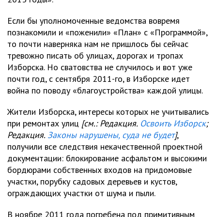
Если бы уполномоченные ведомства вовремя
познакомили и «поженили» «План» с «Программой»,
то почти наверняка нам не пришлось бы сейчас
тревожно писать об улицах, дорогах и тропах
Изборска. Но сватовства не случилось и вот уже
почти год, с сентября 2011-го, в Изборске идет
война по поводу «благоустройства» каждой улицы.
Жители Изборска, интересы которых не учитывались
при ремонтах улиц
[см.: Редакция.
Освоить Изборск
;
Редакция.
Законы нарушены, суда не будет
]
,
получили все следствия некачественной проектной
документации: блокирование асфальтом и высокими
бордюрами собственных входов на придомовые
участки, порубку садовых деревьев и кустов,
ограждающих участки от шума и пыли.
В ноябре 2011 года погребена под примитивным