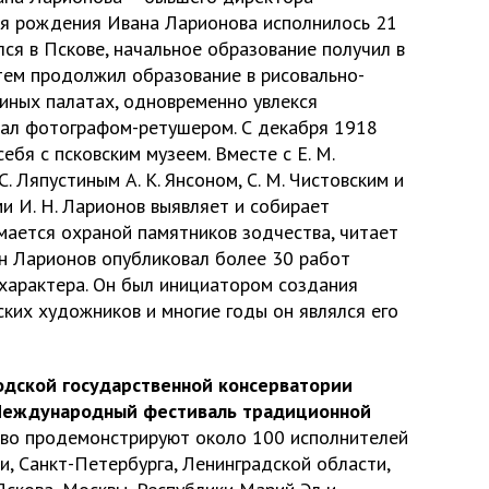
дня рождения Ивана Ларионова исполнилось 21
ся в Пскове, начальное образование получил в
тем продолжил образование в рисовально-
киных палатах, одновременно увлекся
тал фотографом-ретушером. С декабря 1918
ебя с псковским музеем. Вместе с Е. М.
 С. Ляпустиным А. К. Янсоном, С. М. Чистовским и
и И. Н. Ларионов выявляет и собирает
мается охраной памятников зодчества, читает
ан Ларионов опубликовал более 30 работ
 характера. Он был инициатором создания
ких художников и многие годы он являлся его
водской государственной консерватории
л Международный фестиваль традиционной
во продемонстрируют около 100 исполнителей
, Санкт-Петербурга, Ленинградской области,