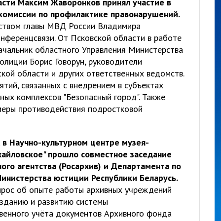
сти Максим Жаворонков принял участие в
комиссии по профилактике правонарушений.
ством главы МВД России Владимира
нференцсвязи. От Псковской области в работе
ачальник областного Управления Министерства
олиции Борис Говорун, руководители
ой области и других ответственных ведомств.
тий, связанных с внедрением в субъектах
ых комплексов "Безопасный город". Также
меры противодействия подростковой
х в Научно-культурном центре музея-
ихайловское" прошло совместное заседание
ого агентства (Росархив) и Департамента по
инистерства юстиции Республики Беларусь.
прос об опыте работы архивных учреждений
озданию и развитию системы
венного учёта документов Архивного фонда