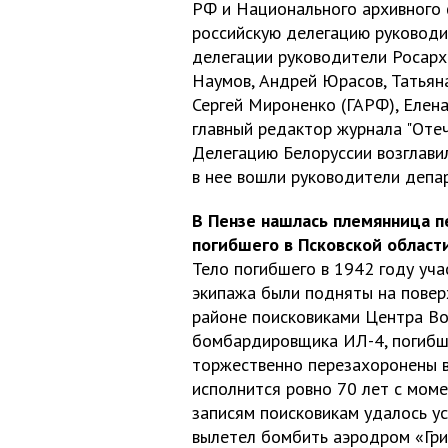
РФ и Национального архивного 
российскую делегацию руководи
делегации руководители Росарх
Наумов, Андрей Юрасов, Татьян
Сергей Мироненко (ГАРФ), Елена
главный редактор журнала "Отеч
Делегацию Белоруссии возглав
в нее вошли руководители депар
В Пензе нашлась племянница п
погибшего в Псковской област
Тело погибшего в 1942 году уча
экипажа были подняты на повер
районе поисковиками Центра Во
бомбардировщика ИЛ-4, погибши
торжественно перезахоронены в
исполнится ровно 70 лет с мом
записям поисковикам удалось ус
вылетел бомбить аэродром «Гри