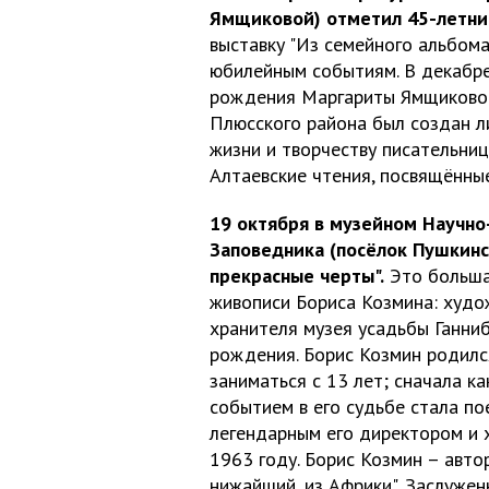
Ямщиковой) отметил 45-летни
выставку "Из семейного альбом
юбилейным событиям. В декабре
рождения Маргариты Ямщиковой (
Плюсского района был создан л
жизни и творчеству писательниц
Алтаевские чтения, посвящённые
19 октября в музейном Научно
Заповедника (посёлок Пушкинс
прекрасные черты".
Это большая
живописи Бориса Козмина: худож
хранителя музея усадьбы Ганниб
рождения. Борис Козмин родился
заниматься с 13 лет; сначала 
событием в его судьбе стала по
легендарным его директором и 
1963 году. Борис Козмин – автор
нижайший, из Африки", Заслужен