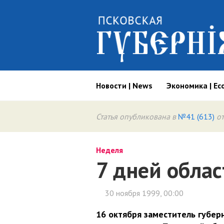
Новости | News
Экономика | Ec
Статья опубликована в
№41 (613)
от
Неделя
7 дней облас
30 ноября 1999, 00:00
16 октября заместитель губер