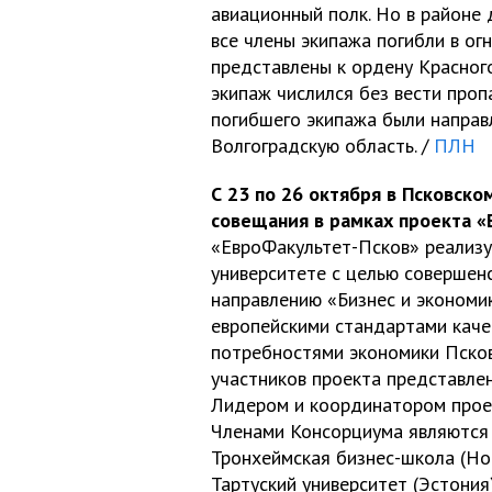
авиационный полк. Но в районе 
все члены экипажа погибли в ог
представлены к ордену Красного
экипаж числился без вести проп
погибшего экипажа были направ
Волгоградскую область. /
ПЛН
С 23 по 26 октября в Псковск
совещания в рамках проекта «
«ЕвроФакультет-Псков» реализу
университете с целью совершен
направлению «Бизнес и экономик
европейскими стандартами каче
потребностями экономики Псков
участников проекта представле
Лидером и координатором проект
Членами Консорциума являются 
Тронхеймская бизнес-школа (Нор
Тартуский университет (Эстония)