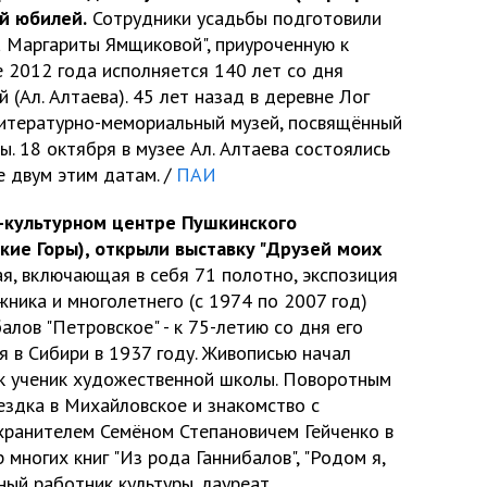
й юбилей.
Сотрудники усадьбы подготовили
а Маргариты Ямщиковой", приуроченную к
 2012 года исполняется 140 лет со дня
Ал. Алтаева). 45 лет назад в деревне Лог
итературно-мемориальный музей, посвящённый
ы. 18 октября в музее Ал. Алтаева состоялись
 двум этим датам. /
ПАИ
-культурном центре Пушкинского
кие Горы), открыли выставку "Друзей моих
, включающая в себя 71 полотно, экспозиция
ника и многолетнего (с 1974 по 2007 год)
алов "Петровское" - к 75-летию со дня его
 в Сибири в 1937 году. Живописью начал
как ученик художественной школы. Поворотным
ездка в Михайловское и знакомство с
хранителем Семёном Степановичем Гейченко в
 многих книг "Из рода Ганнибалов", "Родом я,
ный работник культуры, лауреат