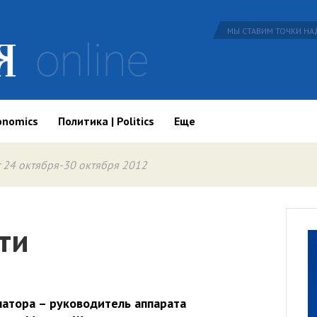
МЫ СТАВИМ ТОЧКИ НАД
onomics
Политика | Politics
Еще
 24 октября-30 октября 2012
ти
натора – руководитель аппарата