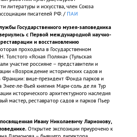
ти литературы и искусства, член Союза
ссоциации писателей РФ. /
ПАИ
лужбы Государственного музея-заповедника
 вернулись с Первой международной научно-
 реставрации и восстановлению
 которая проходила в Государственном
Н. Толстого «Ясная Поляна» (Тульская
али участие россияне – представители и
ации «Возрождение исторических садов и
з Франции: вице-президент Фонда парков и
 Энее-ле-Вьей княгиня Мари-соль де ля Тур
рации исторического архитектурного наследия
ый мастер, реставратор садов и парков Пьер
 посвященная Ивану Николаевичу Ларионову,
поведнике.
Открытие экспозиции приурочено к
ана Ларионова – бывшего директора