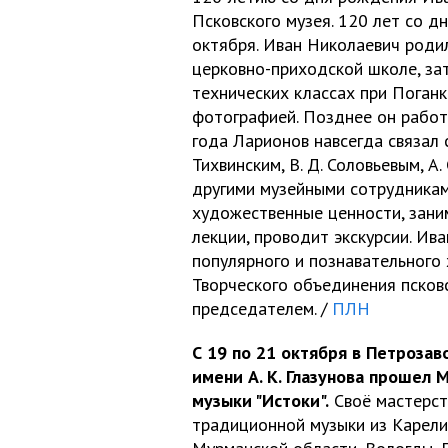
Псковского музея. 120 лет со 
октября. Иван Николаевич родил
церковно-приходской школе, за
технических классах при Поган
фотографией. Позднее он рабо
года Ларионов навсегда связал с
Тихвинским, В. Д. Соловьевым, А.
другими музейными сотрудникам
художественные ценности, зани
лекции, проводит экскурсии. Ив
популярного и познавательного
Творческого объединения псковс
председателем. /
ПЛН
С 19 по 21 октября в Петроза
имени А. К. Глазунова проше
музыки "Истоки".
Своё мастерст
традиционной музыки из Карелии