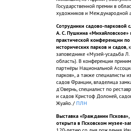
Государственной премии в облас
художников и Международной а
Сотрудники садово-парковой с
А. С. Пушкина «Михайловское»
практической конференции по
исторических парков и садов
,
заповеднике «Музей-усадьба Л. 
область). В конференции приним
партнёры Национальной Ассоци
парков», а также специалисты и
садов Франции, владелица замка
д’Овернь, специалист по рестав
и садов Кристоф Долоней, садов
Жуайо. /
ПЛН
Выставка «Гражданин Пскова»,
открыта в Псковском музее-за
120-летию со дня рождения Ив