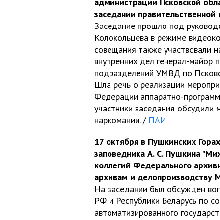
администрации Псковской обла
заседании правительственной 
Заседание прошло под руковод
Колокольцева в режиме видеоко
совещания также участвовали н
внутренних дел генерал-майор п
подразделений УМВД по Псковск
Шла речь о реализации мероприя
Федерации аппаратно-программн
участники заседания обсудили 
наркомании. /
ПАИ
17 октября в Пушкинских Гора
заповедника А. С. Пушкина "М
коллегий Федерального архивн
архивам и делопроизводству М
На заседании был обсужден во
РФ и Республики Беларусь по с
автоматизированного государст