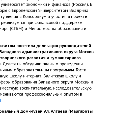
университет экономики и финансов (Россия). В
оры с Европейским Университетом Виадрина
ступления в Консорциум и участия в проекте
 реализуется при финансовой поддержке
 моря (СГБМ) и Министерства образования и
визитом посетила делегация руководителей
Западного административного округа Москвы
 творческого развития и гуманитарного
л.
Делегаты обсудили планы о проведении
личным образовательным программам. Гости
ную школу-интернат, Залитскую школу и
сферы образования Западного округа Москвы и
вместную воспитательную, исследовательскую
бмениваются профессиональным опытом в
И
риальный дом-музей Ал. Алтаева (Маргариты