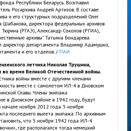
фонда Республики Беларусь. Возглавил
тель Росархива Андрей Артизов. В составе
ива и его структурных подразделений Олег
а Шабанова, директора федеральных архивов
 Тюрина (РГАЭ), Александр Соколов (РГИА),
ественные архивы" Татьяна Бондарева.
ил директор департамента Владимир Адамушко,
тамента и его отделов. /
ПАИ
ензенского летчика Николая Трушина,
и во время Великой Отечественной войны.
стника войны вместе с другими членами
хность вместе с самолетом ИЛ-4 в Дновском
инской Славы. Члены экипажа
е в Дновском районе в 1942 году, будут
 начале ноября 2012 года. 5 ноября
ента последнего вылета экипажа. По архивным
тановить, что 5 ноября 1942 года ИЛ-4
вочки», где располагался тогда немецкий