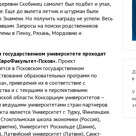
деревни Скобинец самолет был подбит и упал,
не. Еще до вылета летчик и штурман были
 Знамени. Но получить награду не успели. Весь
авшим. Запросы на поиски родственников
лены в Пензу, Рязань, Мордовию и
ом государственном университете проходят
ЕвроФакультет-Псков».
Проект
ется в Псковском государственном
Д
ствования образовательных программ по
в
а», приведения их в соответствие с
ства и с текущими и перспективными
У
ской области. Консорциум университетов –
н
н ведущими университетами стран-партнеров.
э
а является Университет г. Турку, Финляндия.
Стокгольмская школа экономики (Россия),
вегия), Университет Роскильде (Дания),
, Латвийский университет (Латвия), Санкт-