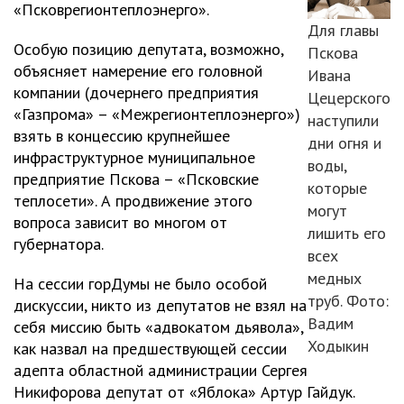
«Псковрегионтеплоэнерго».
Для главы
Особую позицию депутата, возможно,
Пскова
объясняет намерение его головной
Ивана
компании (дочернего предприятия
Цецерского
«Газпрома» – «Межрегионтеплоэнерго»)
наступили
взять в концессию крупнейшее
дни огня и
инфраструктурное муниципальное
воды,
предприятие Пскова – «Псковские
которые
теплосети». А продвижение этого
могут
вопроса зависит во многом от
лишить его
губернатора.
всех
медных
На сессии горДумы не было особой
труб. Фото:
дискуссии, никто из депутатов не взял на
Вадим
себя миссию быть «адвокатом дьявола»,
Ходыкин
как назвал на предшествующей сессии
адепта областной администрации Сергея
Никифорова депутат от «Яблока» Артур Гайдук.