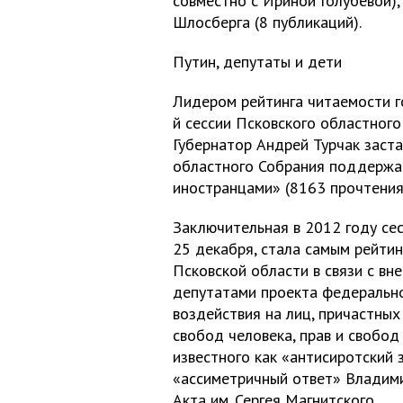
совместно с Ириной Голубевой),
Шлосберга (8 публикаций).
Путин, депутаты и дети
Лидером рейтинга читаемости г
й сессии Псковского областного
Губернатор Андрей Турчак заст
областного Собрания поддержат
иностранцами» (8163 прочтения,
Заключительная в 2012 году се
25 декабря, стала самым рейти
Псковской области в связи с вн
депутатами проекта федерально
воздействия на лиц, причастны
свобод человека, прав и свобо
известного как «антисиротский з
«ассиметричный ответ» Владими
Акта им. Сергея Магнитского.