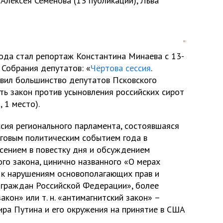
 Алексея Семёнова (13 публикаций), Льва
ода стал репортаж Константина Минаева с 13-
 Собрания депутатов: «
Чёртова сессия
.
авил большинство депутатов Псковского
ь закон против усыновления российских сирот
 1 место).
ссия регионального парламента, состоявшаяся
нговым политическим событием года в
есением в повестку дня и обсуждением
го закона, цинично названного «О мерах
х к нарушениям основополагающих прав и
д граждан Российской Федерации», более
акон» или т. н. «антимагнитский закон» –
ра Путина и его окружения на принятие в США