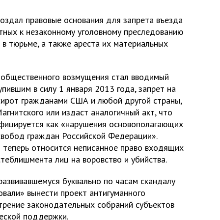
создал правовые основания для запрета въезда
тных к незаконному уголовному преследованию
и в тюрьме, а также ареста их материальных
 общественного возмущения стал вводимый
пившим в силу 1 января 2013 года, запрет на
сирот гражданами США и любой другой страны,
агнитского или издаст аналогичный акт, что
ифицируется как «нарушения основополагающих
 свобод граждан Российской Федерации».
м теперь относится неписанное право входящих
стеблишмента лиц на воровство и убийства.
развивавшемуся буквально по часам скандалу
вали» вынести проект антигуманного
трение законодательных собраний субъектов
еской поддержки.