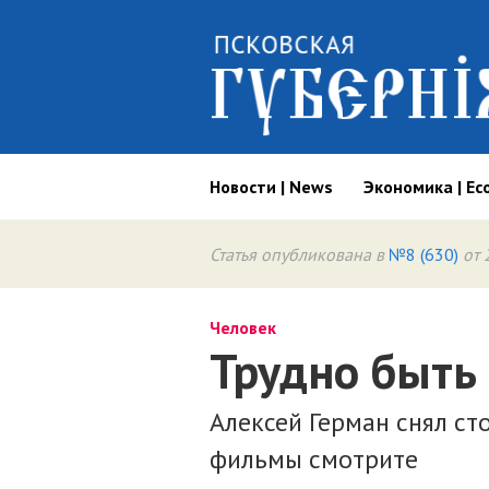
Новости | News
Экономика | Ec
Статья опубликована в
№8 (630)
от 
Человек
Трудно быть
Алексей Герман снял ст
фильмы смотрите