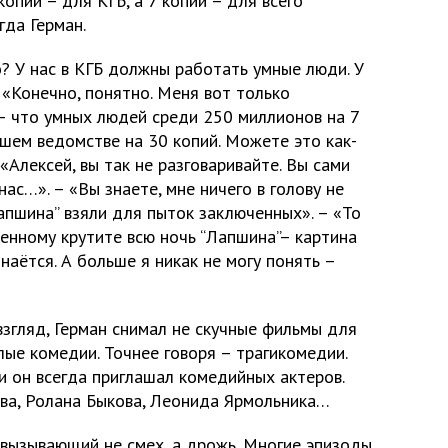
копий – для КГБ, а 7 копий – для всего
гда Герман.
о? У нас в КГБ должны работать умные люди. У
 «Конечно, понятно. Меня вот только
 что умных людей среди 250 миллионов на 7
ашем ведомстве на 30 копий. Можете это как-
«Алексей, вы так не разговаривайте. Вы сами
нас…». – «Вы знаете, мне ничего в голову не
Лапшина” взяли для пыток заключенных». – «То
юченному крутите всю ночь “Лапшина”– картина
знаётся. А больше я никак не могу понять –
 взгляд, Герман снимал не скучные фильмы для
лые комедии. Точнее говоря – трагикомедии.
и он всегда приглашал комедийных актеров.
ва, Ролана Быкова, Леонида Ярмольника…
 вызывающий не смех, а дрожь. Многие эпизоды