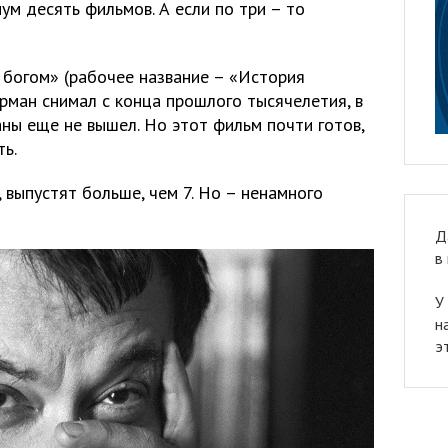
ум десять фильмов. А если по три – то
богом» (рабочее название – «История
ерман снимал с конца прошлого тысячелетия, в
ны еще не вышел. Но этот фильм почти готов,
ть.
, выпустят больше, чем 7. Но – ненамного
Д
в
У
н
э