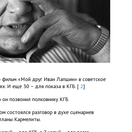
то фильм «Мой друг Иван Лапшин» в советское
ях. И еще 30 – для показа в КГБ. [
2
]
о он позвонил полковнику КГБ.
м состоялся разговор в духе сценариев
етланы Кармелиты.