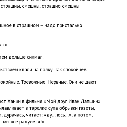
и страшны, смешны, страшно смешны
шное в страшном – надо пристально
лся.
тем дольше снимал.
ьствием клали на полку. Так спокойнее.
окойные. Тревожные. Нервные. Они не дают
ист Ханин в фильме «Мой друг Иван Лапшин»
лавливает в тарелке супа обрывки газеты,
, дурачась, читает: «ду… юсь…», а потом,
… мы все радуемся!»