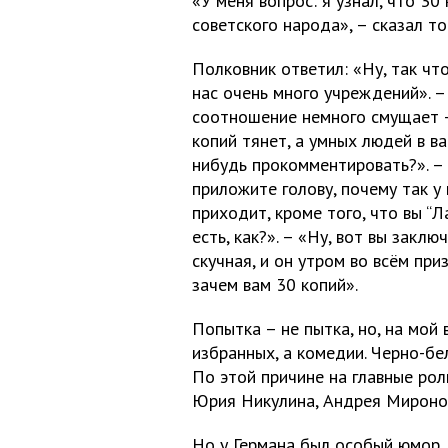
«У меня вопрос: я узнал, что 30 
советского народа», – сказал то
Полковник ответил: «Ну, так чт
нас очень много учреждений». –
соотношение немного смущает –
копий тянет, а умных людей в в
нибудь прокомментировать?». – 
приложите голову, почему так у 
приходит, кроме того, что вы “
есть, как?». – «Ну, вот вы закл
скучная, и он утром во всём при
зачем вам 30 копий».
Попытка – не пытка, но, на мой
избранных, а комедии. Черно-бе
По этой причине на главные рол
Юрия Никулина, Андрея Мироно
Но у Германа был особый юмор,