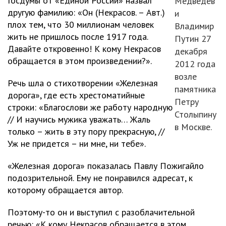
Госдумы от «Единой России» назвал
Медведев
другую фамилию: «Он (Некрасов. – Авт.)
и
плох тем, что 30 миллионам человек
Владимир
жить не пришлось после 1917 года.
Путин 27
Давайте откровенно! К кому Некрасов
декабря
обращается в этом произведении?».
2012 года
возле
Речь шла о стихотворении «Железная
памятника
дорога», где есть хрестоматийные
Петру
строки: «Благослови же работу народную
Столыпину
// И научись мужика уважать… Жаль
в Москве.
только – жить в эту пору прекрасную, //
Уж не придется – ни мне, ни тебе».
«Железная дорога» показалась Павлу Пожигайло
подозрительной. Ему не понравился адресат, к
которому обращается автор.
Поэтому-то он и выступил с разоблачительной
речью: «К кому Некрасов обращается в этом