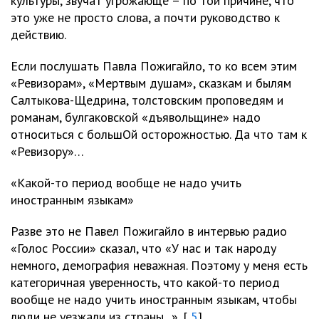
культуры, звучат угрожающе – по той причине, что
это уже не просто слова, а почти руководство к
действию.
Если послушать Павла Пожигайло, то ко всем этим
«Ревизорам», «Мертвым душам», сказкам и былям
Салтыкова-Щедрина, толстовским проповедям и
романам, булгаковской «дъявольщине» надо
относиться с большОй осторожностью. Да что там к
«Ревизору»…
«Какой-то период вообще не надо учить
иностранным языкам»
Разве это не Павел Пожигайло в интервью радио
«Голос России» сказал, что «У нас и так народу
немного, демография неважная. Поэтому у меня есть
категоричная уверенность, что какой-то период
вообще не надо учить иностранным языкам, чтобы
люди не уезжали из страны...». [
5
]