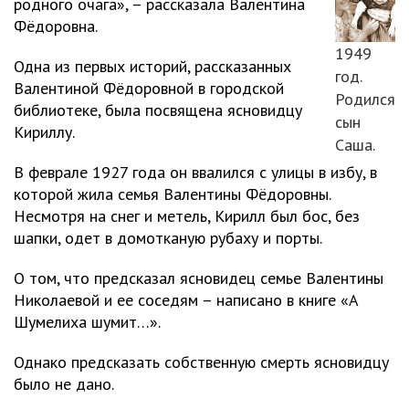
родного очага», – рассказала Валентина
Фёдоровна.
1949
Одна из первых историй, рассказанных
год.
Валентиной Фёдоровной в городской
Родился
библиотеке, была посвящена ясновидцу
сын
Кириллу.
Саша.
В феврале 1927 года он ввалился с улицы в избу, в
которой жила семья Валентины Фёдоровны.
Несмотря на снег и метель, Кирилл был бос, без
шапки, одет в домотканую рубаху и порты.
О том, что предсказал ясновидец семье Валентины
Николаевой и ее соседям – написано в книге «А
Шумелиха шумит…».
Однако предсказать собственную смерть ясновидцу
было не дано.