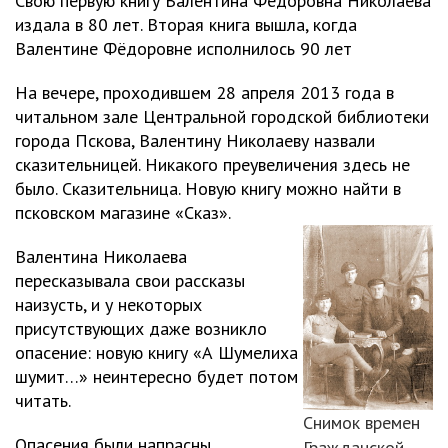
Свою первую книгу Валентина Фёдоровна Николаева
издала в 80 лет. Вторая книга вышла, когда
Валентине Фёдоровне исполнилось 90 лет
На вечере, проходившем 28 апреля 2013 года в
читальном зале Центральной городской библиотеки
города Пскова, Валентину Николаеву назвали
сказительницей. Никакого преувеличения здесь не
было. Сказительница. Новую книгу можно найти в
псковском магазине «Сказ».
Валентина Николаева
пересказывала свои рассказы
наизусть, и у некоторых
присутствующих даже возникло
опасение: новую книгу «А Шумелиха
шумит…» неинтересно будет потом
читать.
Снимок времен
Опасения были напрасны.
Гражданской