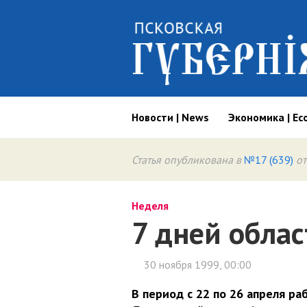
Новости | News
Экономика | Ec
Статья опубликована в
№17 (639)
от
Неделя
7 дней облас
30 ноября 1999, 00:00
В период с 22 по 26 апреля ра