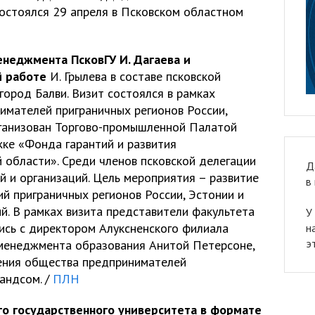
остоялся 29 апреля в Псковском областном
енеджмента ПсковГУ И. Дагаева и
й работе
И. Грылева в составе псковской
город Балви. Визит состоялся в рамках
имателей приграничных регионов России,
рганизован Торгово-промышленной Палатой
ке «Фонда гарантий и развития
 области». Среди членов псковской делегации
Д
й и организаций. Цель мероприятия – развитие
в
й приграничных регионов России, Эстонии и
й. В рамках визита представители факультета
У
сь с директором Алуксненского филиала
н
э
 менеджмента образования Анитой Петерсоне,
ления общества предпринимателей
андсом. /
ПЛН
ого государственного университета в формате