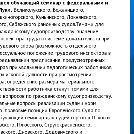
рошел обучающий семинар с федеральными и
Луки,
Великолукского, Бежаницкого,
киногорского, Куньинского, Локнянского,
ого, Себежского районных судов.Темами для
ражданскому судопроизводству: значение
нспектора труда в системе доказательств при
удового спора (возможность отдельного
ессуальное положение трудового инспектора в
предъявлении предписания, предусмотренных
рав при увольнении педагогических работников
росы исковой давности при рассмотрении
ра, определение размера материального
ственности работника станут темами для
е вопросов по гражданскому судопроизводству.
уальные вопросы реализации судами норм
о: правовые позиции Европейского Суда по
обучающий семинар для судей городов Псков и
вского, Плюсского, Стругокрасненского,
вского, Дновского, Дедовичского и