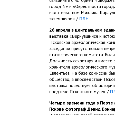
связанные с историей Новоржева
город N» и «Окрестности город
издательством Михаила Карауло
экземпляров. /
ПЛН
26 апреля в центральном здан
выставка
«Вернувшийся к истока
Псковская археологическая коми
заседании присутствовали непр
статистического комитета. Был
Должность секретаря и вместе 
хранителя археологического муз
Евлентьев. На базе комиссии б
общество, а впоследствии Пско
выставка повествует об истории
предтече Псковского музея. /
П
Четыре времени года в Перте 
Пскове фотограф Дэвид Бонна