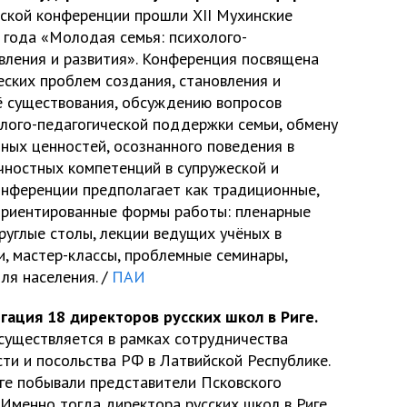
ской конференции прошли XII Мухинские
 года «Молодая семья: психолого-
вления и развития». Конференция посвящена
ских проблем создания, становления и
её существования, обсуждению вопросов
олого-педагогической поддержки семьи, обмену
ых ценностей, осознанного поведения в
ностных компетенций в супружеской и
онференции предполагает как традиционные,
-ориентированные формы работы: пленарные
круглые столы, лекции ведущих учёных в
и, мастер-классы, проблемные семинары,
ля населения. /
ПАИ
гация 18 директоров русских школ в Риге.
существляется в рамках сотрудничества
ти и посольства РФ в Латвийской Республике.
иге побывали представители Псковского
 Именно тогда директора русских школ в Риге