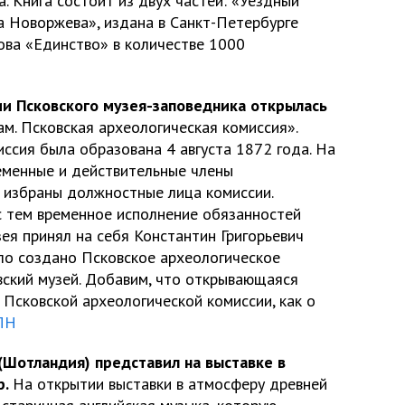
. Книга состоит из двух частей: «Уездный
а Новоржева», издана в Санкт-Петербурге
ва «Единство» в количестве 1000
ии Псковского музея-заповедника открылась
м. Псковская археологическая комиссия».
ссия была образована 4 августа 1872 года. На
еменные и действительные члены
и избраны должностные лица комиссии.
с тем временное исполнение обязанностей
ея принял на себя Константин Григорьевич
ыло создано Псковское археологическое
вский музей. Добавим, что открывающаяся
 Псковской археологической комиссии, как о
ЛН
(Шотландия) представил на выставке в
р.
На открытии выставки в атмосферу древней