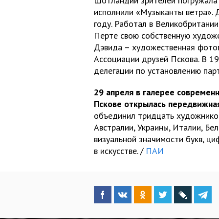
Шотландии зрителей погружала 
исполнили «Музыканты ветра». 
году. Работал в Великобритании 
Перте свою собственную художе
Дэвида – художественная фотог
Ассоциации друзей Пскова. В 19
делегации по установлению парт
29 апреля в галерее современ
Пскове открылась передвижная
объединил тридцать художников
Австралии, Украины, Италии, Бел
визуальной значимости букв, ци
в искусстве. /
ПАИ