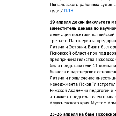
Пыталовского районных судов с
суде. /
ПЛН
19 апреля декан факультета м
заместитель декана по научно
делегации посетили латвийский 
третьего Партнериата предприн
Латвии и Эстонии. Визит был о
Псковской области при поддерж
предпринимательства Псковской
были представители 11 компани
бизнеса и партнерских отношени
Латвии и привлечение инвестици
менеджмента ПсковГУ встретили
Рижской Академии педагогии и
а также с председателем прав
Алуксненского края Мустом Арм
25-26 апреля на базе Псковск