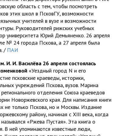
овскую область с тем, чтобы посмотреть
ков этих школ в ПсковГУ, возможности
язычных учителей в вузе и возможности
нтуры. Руководителей рижских учебных
тор университета Юрий Демьяненко. 26 апреля
ле № 24 города Пскова, а 27 апреля была
. /
ПАИ
. И. И. Василёва 26 апреля состоялась
хоменковой
«Уездный город N и его
стие псковские краеведы, историки,
ьных учреждений Пскова, вузов. Марина
 регионального отделения Союза краеведов
ории Новоржевского края. Для написания книги
х не только Пскова, но и Москвы. Издание
ржевскому району, начиная с XIII века, когда
 назывался «Ржева Пустая». Эта книга о
я. В ней упоминаются известные люди,