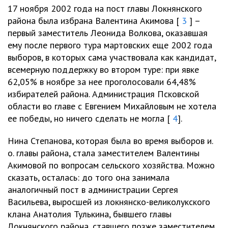
17 ноября 2002 года на пост главы Локнянского
района была избрана Валентина Акимова [
3
] –
первый заместитель Леонида Волкова, оказавшая
ему после первого тура мартовских еще 2002 года
выборов, в которых сама участвовала как кандидат,
всемерную поддержку во втором туре: при явке
62,05% в ноябре за нее проголосовали 64,48%
избирателей района. Администрация Псковской
области во главе с Евгением Михайловым не хотела
ее победы, но ничего сделать не могла [
4
].
Нина Степанова, которая была во время выборов и.
о. главы района, стала заместителем Валентины
Акимовой по вопросам сельского хозяйства. Можно
сказать, осталась: до того она занимала
аналогичный пост в администрации Сергея
Васильева, выросшей из локнянско-великолукского
клана Анатолия Тулькина, бывшего главы
Локнянского района, ставшего позже заместителем