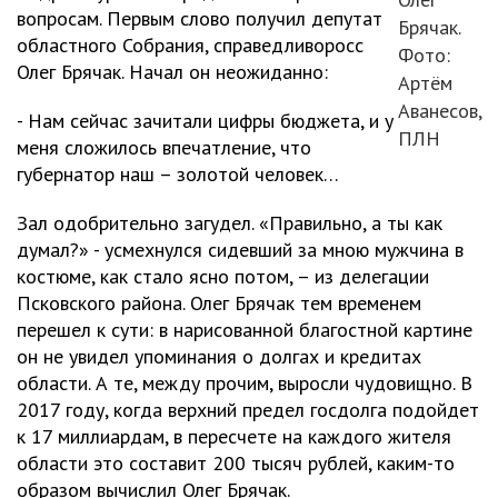
вопросам. Первым слово получил депутат
Брячак.
областного Собрания, справедливоросс
Фото:
Олег Брячак. Начал он неожиданно:
Артём
Аванесов,
- Нам сейчас зачитали цифры бюджета, и у
ПЛН
меня сложилось впечатление, что
губернатор наш – золотой человек…
Зал одобрительно загудел. «Правильно, а ты как
думал?» - усмехнулся сидевший за мною мужчина в
костюме, как стало ясно потом, – из делегации
Псковского района. Олег Брячак тем временем
перешел к сути: в нарисованной благостной картине
он не увидел упоминания о долгах и кредитах
области. А те, между прочим, выросли чудовищно. В
2017 году, когда верхний предел госдолга подойдет
к 17 миллиардам, в пересчете на каждого жителя
области это составит 200 тысяч рублей, каким-то
образом вычислил Олег Брячак.