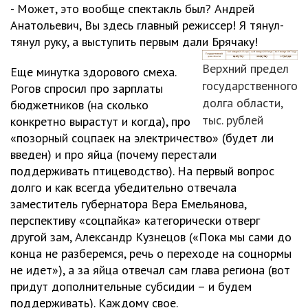
- Может, это вообще спектакль был? Андрей
Анатольевич, Вы здесь главный режиссер! Я тянул-
тянул руку, а выступить первым дали Брячаку!
Верхний предел
Еще минутка здорового смеха.
государственного
Рогов спросил про зарплаты
долга области,
бюджетников (на сколько
тыс. рублей
конкретно вырастут и когда), про
«позорный соцпаек на электричество» (будет ли
введен) и про яйца (почему перестали
поддерживать птицеводство). На первый вопрос
долго и как всегда убедительно отвечала
заместитель губернатора Вера Емельянова,
перспективу «соцпайка» категорически отверг
другой зам, Александр Кузнецов («Пока мы сами до
конца не разберемся, речь о переходе на соцнормы
не идет»), а за яйца отвечал сам глава региона (вот
придут дополнительные субсидии – и будем
поддерживать). Каждому свое.