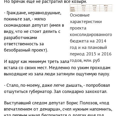
Но Брячак еще не растратил все козыри.
- Граждане, неравнодушные,
Основные
покиньте зал, - мягко
характеристики
скомандовал депутат (имея в
проекта
виду, что не стоит делить с
консолидированного
разработчиками
бюджета на 2014
ответственность за
год и на плановый
безобразный проект).
период 2015 и 2016
годов, млн. руб
И вдруг как минимум треть зала
встала со своих мест. Медленно по узким проходам
выходящие из зала люди затянули ощутимую паузу.
- Стало, по-моему, даже легче дышать, - попробовал
отшутиться губернатор. Зал солидарно захохотал.
Выступавший следом депутат Борис Полозов, «под
впечатлением от демарша», счел нужным напомнить,
что первым начал беспокоится о долгах еще год