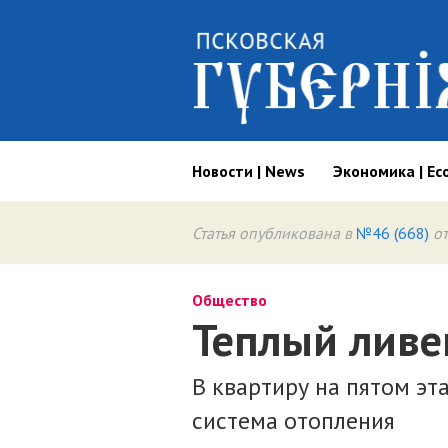
Новости | News
Экономика | Ec
Статья опубликована в
№46 (668)
от
Общество
Теплый ливе
В квартиру на пятом эт
система отопления