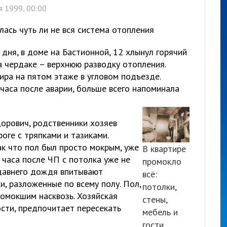
 1999, 00:00
лась чуть ли не вся система отопления
 дня, в доме на Бастионной, 12 хлынул горячий
а чердаке – верхнюю разводку отопления.
ира на пятом этаже в угловом подъезде.
часа после аварии, больше всего напоминала
дорович, родственники хозяев
оге с тряпками и тазиками.
ак что пол был просто мокрым, уже
В квартире
 часа после ЧП с потолка уже не
промокло
едавнего дождя впитывают
всё:
и, разложенные по всему полу. Пол,
потолки,
ромокшим насквозь. Хозяйская
стены,
ости, предпочитает пересекать
мебель и
гости.