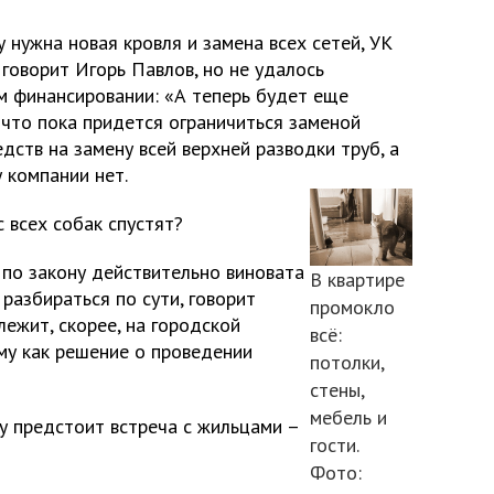
 нужна новая кровля и замена всех сетей, УК
 говорит Игорь Павлов, но не удалось
м финансировании: «А теперь будет еще
 что пока придется ограничиться заменой
дств на замену всей верхней разводки труб, а
у компании нет.
с всех собак спустят?
, по закону действительно виновата
В квартире
разбираться по сути, говорит
промокло
лежит, скорее, на городской
всё:
му как решение о проведении
потолки,
стены,
мебель и
у предстоит встреча с жильцами –
гости.
Фото: