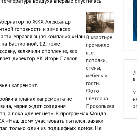
ь температура воздуха впервые опустилась
-губернатор по ЖКХ Александр
тной готовности к зиме всех
ласти. Управляющая компания «Наш
В квартире
на Бастионной, 12, тоже
промокло
ссовку, включили отопление, все
всё:
вает директор УК Игорь Павлов.
потолки,
стены,
Д
мебель и
в
гости.
ужен капремонт.
Фото:
У
Светлана
ойки в планах капремонта не
н
овича, мэрия ждет создания
Прокопьева
э
а, а пока «денег нет». В программах Фонда
Х «Наш дом» участвовать пытался, заявки
опал только один из подшефных домов. Не