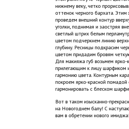
нижнему веку, четко прорисовыва
оттенок черного бархата. Этим 
проведем внешний контур вверху
уголки, поднимая и заостряя вн
светлый штрих белым перламутр
цветом подчеркнем линию верхне
глубину. Ресницы подкрасим чер
цветом придадим бровям четкую
Для макияжа губ возьмем ярко-
прилегающим к лицу шарфиком и
гармонию цвета. Контурным кар
покроем ярко-красной помадой 
гармонировать с блеском шарфи
Вот в таком изысканно-прекрас
на Новогоднем балу! С наступа
вам в обретении нового имиджа!