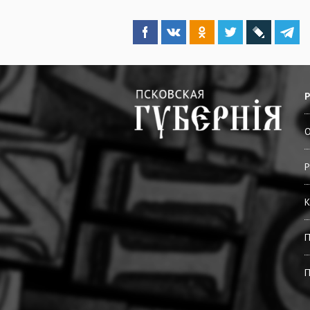
О
Р
К
П
П