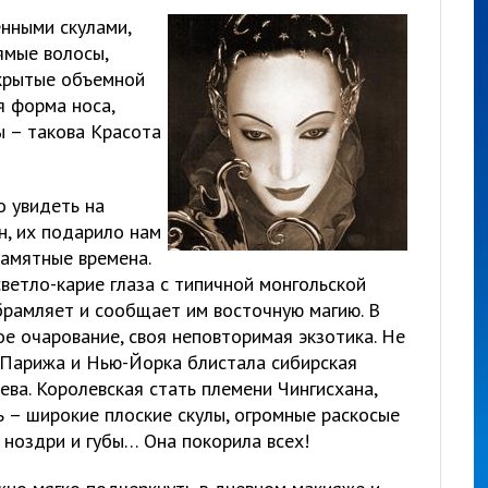
нными скулами,
ямые волосы,
икрытые объемной
я форма носа,
ы – такова Красота
 увидеть на
н, их подарило нам
памятные времена.
светло-карие глаза с типичной монгольской
брамляет и сообщает им восточную магию. В
е очарование, своя неповторимая экзотика. Не
 Парижа и Нью-Йорка блистала сибирская
ева. Королевская стать племени Чингисхана,
ь – широкие плоские скулы, огромные раскосые
е ноздри и губы… Она покорила всех!