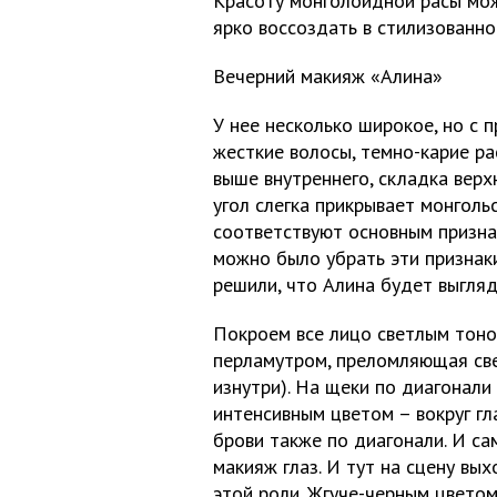
Красоту монголоидной расы мож
ярко воссоздать в стилизованно
Вечерний макияж «Алина»
У нее несколько широкое, но с 
жесткие волосы, темно-карие ра
выше внутреннего, складка верх
угол слегка прикрывает монгольс
соответствуют основным призна
можно было убрать эти признаки
решили, что Алина будет выгляд
Покроем все лицо светлым тоно
перламутром, преломляющая све
изнутри). На щеки по диагонали
интенсивным цветом – вокруг гл
брови также по диагонали. И с
макияж глаз. И тут на сцену вы
этой роли. Жгуче-черным цветом