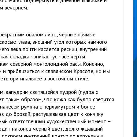
но мягко подчеркнуть в дневном макияже и
м вечернем.
прекрасным овалом лицо, черные прямые
скосые глаза, внешний угол которых намного
него века почти касается ресниц, внутренний
кая складка - эпикантус - все черты
кам северной монголоидной расы. Конечно,
 и приблизиться к славянской Красоте, но мы
еть оригинальнее в восточном стиле.
м, запудрим светящейся пудрой (пудра с
т таким образом, что кожа как будто светится
 нанесем румяна с перламутром и более
аз до бровей, растушевывая цвет к кончику
амый ответственный художественный момент –
ходит наконец черный цвет, долго ждавший
 покроем внутренний контур по верхнему и