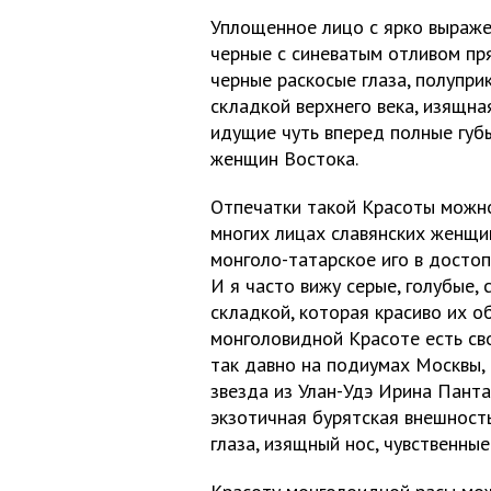
Уплощенное лицо с ярко выраже
черные с синеватым отливом пр
черные раскосые глаза, полупр
складкой верхнего века, изящна
идущие чуть вперед полные губ
женщин Востока.
Отпечатки такой Красоты можно
многих лицах славянских женщи
монголо-татарское иго в досто
И я часто вижу серые, голубые, 
складкой, которая красиво их о
монголовидной Красоте есть сво
так давно на подиумах Москвы,
звезда из Улан-Удэ Ирина Панта
экзотичная бурятская внешност
глаза, изящный нос, чувственны