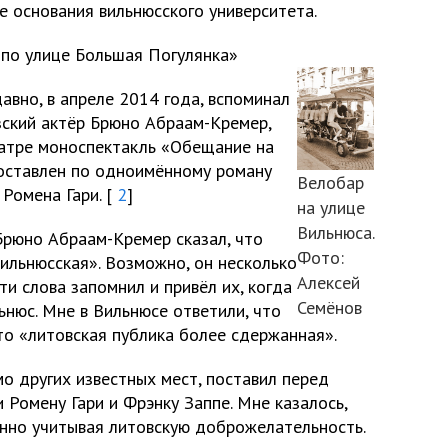
е основания вильнюсского университета.
 по улице Большая Погулянка»
авно, в апреле 2014 года, вспоминал
ский актёр Брюно Абраам-Кремер,
еатре моноспектакль «Обещание на
оставлен по одноимённому роману
Велобар
Ромена Гари. [
2
]
на улице
Вильнюса.
Брюно Абраам-Кремер сказал, что
Фото:
вильнюсская». Возможно, он несколько
Алексей
эти слова запомнил и привёл их, когда
Семёнов
ьнюс. Мне в Вильнюсе ответили, что
то «литовская публика более сдержанная».
мо других известных мест, поставил перед
 Ромену Гари и Фрэнку Заппе. Мне казалось,
енно учитывая литовскую доброжелательность.