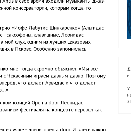
ы Antis в своё время входили музыканты джаз-
енной консерватории, которым когда-то
 трио «Иофе-Лабутис-Шинкаренко» (Альгидас
с - саксофоны, клавишные, Леонидас
на мой слух, одним из лучших джазовых
вших в Пскове. Особенно запомнилась
нко мне тогда скромно объяснил: «Мы все
Д
и с Чекасиным играем давным-давно. Поэтому
в
 вперёд, что делает Арвидас и что делает
У
го…»
н
э
х композиций Open a door Леонидас
званием фестиваля на концерте перевёл как
 ещё лучше - дверь, open a door. И здесь важно