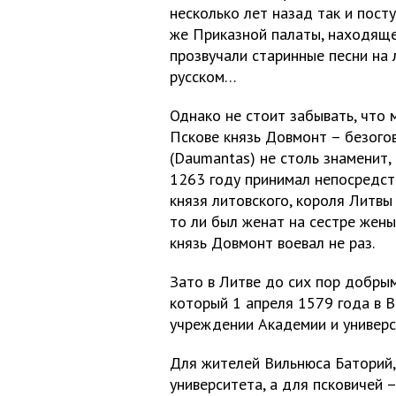
несколько лет назад так и пост
же Приказной палаты, находяще
прозвучали старинные песни на 
русском…
Однако не стоит забывать, что м
Пскове князь Довмонт – безого
(Daumantas) не столь знаменит, а
1263 году принимал непосредств
князя литовского, короля Литвы
то ли был женат на сестре жен
князь Довмонт воевал не раз.
Зато в Литве до сих пор добры
который 1 апреля 1579 года в 
учреждении Академии и универс
Для жителей Вильнюса Баторий,
университета, а для псковичей 