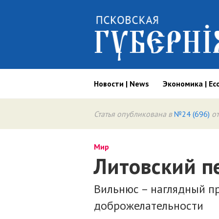
Новости | News
Экономика | Ec
Статья опубликована в
№24 (696)
от
Мир
Литовский п
Вильнюс – наглядный п
доброжелательности