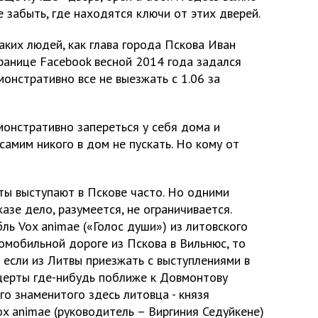
 забыть, где находятся ключи от этих дверей.
таких людей, как глава города Пскова Иван
ранице Facebook весной 2014 года задался
онстративно все не выезжать с 1.06 за
монстративно запереться у себя дома и
самим никого в дом не пускать. Но кому от
ты выступают в Пскове часто. Но одними
зе дело, разумеется, не ограничивается.
ль Vox animae («Голос души») из литовского
томобильной дороге из Пскова в Вильнюс, то
 если из Литвы приезжать с выступлениями в
нцерты где-нибудь поближе к Довмонтову
го знаменитого здесь литовца - князя
x animae (руководитель – Виргиния Седуйкене)