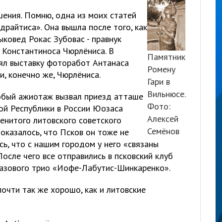
шения. Помню, одна из моих статей
райтиса». Она вышла после того, как
ыковед Рокас Зубовас - правнук
 Константиноса Чюрлёниса. В
Памятник
ял выставку фоторабот Антанаса
Ромену
и, конечно же, Чюрлёниса.
Гари в
Вильнюсе.
собый ажиотаж вызвал приезд атташе
Фото:
кой Республики в России Юозаса
Алексей
енитого литовского советского
Семёнов
 оказалось, что Псков он тоже не
ь, что с нашим городом у него «связаны
осле чего все отправились в псковский клуб
жазового трио «Иофе-Лабутис-Шинкаренко».
почти так же хорошо, как и литовские