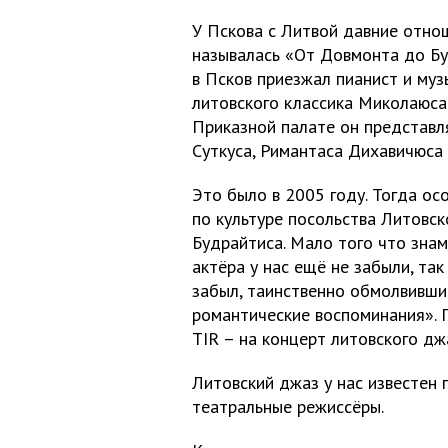
У Пскова с Литвой давние отно
называлась «От Довмонта до Буд
в Псков приезжал пианист и муз
литовского классика Миколаюса
Приказной палате он представл
Суткуса, Римантаса Дихавичюса 
Это было в 2005 году. Тогда о
по культуре посольства Литовс
Будрайтиса. Мало того что знам
актёра у нас ещё не забыли, так
забыл, таинственно обмолвившис
романтические воспоминания». П
TIR – на концерт литовского д
Литовский джаз у нас известен 
театральные режиссёры.