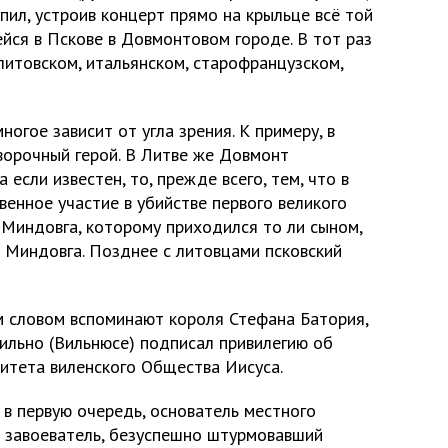
упил, устроив концерт прямо на крыльце всё той
йся в Пскове в Довмонтовом городе. В тот раз
литовском, итальянском, старофранцузском,
ногое зависит от угла зрения. К примеру, в
ворочный герой. В Литве же Довмонт
 если известен, то, прежде всего, тем, что в
енное участие в убийстве первого великого
 Миндовга, которому приходился то ли сыном,
ы Миндовга. Позднее с литовцами псковский
м словом вспоминают короля Стефана Батория,
Вильно (Вильнюсе) подписал привилегию об
итета виленского Общества Иисуса.
 в первую очередь, основатель местного
– завоеватель, безуспешно штурмовавший