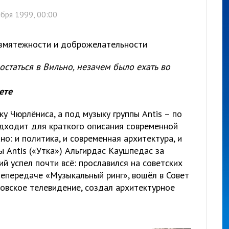
бря 1999, 00:00
езмятежности и доброжелательности
остаться в Вильно, незачем было ехать во
ете
ку Чюрлёниса, а под музыку группы Antis – по
одходит для краткого описания современной
но: и политика, и современная архитектура, и
ы Antis («Утка») Альгирдас Каушпедас за
й успел почти всё: прославился на советских
лепередаче «Музыкальный ринг», вошёл в Совет
товское телевидение, создал архитектурное