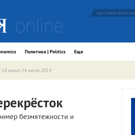
МЫ СТАВИМ ТОЧКИ НАД
onomics
Политика | Politics
Еще
 18 июня-24 июня 2014
ерекрёсток
ример безмятежности и