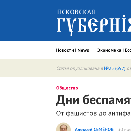
Новости | News
Экономика | Ec
Статья опубликована в
№25 (697)
от
Общество
Дни беспамя
От фашистов до антифа
Алексей СЕМЁНОВ
30 ноя