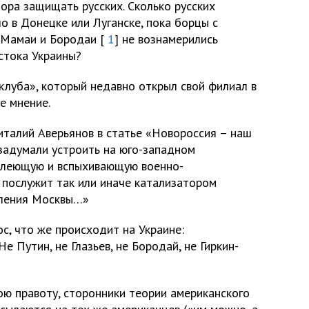
пора защищать русских. Сколько русских
ло в Донецке или Луганске, пока борцы с
, Мамаи и Бородаи [
1
] не вознамерились
стока Украины?
клуба», который недавно открыл свой филиал в
е мнение.
италий Аверьянов в статье «Новороссия – наш
задумали устроить на юго-западном
 тлеющую и вспыхивающую военно-
 послужит так или иначе катализатором
бления Москвы…»
с, что же происходит на Украине:
е Путин, не Глазьев, не Бородай, не Гиркин-
ою правоту, сторонники теории американского