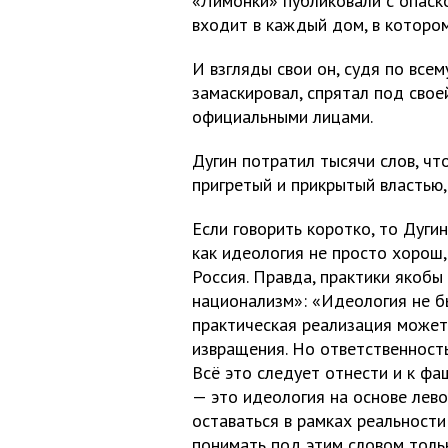
«Лимонки» публиковали с опаск
входит в каждый дом, в котором
И взгляды свои он, судя по всем
замаскировал, спрятал под сво
официальными лицами.
Дугин потратил тысячи слов, чт
пригретый и прикрытый властью,
Если говорить коротко, то Дуги
как идеология не просто хорош,
Россия. Правда, практики якобы 
национализм»: «Идеология не б
практическая реализация может
извращения. Но ответственность 
Всё это следует отнести и к ф
— это идеология на основе лево
оставаться в рамках реальности
понимать под этим словом толь