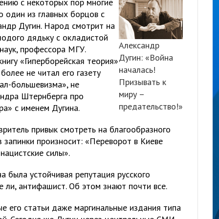
ению с некоторых пор многие
о один из главных борцов с
ндр Дугин. Народ смотрит на
лодого дядьку с окладистой
Александр
наук, профессора МГУ.
Дугин: «Война
книгу «Гиперборейская теория»
началась!
более не читал его газету
Призывать к
ал-большевизма», не
миру –
андра Штернберга про
предательство!»
а» с именем Дугина.
зритель привык смотреть на благообразного
ез запинки произносит: «Переворот в Киеве
нацистские силы».
ина была устойчивая репутация русского
е ли, антифашист. Об этом знают почти все.
е его статьи даже маргинальные издания типа