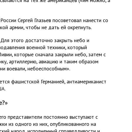
сылаются на тех же американцев («им можно, а
России Сергей Глазьев посоветовал нанести со
кой армии, чтобы не дать ей окрепнуть.
«Для этого достаточно закрыть небо и
подавления военной техники, который
ивии, которые сначала закрыли небо, затем с
ику, артиллерию, авиацию и таким образом
ни воевали, небоеспособным».
тся фашистской Германией, антиамериканист
ША.
е?»
его представители постоянно выступают с
ки из одного из них, опубликованного на
ский народ, исполненный справедливости и