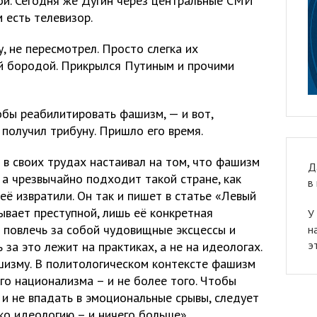
ой. Сегодня же Дугин через центральные СМИ
 есть телевизор.
у, не пересмотрел. Просто слегка их
ей бородой. Прикрылся Путиным и прочими
обы реабилитировать фашизм, — и вот,
 получил трибуну. Пришло его время.
н в своих трудах настаивал на том, что фашизм
Д
 а чрезвычайно подходит такой стране, как
в
её извратили. Он так и пишет в статье «Левый
ывает преступной, лишь её конкретная
У
 повлечь за собой чудовищные эксцессы и
н
э
за это лежит на практиках, а не на идеологах.
ашизму. В политологическом контексте фашизм
го национализма – и не более того. Чтобы
 и не впадать в эмоциональные срывы, следует
ко идеологию – и ничего больше».