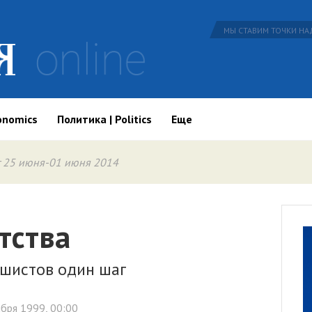
МЫ СТАВИМ ТОЧКИ НАД
onomics
Политика | Politics
Еще
 25 июня-01 июня 2014
тства
шистов один шаг
бря 1999, 00:00