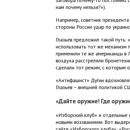
заговора почему-то постоянно с
нам почему нельзя?»).
Например, советник президента 
стороны России удар по украинс
Глазьев предложил такой путь: 
использовать тот же механизм 
применили те же американцы в Л
воздуха расстреляли бронетехн
сделали тот режим, с которым о
«Антифашист» Дугин вдохновляе
Глазьев – внешней политикой С
«Дайте оружие! Где оружи
«Изборский клуб» и отдельные 
новыми воззваниями. Вот выдерж
сайте «Изборского клуба»: «Рус