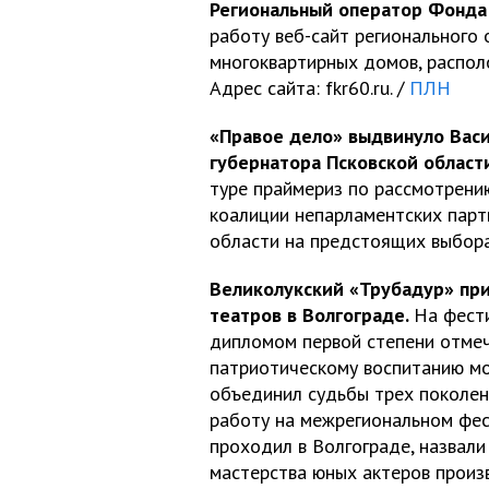
Региональный оператор Фонда 
работу веб-сайт регионального
многоквартирных домов, распол
Адрес сайта: fkr60.ru. /
ПЛН
«Правое дело» выдвинуло Васи
губернатора Псковской област
туре праймериз по рассмотрени
коалиции непарламентских парт
области на предстоящих выбора
Великолукский «Трубадур» пр
театров в Волгограде.
На фест
дипломом первой степени отмеч
патриотическому воспитанию мо
объединил судьбы трех поколени
работу на межрегиональном фес
проходил в Волгограде, назвали
мастерства юных актеров произ