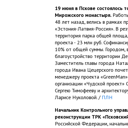
19 июня в Пскове состоялось 
Мирожского монастыря.
Работы
48 лет назад, велись в рамках 
«Эстония-Латвия-Россия». В ре
территория парка общей площад
проекта - 23 млн руб. Софинанс
10% от общей суммы. Городом, в
благоустройство территории Ден
Заместитель главы города Ната
города Ивана Цецерского почет
менеджеру проекта «GreenMan»
организации «Чудской проект» 
Сергею Тимофееву и архитекто
Ларисе Нуколовой. /
ПЛН
Начальник Контрольного управ
реконструкции ТРК «Псковский
Российской Федерации, начальн