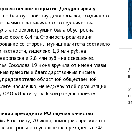
торжественное открытие Дендропарка у
 по благоустройству дендропарка, созданного
программы приграничного сотрудничества
зультате реконструкции была обустроена
ью около 6,4 га. Стоимость реализации
ирование со стороны муниципалитета составило
 частности, выделено 1,8 млн руб. на
дропарка и 2,8 млн руб. - на освещение.
лья Соколова 19 июня вручила от имени главы
Д
ные грамоты и благодарственные письма
в
, председателю областной общественной
Ольге Василенко, менеджеру этой организации
У
ру ОАО «Институт «Псковгражданпроект»
н
э
ления президента РФ оценил качество
».
В пятницу, 20 июня, помощник президента
ик контрольного управления президента РФ