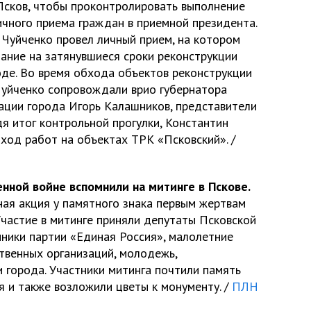
Псков, чтобы проконтролировать выполнение
ичного приема граждан в приемной президента.
 Чуйченко провел личный прием, на котором
мание на затянувшиеся сроки реконструкции
оде. Во время обхода объектов реконструкции
Чуйченко сопровождали врио губернатора
рации города Игорь Калашников, представители
я итог контрольной прогулки, Константин
ход работ на объектах ТРК «Псковский». /
нной войне вспомнили на митинге в Пскове.
ная акция у памятного знака первым жертвам
Участие в митинге приняли депутаты Псковской
нники партии «Единая Россия», малолетние
твенных организаций, молодежь,
 города. Участники митинга почтили память
я и также возложили цветы к монументу. /
ПЛН