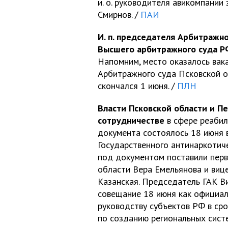
и. о. руководителя авикомпании
Смирнов. /
ПАИ
И. п. председателя Арбитражн
Высшего арбитражного суда Р
Напомним, место оказалось вака
Арбитражного суда Псковской о
скончался 1 июня. /
ПЛН
Власти Псковской области и П
сотрудничестве
в сфере реаби
документа состоялось 18 июня 
Государственного антинаркотич
под документом поставили перв
области Вера Емельянова и виц
Казанская. Председатель ГАК В
совещание 18 июня как официал
руководству субъектов РФ в сро
по созданию региональных систе