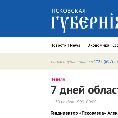
Новости | News
Экономика | Ec
Статья опубликована в
№25 (697)
от
Неделя
7 дней облас
30 ноября 1999, 00:00
Гендиректор «Псковавиа» Алек