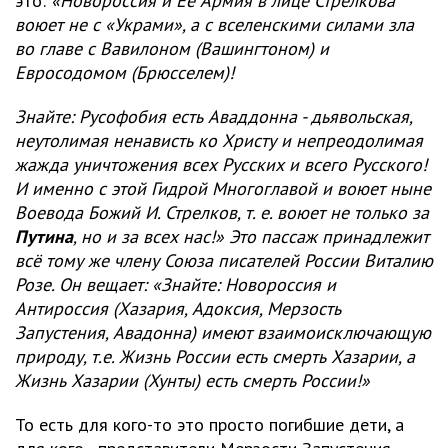
это:
«Новороссия и Её Армия в лице Стрелкова
воюет не с «Украми», а с вселенскими силами зла
во главе с Вавилоном (Вашингтоном) и
Евросодомом (Брюсселем)!
Знайте: Русофобия есть Аваддонна - дьявольская,
неутолимая ненависть ко Христу и непреодолимая
жажда уничтожения всех Русских и всего Русского!
И именно с этой Гидрой Многоглавой и воюет ныне
Воевода Божий И. Стрелков, т. е. воюет не только за
Путина
, но и за всех нас!» Это пассаж принадлежит
всё тому же члену Союза писателей России Виталию
Розе. Он вещает: «Знайте: Новороссия и
Антироссия (Хазария, Адоксия, Мерзость
Запустения, Авадонна) имеют взаимоисключающую
природу, т.е. Жизнь России есть смерть Хазарии, а
Жизнь Хазарии (Хунты) есть смерть России!»
То есть для кого-то это просто погибшие дети, а