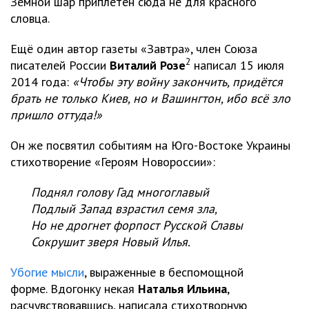
Земной шар приплетён сюда не для красного
словца.
Ещё один автор газеты «Завтра», член Союза
2
писателей России
Виталий Розе
написал 15 июля
2014 года:
«Чтобы эту войну закончить, придётся
брать не только Киев, но и Вашингтон, ибо всё зло
пришло оттуда!»
Он же посвятил событиям на Юго-Востоке Украины
стихотворение «Героям Новороссии»:
Поднял голову Гад многоглавый
Подлый Запад взрастил семя зла,
Но не дрогнет форпост Русской Славы
Сокрушит зверя Новый Илья.
Убогие мысли
, выраженные в беспомощной
форме. Вдогонку некая
Наталья Ильина
,
расчувствовавшись, написала стихотворную