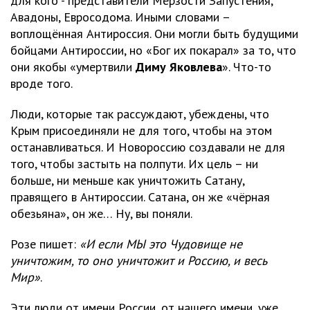
для кого - представители Мерзости Запустения,
Авадоны, Евросодома. Иными словами –
воплощённая Антироссия. Они могли быть будущими
бойцами Антироссии, но «Бог их покарал» за то, что
они якобы «умертвили
Диму Яковлева
». Что-то
вроде того.
Люди, которые так рассуждают, убеждены, что
Крым присоединяли не для того, чтобы на этом
останавливаться. И Новороссию создавали не для
того, чтобы застыть на полпути. Их цель – ни
больше, ни меньше как уничтожить Сатану,
правящего в Антироссии. Сатана, он же «чёрная
обезьяна», он же… Ну, вы поняли.
Розе пишет:
«И если МЫ это Чудовище не
уничтожим, то оно уничтожит и Россию, и весь
Мир»
.
Эти люди от имени России, от нашего имени, уже