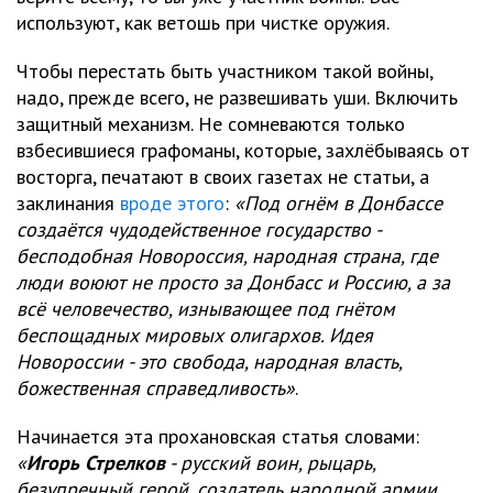
используют, как ветошь при чистке оружия.
Чтобы перестать быть участником такой войны,
надо, прежде всего, не развешивать уши. Включить
защитный механизм. Не сомневаются только
взбесившиеся графоманы, которые, захлёбываясь от
восторга, печатают в своих газетах не статьи, а
заклинания
вроде этого
:
«Под огнём в Донбассе
создаётся чудодейственное государство -
бесподобная Новороссия, народная страна, где
люди воюют не просто за Донбасс и Россию, а за
всё человечество, изнывающее под гнётом
беспощадных мировых олигархов. Идея
Новороссии - это свобода, народная власть,
божественная справедливость»
.
Начинается эта прохановская статья словами:
«
Игорь Стрелков
- русский воин, рыцарь,
безупречный герой, создатель народной армии,