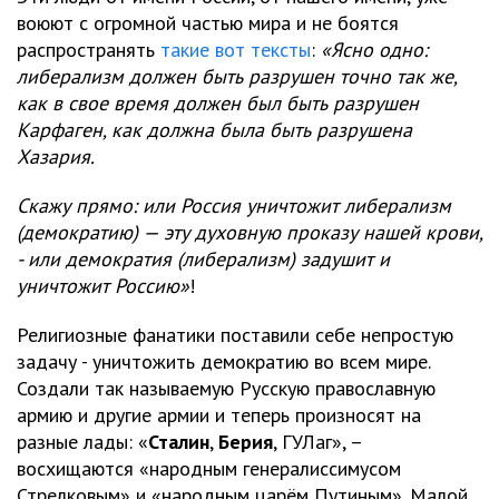
воюют с огромной частью мира и не боятся
распространять
такие вот тексты
:
«Ясно одно:
либерализм должен быть разрушен точно так же,
как в свое время должен был быть разрушен
Карфаген, как должна была быть разрушена
Хазария.
Скажу прямо: или Россия уничтожит либерализм
(демократию) — эту духовную проказу нашей крови,
- или демократия (либерализм) задушит и
уничтожит Россию»
!
Религиозные фанатики поставили себе непростую
задачу - уничтожить демократию во всем мире.
Создали так называемую Русскую православную
армию и другие армии и теперь произносят на
разные лады: «
Сталин
,
Берия
, ГУЛаг», –
восхищаются «народным генералиссимусом
Стрелковым» и «народным царём Путиным». Малой