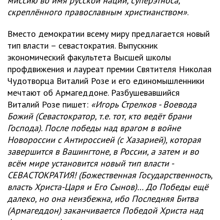
миссию во имя русской нации, суперэтноса,
скреплённого православным христианством»
.
Вместо демократии всему миру предлагается новый
тип власти – севастократия. Выпускник
экономический факультета Высшей школы
профдвижения и лауреат премии Святителя Николая
Чудотворца Виталий Розе и его единомышленники
мечтают об Армагеддоне. Разбушевавшийся
Виталий Розе пишет:
«Игорь Стрелков - Воевода
Божий (Севастократор, т.е. тот, кто ведёт брани
Господа). После победы над врагом в войне
Новороссии с Антироссией (с Хазарией), которая
завершится в Вашингтоне, в России, а затем и во
всём мире установится новый тип власти -
СЕВАСТОКРАТИЯ! (Божественная Государственность,
власть Христа-Царя и Его Сынов)… До Победы ещё
далеко, но она неизбежна, ибо Последняя Битва
(Армагеддон) заканчивается Победой Христа над