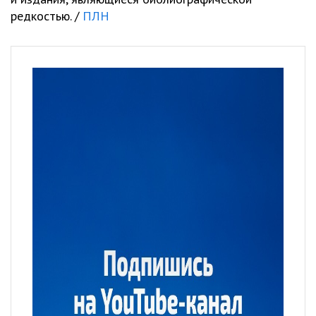
редкостью. /
ПЛН