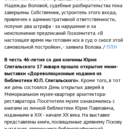
Надежды Воловой, судебные разбирательства пока
завершены. Собственник, устроитель этого входа,
привлечен к административной ответственности,
получил два штрафа - за нарушение и за
неисполнение предписаний Госкомитета. «В
настоящее время мы готовим иск в суд о сносе этой
самовольной постройки», - заявила Волова. /
ПЛН
В честь 46-летия со дня кончины Юрия
Спегальского 17 января прошло открытие мини-
выставки «Дореволюционные издания из
библиотеки Ю.П. Спегальского».
Кроме того, в тот
же день состоялся День открытых дверей в
Мемориальном музее-квартире архитектора-
реставратора. Посетители музея ознакомились с
книгами из личной библиотеки Юрия Павловича,
изданными в XIX - начале XX века. На выставке
представлены книги, посвященные древнему Пскову
и издания, являющиеся библиографической