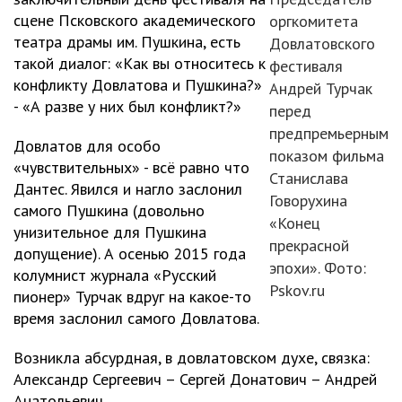
сцене Псковского академического
оргкомитета
театра драмы им. Пушкина, есть
Довлатовского
такой диалог: «Как вы относитесь к
фестиваля
конфликту Довлатова и Пушкина?»
Андрей Турчак
- «А разве у них был конфликт?»
перед
предпремьерным
Довлатов для особо
показом фильма
«чувствительных» - всё равно что
Станислава
Дантес. Явился и нагло заслонил
Говорухина
самого Пушкина (довольно
«Конец
унизительное для Пушкина
прекрасной
допущение). А осенью 2015 года
эпохи». Фото:
колумнист журнала «Русский
Pskov.ru
пионер» Турчак вдруг на какое-то
время заслонил самого Довлатова.
Возникла абсурдная, в довлатовском духе, связка:
Александр Сергеевич – Сергей Донатович – Андрей
Анатольевич.