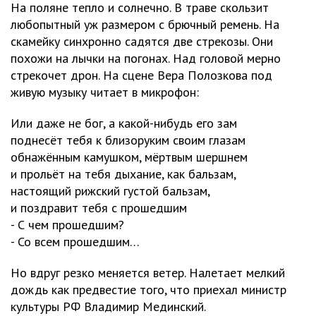
На поляне тепло и солнечно. В траве скользит
любопытный уж размером с брючный ремень. На
скамейку синхронно садятся две стрекозы. Они
похожи на лычки на погонах. Над головой мерно
стрекочет дрон. На сцене Вера Полозкова под
живую музыку читает в микрофон:
Или даже не бог, а какой-нибудь его зам
поднесёт тебя к близоруким своим глазам
обнажённым камушком, мёртвым шершнем
и прольёт на тебя дыхание, как бальзам,
настоящий рижский густой бальзам,
и поздравит тебя с прошедшим
- С чем прошедшим?
- Со всем прошедшим…
Но вдруг резко меняется ветер. Налетает мелкий
дождь как предвестие того, что приехал министр
культуры РФ Владимир Мединский.