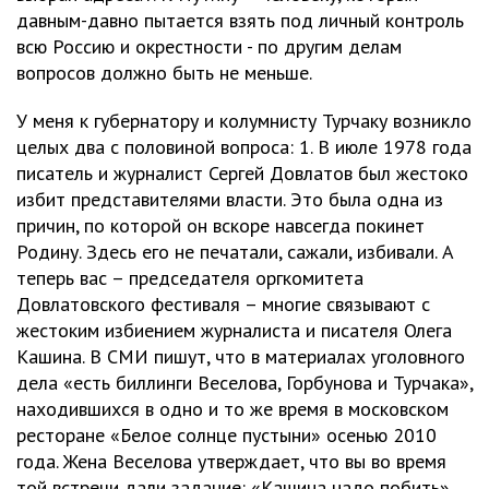
давным-давно пытается взять под личный контроль
всю Россию и окрестности - по другим делам
вопросов должно быть не меньше.
У меня к губернатору и колумнисту Турчаку возникло
целых два с половиной вопроса: 1. В июле 1978 года
писатель и журналист Сергей Довлатов был жестоко
избит представителями власти. Это была одна из
причин, по которой он вскоре навсегда покинет
Родину. Здесь его не печатали, сажали, избивали. А
теперь вас – председателя оргкомитета
Довлатовского фестиваля – многие связывают с
жестоким избиением журналиста и писателя Олега
Кашина. В СМИ пишут, что в материалах уголовного
дела «есть биллинги Веселова, Горбунова и Турчака»,
находившихся в одно и то же время в московском
ресторане «Белое солнце пустыни» осенью 2010
года. Жена Веселова утверждает, что вы во время
той встречи дали задание: «Кашина надо побить».