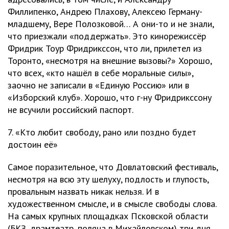
Филлипенко, Андрею Плахову, Алексею Герману-
младшему, Вере Полозковой… А они-то и не знали,
что приезжали «поддержать». Это кинорежиссёр
Фридрик Тоур Фридрикссон, что ли, прилетел из
Торонто, «несмотря на внешние вызовы?» Хорошо,
что всех, «кто нашёл в себе моральные силы»,
заочно не записали в «Единую Россию» или в
«Изборский клуб». Хорошо, что г-ну Фридрикссону
не всучили российский паспорт.
7. «Кто любит свободу, рано или поздно будет
достоин её»
Самое поразительное, что Довлатовский фестиваль,
несмотря на всю эту шелуху, подлость и глупость,
провальным назвать никак нельзя. И в
художественном смысле, и в смысле свободы слова.
На самых крупных площадках Псковской области
(БКЗ, драмтеатр, поляна в Михайловском) три дня