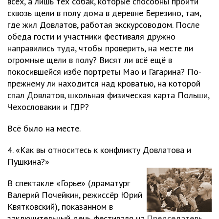
всех, а лишь тех собак, которые способны пройти
сквозь щели в полу дома в деревне Березино, там,
где жил Довлатов, работая экскурсоводом. После
обеда гости и участники фестиваля дружно
направились туда, чтобы проверить, на месте ли
огромные щели в полу? Висят ли всё ещё в
покосившейся избе портреты Мао и Гагарина? По-
прежнему ли находится над кроватью, на которой
спал Довлатов, школьная физическая карта Польши,
Чехословакии и ГДР?
Всё было на месте.
4. «Как вы относитесь к конфликту Довлатова и
Пушкина?»
В спектакле «Горье» (драматург
Валерий Почейкин, режиссёр Юрий
Квятковский), показанном в
заключительный день фестиваля на
Председатель