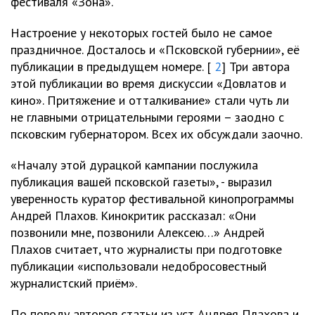
фестиваля «Зона».
Настроение у некоторых гостей было не самое
праздничное. Досталось и «Псковской губернии», её
публикации в предыдущем номере. [
2
] Три автора
этой публикации во время дискуссии «Довлатов и
кино». Притяжение и отталкивание» стали чуть ли
не главными отрицательными героями – заодно с
псковским губернатором. Всех их обсуждали заочно.
«Началу этой дурацкой кампании послужила
публикация вашей псковской газеты», - выразил
уверенность куратор фестивальной кинопрограммы
Андрей Плахов. Кинокритик рассказал: «Они
позвонили мне, позвонили Алексею…» Андрей
Плахов считает, что журналисты при подготовке
публикации «использовали недобросовестный
журналистский приём».
По поводу авторов статьи из уст Андрея Плахова и