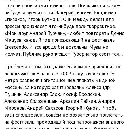
Пскове происходит именно так. Появляются какие-
нибудь знаменитости. Валерий Гергиев, Владимир
Спиваков, Игорь Бутман… Они между делом для
прессы произносят что-нибудь политкорректное.
«Мой друг Андрей Турчак», - любит повторять Денис
Мацуев, каждый год приезжающий на фестиваль
Crescendo. И все вроде бы довольны. Музы не
молчат. Публика рукоплещет. Губернатор светится…
Проблема в том, что даже если вы не приехали, вас
используют всё равно. В 2003 году в московском
метро развесили агитационные плакаты «Единой
России», за которую «агитировали» Александр
Пушкин, Александр Блок, Иосиф Бродский,
Александр Солженицын, Аркадий Райкин, Андрей
Миронов, Андрей Сахаров, Георгий Жуков… Чтобы
вас использовали, совсем не обязательно прилетать
на фестиваль, проходящий под патронажем видного
чиновника из партии «жуков и пауков». Вообще не