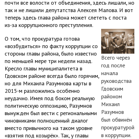
почти все волости от объединения, здесь лишали, но
так и не лишили депутатства Алексея Малова. И вот
теперь здесь глава района может слететь с поста
из-за коррупционного преступления.
О том, что прокуратура готова
«возбудиться» по факту коррупции со
стороны главы района, было известно
Всего через
по меньшей мере три недели назад.
год после
Кресло главы муниципалитета в
начала
Гдовском районе всегда было горячим,
руководства
но для Михаила Разумнова карты в
Гдовским
2015-м разложились особенно
районом
неудачно. Имея под боком реальную
Михаил
политическую оппозицию, Разумнов
Разумнов
вынужден был вести с региональными
был обвинён
чиновниками полноценный диалог
прокуратурой
вместо привычного на таком уровне
в коррупции.
«взятия под козырёк». Так, у главы