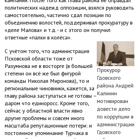
кампании. После того как глава района не оправдал
политических надежд оппозиции, взялся руководить
самостоятельно, частично сдал позиции по
объединению волостей, поддерживал прокуратуру в
«деле Малова» и т.д. - и с этого он получил
ответные «палки в колёса».
С учётом того, что администрация
Псковской области тоже от
Разумнова не в восторге (в большей
Прокурор
степени он всё же был фигурой
Гдовского
команды Николая Миронова), то и
района Андрей
региональные чиновники, кажется, за
Калинин
главу района заступаться не готовы –
мотивирован
даром что единоросс. Кроме того,
довести дело
сейчас у областной власти явно
по коррупции в
другие проблемы и совсем иного
администрации
масштаба репутационные потери: и
Гдовского
постоянное упоминание Турчака в